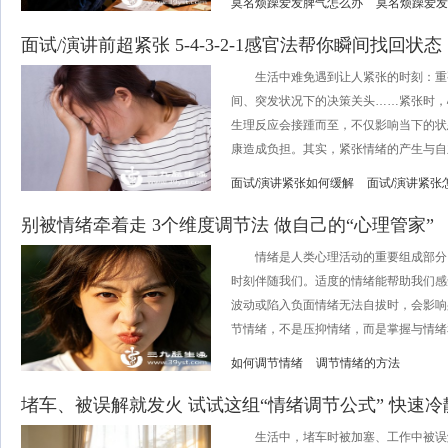
莫名烦躁爱发脾气怎么办
莫名烦躁爱发
面试/演讲前超紧张 5-4-3-2-1感官法帮你瞬间找回状态
生活中难免遇到让人紧张的时刻：重
间、突发状况下的决策关头……紧张时，
生理反应会接踵而至，不仅影响当下的状
康造成负担。其实，紧张情绪的产生与自主
面试/演讲紧张如何缓解
面试/演讲紧张
别被情绪牵着走 3个维度调节法 做自己的“心理管家”
情绪是人类心理活动的重要组成部分
时刻伴随我们。适度的情绪能帮助我们感
波动或陷入负面情绪无法自拔时，会影响
节情绪，不是压抑情绪，而是掌握与情绪和
如何调节情绪
调节情绪的方法
堵车、被误解就发火 试试这组“情绪调节公式” 快速
生活中，堵车时被加塞、工作中被误