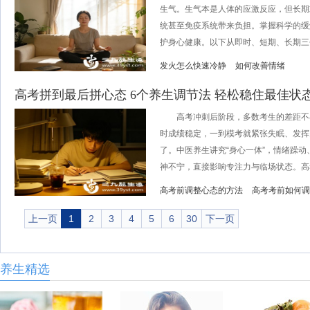
生气。生气本是人体的应激反应，但长期
统甚至免疫系统带来负担。掌握科学的缓
护身心健康。以下从即时、短期、长期三个
发火怎么快速冷静
如何改善情绪
高考拼到最后拼心态 6个养生调节法 轻松稳住最佳状
高考冲刺后阶段，多数考生的差距不
时成绩稳定，一到模考就紧张失眠、发挥
了。中医养生讲究“身心一体”，情绪躁
神不宁，直接影响专注力与临场状态。高考前
高考前调整心态的方法
高考考前如何调
上一页
1
2
3
4
5
6
30
下一页
养生精选