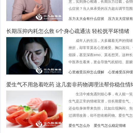
意，实则身心相通，长期压力过载，会悄
么症状？当人体承受的压力超出调节范围，
压力太大会有什么症状
压力太大症状有
长期压抑内耗怎么救 6个身心疏通法 轻松抚平坏情绪
成年人的生活，大多藏着无声的情绪
挫折，却常常莫名心里难受、胸口发闷、
烦躁，甚至深夜emo、莫名想哭。这种
中医养生看来，更会导致气机郁结、脏腑失调
心里难受压抑怎么缓解
心里难受压抑缓
爱生气不用急着吃药 这几套非药物调理法帮你稳住情
生活中难免遇到烦心事，有人能一笑
生气是正常的情绪宣泄，但长期爱生气、
还会给身体带来负担，比如出现胸闷、失
过调理改善，却不想依赖药物。爱生气怎么
爱生气怎么办
爱生气怎么稳定情绪