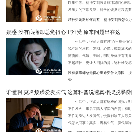
以集中等。精神受刺激并非“软弱”的表
发压力的正常反应。科学的恢复过程需要循序
精神受刺激如何调整
精神受刺激怎么办
疑惑 没有病痛却总觉得心里难受 原来问题出在这
生活中，很多人都有过“心里难受”的
说不出的压抑、发闷、心慌，或是莫名的
随胸闷、气短、失眠，明明身体没有明显
不起精神。更让人困扰的是，这种难受感反复
没有病痛却总觉得心里难受什么原因
没
些
谁懂啊 莫名烦躁爱发脾气 这篇科普说透真相摆脱暴躁
生活中，很多人都有这样的困扰：明
不住发火，事后又陷入深深的自责；有时
不住对身边人发脾气，慢慢影响了人际关
气怎么回事？其实，容易生气、脾气暴躁，