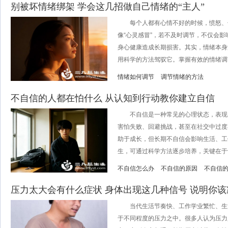
别被坏情绪绑架 学会这几招做自己情绪的“主人”
每个人都有心情不好的时候，愤怒、
像“心灵感冒”，若不及时调节，不仅会
身心健康造成长期损害。其实，情绪本身
用科学的方法驾驭它。掌握有效的情绪调节
情绪如何调节
调节情绪的方法
不自信的人都在怕什么 从认知到行动教你建立自信
不自信是一种常见的心理状态，表现
害怕失败、回避挑战，甚至在社交中过度
助于成长，但长期不自信会影响生活、工
生，可通过科学方法逐步培养，关键在于认
不自信怎么办
不自信的原因
不自信
压力太大会有什么症状 身体出现这几种信号 说明你该
当代生活节奏快、工作学业繁忙、生
于不同程度的压力之中。很多人认为压力