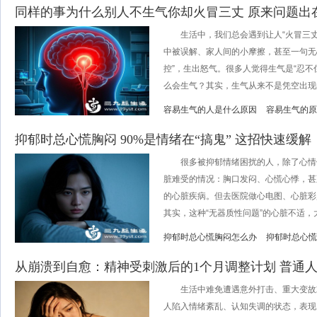
同样的事为什么别人不生气你却火冒三丈 原来问题出
生活中，我们总会遇到让人“火冒三丈
中被误解、家人间的小摩擦，甚至一句无
控”，生出怒气。很多人觉得生气是“忍不
么会生气？其实，生气从来不是凭空出现的.
容易生气的人是什么原因
容易生气的原
抑郁时总心慌胸闷 90%是情绪在“搞鬼” 这招快速缓解
很多被抑郁情绪困扰的人，除了心情
脏难受的情况：胸口发闷、心慌心悸，甚
的心脏疾病。但去医院做心电图、心脏彩
其实，这种“无器质性问题”的心脏不适，大多
抑郁时总心慌胸闷怎么办
抑郁时总心慌
从崩溃到自愈：精神受刺激后的1个月调整计划 普通
生活中难免遭遇意外打击、重大变故
人陷入情绪紊乱、认知失调的状态，表现