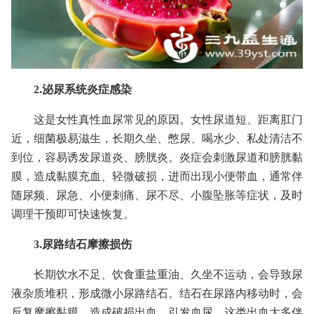
2.泌尿系统炎症感染
这是女性真性血尿常见的原因。女性尿道短、距离肛门
近，细菌极易滋生，长期久坐、憋尿、喝水少、私处清洁不
到位，容易诱发尿道炎、膀胱炎。炎症会刺激尿道和膀胱黏
膜，造成黏膜充血、轻微破损，进而出现小便带血，通常伴
随尿频、尿急、小便刺痛、尿不尽、小腹坠胀等症状，及时
调理干预即可快速恢复。
3.尿路结石摩擦损伤
长期饮水不足、饮食重盐重油、久坐不运动，会导致尿
液杂质堆积，形成微小尿路结石。结石在尿路内移动时，会
反复摩擦黏膜，造成破损出血，引发血尿。这类出血大多伴