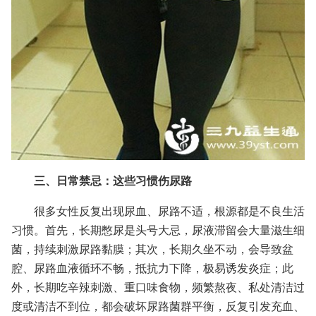
三、日常禁忌：这些习惯伤尿路
很多女性反复出现尿血、尿路不适，根源都是不良生活
习惯。首先，长期憋尿是头号大忌，尿液滞留会大量滋生细
菌，持续刺激尿路黏膜；其次，长期久坐不动，会导致盆
腔、尿路血液循环不畅，抵抗力下降，极易诱发炎症；此
外，长期吃辛辣刺激、重口味食物，频繁熬夜、私处清洁过
度或清洁不到位，都会破坏尿路菌群平衡，反复引发充血、