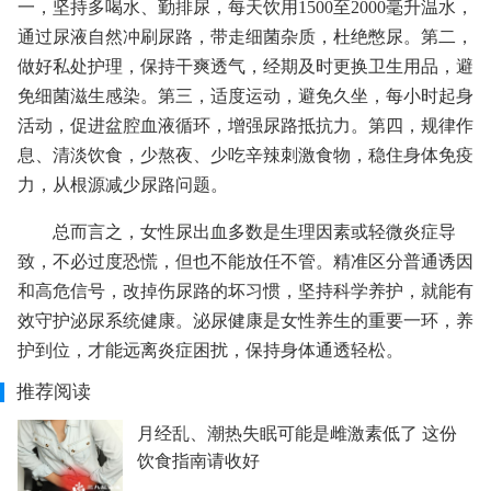
一，坚持多喝水、勤排尿，每天饮用1500至2000毫升温水，
通过尿液自然冲刷尿路，带走细菌杂质，杜绝憋尿。第二，
做好私处护理，保持干爽透气，经期及时更换卫生用品，避
免细菌滋生感染。第三，适度运动，避免久坐，每小时起身
活动，促进盆腔血液循环，增强尿路抵抗力。第四，规律作
息、清淡饮食，少熬夜、少吃辛辣刺激食物，稳住身体免疫
力，从根源减少尿路问题。
总而言之，女性尿出血多数是生理因素或轻微炎症导
致，不必过度恐慌，但也不能放任不管。精准区分普通诱因
和高危信号，改掉伤尿路的坏习惯，坚持科学养护，就能有
效守护泌尿系统健康。泌尿健康是女性养生的重要一环，养
护到位，才能远离炎症困扰，保持身体通透轻松。
推荐阅读
月经乱、潮热失眠可能是雌激素低了 这份
饮食指南请收好