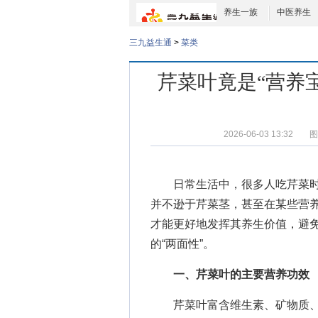
养生一族
中医养生
三九益生通
>
菜类
芹菜叶竟是“营养
2026-06-03 13:32
图
日常生活中，很多人吃芹菜时
并不逊于芹菜茎，甚至在某些营
才能更好地发挥其养生价值，避
的“两面性”。
一、芹菜叶的主要营养功效
芹菜叶富含维生素、矿物质、