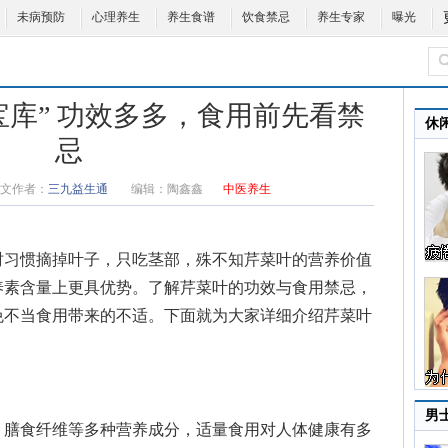
未病预防
心理养生
养生食谱
饮食禁忌
养生专家
曝光
宝库” 功效多多，食用前先看禁
休
忌
文作者：
三九益生通
编辑：
陶鑫鑫
中医养生
习惯摘掉叶子，只吃茎部，殊不知芹菜叶的营养价值
养素含量上更具优势。了解芹菜叶的功效与食用禁忌，
免不当食用带来的不适。下面就为大家详细介绍芹菜叶
男
膳食纤维等多种营养成分，适量食用对人体健康有多