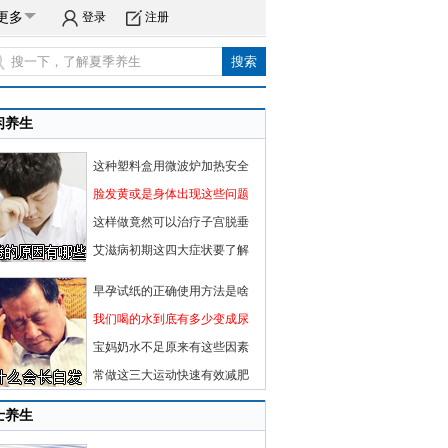
更多
登录
注册
闲养生
这种塑料盒用微波炉加热安全
脸发黄或是身体出现这些问题
这样做竟然可以治疗子宫脱垂
艾滋病初期这四大症状要了解
早孕试纸的正确使用方法是啥
我们喝的水到底有多少变成尿
宝妈奶水不足原来有这些因素
常做这三大运动快速有效减肥
士养生