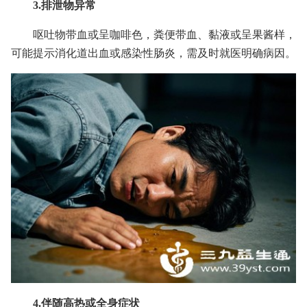
3.排泄物异常
呕吐物带血或呈咖啡色，粪便带血、黏液或呈果酱样，
可能提示消化道出血或感染性肠炎，需及时就医明确病因。
4.伴随高热或全身症状