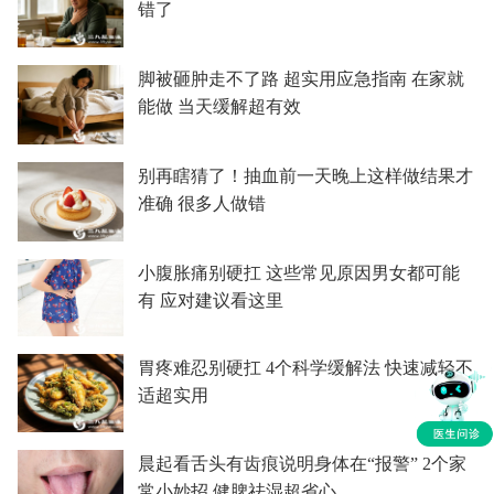
错了
脚被砸肿走不了路 超实用应急指南 在家就
能做 当天缓解超有效
别再瞎猜了！抽血前一天晚上这样做结果才
准确 很多人做错
小腹胀痛别硬扛 这些常见原因男女都可能
有 应对建议看这里
胃疼难忍别硬扛 4个科学缓解法 快速减轻不
适超实用
晨起看舌头有齿痕说明身体在“报警” 2个家
常小妙招 健脾祛湿超省心