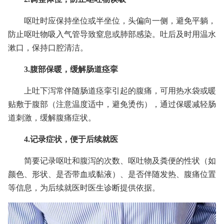
呕吐时应保持坐位或半坐位，头偏向一侧，避免平躺，
防止呕吐物吸入气管导致窒息或肺部感染。吐后及时用温水
漱口，保持口腔清洁。
3.腹部保暖，缓解肠道痉挛
上吐下泻常伴随肠道痉挛引起的腹痛，可用热水袋或暖
贴敷于腹部（注意温度适中，避免烫伤），通过保暖减轻肠
道刺激，缓解腹痛症状。
4.记录症状，便于后续就医
简要记录呕吐和腹泻的次数、呕吐物及粪便的性状（如
颜色、形状、是否带血或黏液）、是否伴随发热、腹痛位置
等信息，为后续就医时医生诊断提供依据。