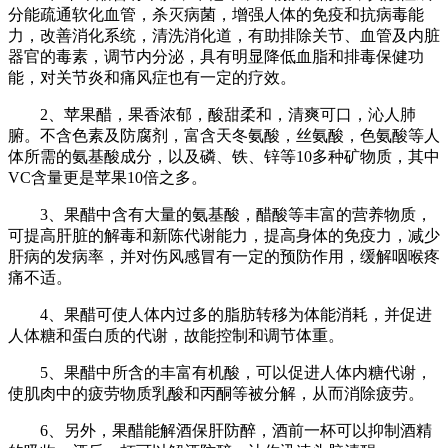
分能疏通软化血管，杀灭病菌，增强人体的免疫和抗病毒能
力，改善消化系统，清洗消化道，有助排除关节、血管及内脏
器官的毒素，调节内分泌，具有明显降低血脂和排毒保健功
能，对关节炎和痛风症也有一定的疗效。
2、苹果醋，果香浓郁，酸甜柔和，清爽可口，沁人肺
腑。不含色素及防腐剂，富含天冬氨酸，丝氨酸，色氨酸等人
体所需的氨基酸成分，以及磷、铁、锌等10多种矿物质，其中
VC含量更是苹果10倍之多。
3、果醋中含有大量的氨基酸，醋酸等丰富的营养物质，
可提高肝脏的解毒和新陈代谢能力，提高身体的免疫力，减少
肝病的发病率，并对伤风感冒有一定的预防作用，缓解咽喉疼
痛不适。
4、果醋可使人体内过多的脂肪转移为体能消耗，并促进
人体糖和蛋白质的代谢，故能控制和调节体重。
5、果醋中所含的丰富有机酸，可以促进人体内糖代谢，
使肌肉中的疲劳物质乳酸和丙酮等被分解，从而消除疲劳。
6、另外，果醋能解酒保肝防醉，酒前一杯可以抑制酒精