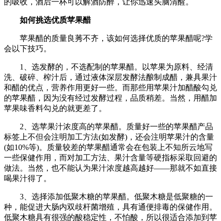
的吸收，酒后一杯可以解酒防醉，让你迅速头脑清醒。
如何挑选优质苹果醋
苹果醋的质量良莠不齐，该如何选择优质的苹果醋呢?学
会以下技巧。
1、选发酵的，不选配制的苹果醋。以苹果为原料、经清
洗、破碎、榨汁后，通过液体深层发酵法酿制成醋，兼具果汁
和醋的优点，营养作用更好一些。而那些用苹果汁加醋酸勾兑
的苹果醋，因为没有经过发酵过程，品质稍差。当然，用醋加
苹果味香料勾兑的就更差了。
2、选苹果汁浓度高的苹果醋。质量好一些的苹果醋产品
标签上不但会注明加工方法(如发酵)，还会注明苹果汁的含量
(如10%等)。质量较差的苹果醋通常会在包装上不知所云地写
一些保健作用，而对加工方法、果汁含量等硬指标采取回避的
做法。当然，也不能认为果汁浓度越高越好——那就不如直接
喝果汁得了。
3、选择添加低聚木糖的苹果醋。低聚木糖是低聚糖的一
种，能促进大肠内双歧杆菌增殖，具有通便排毒的保健作用。
低聚木糖具有很强的酸稳定性，不怕酸，所以很适合添加到苹