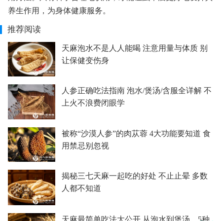
养生作用，为身体健康服务。
推荐阅读
天麻泡水不是人人能喝 注意用量与体质 别
让保健变伤身
人参正确吃法指南 泡水/煲汤/含服全详解 不
上火不浪费闭眼学
被称“沙漠人参”的肉苁蓉 4大功能要知道 食
用禁忌别忽视
揭秘三七天麻一起吃的好处 不止止晕 多数
人都不知道
天麻最简单吃法大公开 从泡水到煲汤，5种