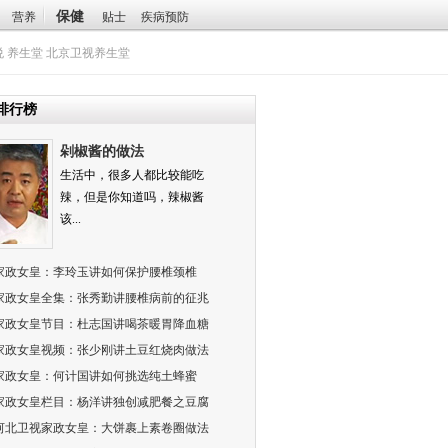
保健
营养
贴士
疾病预防
悦
养生堂
北京卫视养生堂
排行榜
剁椒酱的做法
生活中，很多人都比较能吃
辣，但是你知道吗，辣椒酱
该...
家政女皇：李玲玉讲如何保护腰椎颈椎
家政女皇全集：张秀勤讲腰椎病前的征兆
家政女皇节目：杜志国讲喝茶暖胃降血糖
家政女皇视频：张少刚讲土豆红烧肉做法
家政女皇：何计国讲如何挑选纯土蜂蜜
家政女皇栏目：杨洋讲独创减肥餐之豆腐
河北卫视家政女皇：大饼裹上素卷圈做法