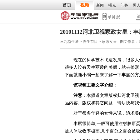
首页
视频
新闻
曝光
问答
男
20101112河北卫视家政女皇：
三九益生通
>
养生节目
>
家政女皇
图文作者：
现在的科学技术飞速发展，很多人幻
很多人没有天生丽质的美颜，就去整形
下面就随小编一起来了解一下丰唇的方
该视频主要文字介绍：
注意
：本频道文章版权归河北卫视
品内容、版权和其它问题，请尽快与我
对于很多年轻的女性来说，追求美的
丰唇很简单,一般可使用注射胶原蛋
被人体吸收率极高,几乎百分之百会被吸