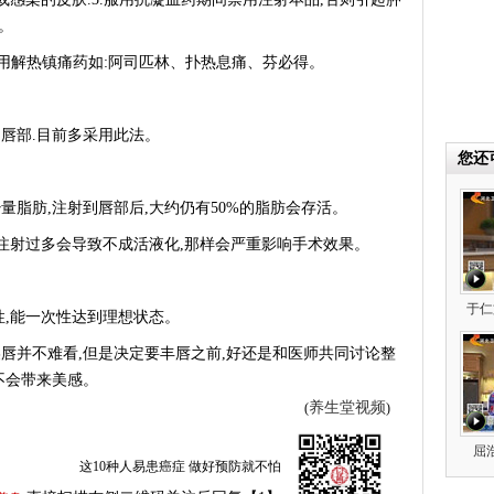
。
用解热镇痛药如:阿司匹林、扑热息痛、芬必得。
唇部.目前多采用此法。
您还
脂肪,注射到唇部后,大约仍有50%的脂肪会存活。
注射过多会导致不成活液化,那样会严重影响手术效果。
于仁
,能一次性达到理想状态。
并不难看,但是决定要丰唇之前,好还是和医师共同讨论整
不会带来美感。
养生堂视频
(
)
屈
这10种人易患癌症 做好预防就不怕