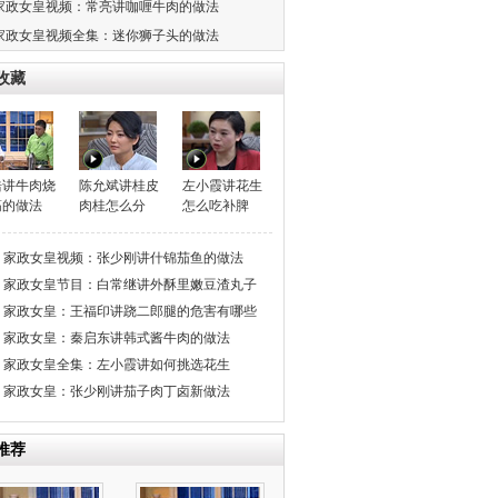
家政女皇视频：常亮讲咖喱牛肉的做法
家政女皇视频全集：迷你狮子头的做法
收藏
浩讲牛肉烧
陈允斌讲桂皮
左小霞讲花生
筋的做法
肉桂怎么分
怎么吃补脾
家政女皇视频：张少刚讲什锦茄鱼的做法
家政女皇节目：白常继讲外酥里嫩豆渣丸子
家政女皇：王福印讲跷二郎腿的危害有哪些
家政女皇：秦启东讲韩式酱牛肉的做法
家政女皇全集：左小霞讲如何挑选花生
家政女皇：张少刚讲茄子肉丁卤新做法
推荐