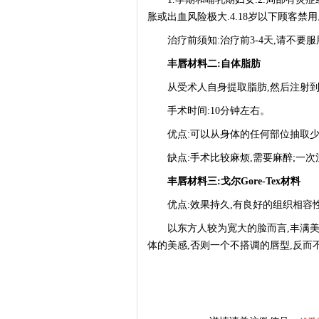
胀或出血风险极大.4.18岁以下顾客禁用
治疗前须知:治疗前3-4天,请不要服
丰唇材料二:自体脂肪
从受术人自身提取脂肪,然后注射到
手术时间:10分钟左右。
优点:可以从身体的任何部位抽取少量
缺点:手术比较麻烦,需要麻醉;一次
丰唇材料三:戈尔Gore-Tex材料
优点:效果持久,有良好的组织相容性
以东方人较为宽大的脸而言,丰满美唇
体的美感,否则一个不搭调的唇型,反而