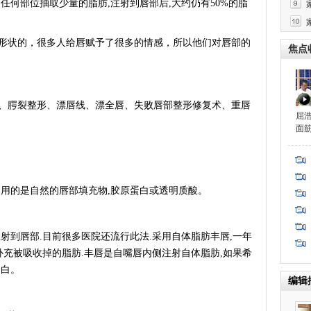
何部位抽取少量的脂肪,注射到唇部后,大约仍有50%的脂
状的，很多人给唇赋予了很多的情感，所以他们对唇部的
焦点
腭裂整形、漂唇线、漂全唇、失败唇部整形修复术、重唇
屈
面
用的是自然的唇部填充物,胶原蛋白或透明质酸。
到唇部.目前很多医院还流行此法.采用自体脂肪丰唇,一年
补充被吸收掉的脂肪.丰唇是自嘴唇内侧注射自体脂肪,如果希
蛋白。
编辑