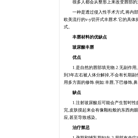
很多人都会从整形上来改变唇部的
一种是透过侵入性手术方式,将内部的
欧美流行的v-y切开式丰唇术.它的具
式。
丰唇材料的优缺点
玻尿酸丰唇
优点
1.是自然的唇部填充物.2.无副作用,
到3年左右被人体分解掉,不会有长期副作
用多方面的修饰.例如:丰唇,下巴修饰,
缺点
1.注射玻尿酸后可能会产生暂时性的
完,皮肤摸起来会有像颗粒般的东西肉眼看
应,甚至导致感染。
治疗禁忌
1.孕期和哺乳期妇女.2.局部有炎症