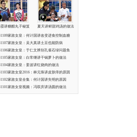
小霞讲糖醋丸子秘笈
夏天讲鲜甜鸡汤的做法
161109家政女皇：何计国讲改变进食控制血糖
161107家政女皇：吴大真讲土豆也能防病
161106家政女皇：于仁文辨别孔雀石绿问题鱼
161105家政女皇：白常继讲干锅萝卜的做法
161104家政女皇：姜波讲红烧肉的做法
161103家政女皇2016：林元珠讲皮肤痒的原因
161102家政女皇全集：何计国讲失明的原因
161101家政女皇视频：冯双庆讲汤圆的做法