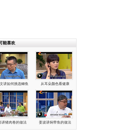
可能喜欢
文讲如何挑选鲫鱼
从耳朵颜色看健康
浩讲猪肉卷的做法
姜波讲焖带鱼的做法