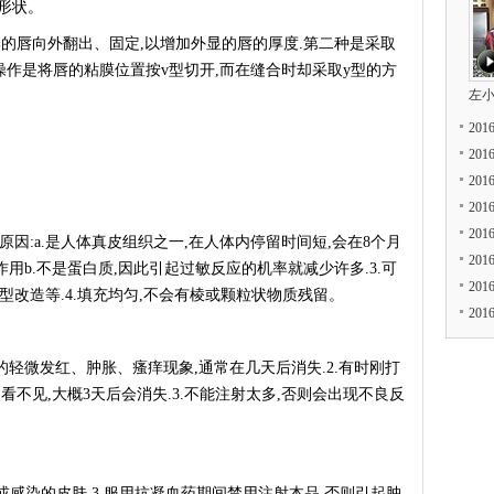
形状。
唇向外翻出、固定,以增加外显的唇的厚度.第二种是采取
体操作是将唇的粘膜位置按v型切开,而在缝合时却采取y型的方
左
20
20
20
20
20
原因:a.是人体真皮组织之一,在人体内停留时间短,会在8个月
20
用b.不是蛋白质,因此引起过敏反应的机率就减少许多.3.可
20
鼻型改造等.4.填充均匀,不会有棱或颗粒状物质残留。
20
轻微发红、肿胀、瘙痒现象,通常在几天后消失.2.有时刚打
不见,大概3天后会消失.3.不能注射太多,否则会出现不良反
或感染的皮肤.3.服用抗凝血药期间禁用注射本品,否则引起肿