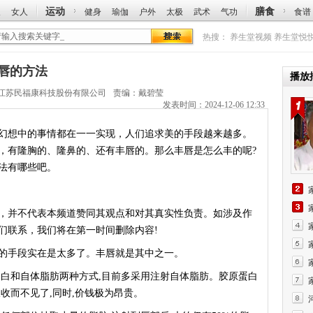
运动
膳食
人
女人
健身
瑜伽
户外
太极
武术
气功
食谱
热搜：
养生堂视频
养生堂悦
丰唇的方法
播放
江苏民福康科技股份有限公司
责编：戴碧莹
发表时间：2024-12-06 12:33
想中的事情都在一一实现，人们追求美的手段越来越多。
，有隆胸的、隆鼻的、还有丰唇的。那么丰唇是怎么丰的呢?
法有哪些吧。
，并不代表本频道赞同其观点和对其真实性负责。如涉及作
们联系，我们将在第一时间删除内容!
手段实在是太多了。丰唇就是其中之一。
白和自体脂肪两种方式,目前多采用注射自体脂肪。胶原蛋白
收而不见了,同时,价钱极为昂贵。