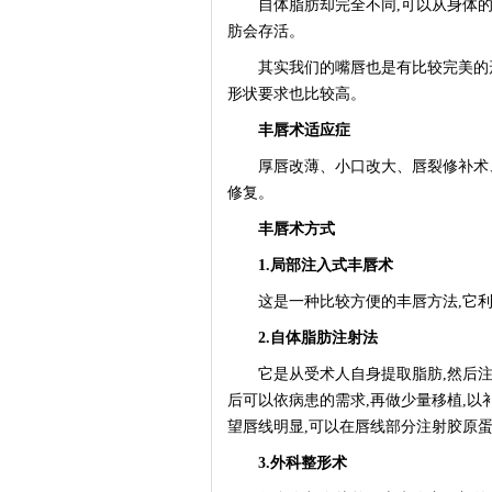
自体脂肪却完全不同,可以从身体的任
肪会存活。
其实我们的嘴唇也是有比较完美的形
形状要求也比较高。
丰唇术适应症
厚唇改薄、小口改大、唇裂修补术、
修复。
丰唇术方式
1.局部注入式丰唇术
这是一种比较方便的丰唇方法,它利
2.自体脂肪注射法
它是从受术人自身提取脂肪,然后注射
后可以依病患的需求,再做少量移植,以
望唇线明显,可以在唇线部分注射胶原
3.外科整形术