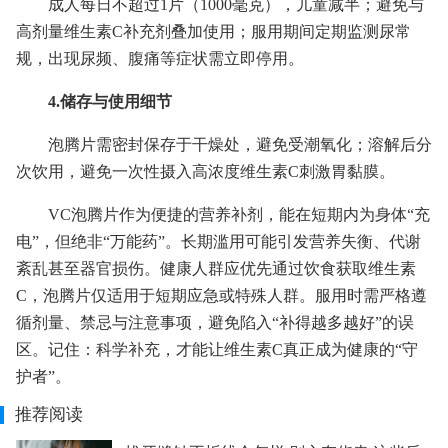
成人每日不超过1片（1000毫克），儿童减半；避免与
高剂量维生素C补充剂叠加使用；服用期间定期监测尿常
规，出现尿频、腹痛等症状需立即停用。
4.储存与使用细节
泡腾片需密封保存于干燥处，避免受潮氧化；溶解后分
次饮用，避免一次性摄入高浓度维生素C刺激胃黏膜。
VC泡腾片作为便捷的营养补剂，能在短期内为身体“充
电”，但绝非“万能药”。长期滥用可能引发营养失衡、代谢
紊乱甚至器官损伤。健康人群应优先通过饮食获取维生素
C，泡腾片仅适用于短期应急或特殊人群。服用时需严格遵
循剂量、禁忌与注意事项，避免陷入“补得越多越好”的误
区。记住：科学补充，才能让维生素C真正成为健康的“守
护者”。
推荐阅读