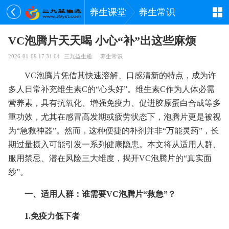
养生课堂
养生常识
VC泡腾片天天喝 小心“补”出这些麻烦
2026-01-09 17:31:04
三九益生通
养生常识
VC泡腾片凭借其快速溶解、口感清新的特点，成为许
多人日常补充维生素C的“心头好”。维生素C作为人体必需
营养素，具有抗氧化、增强免疫力、促进胶原蛋白合成等多
重功效，尤其在感冒高发期或疲劳状态下，泡腾片更是被视
为“急救神器”。然而，这种便捷的补剂并非“万能灵药”，长
期过量摄入可能引发一系列健康隐患。本文将从适用人群、
服用禁忌、潜在风险三大维度，揭开VC泡腾片的“真实面
纱”。
一、适用人群：谁需要VC泡腾片“救急”？
1.免疫力低下者