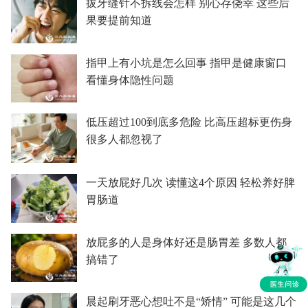
拔牙缝针不拆线会怎样 别心存侥幸 这些后
果要提前知道
指甲上有小坑是怎么回事 指甲是健康窗口
看懂身体隐性问题
低压超过100到底多危险 比高压超标更伤身
很多人都忽视了
一天放屁好几次 读懂这4个原因 轻松养好脾
胃肠道
放屁多的人是身体好还是肠胃差 多数人都
搞错了
晨起刷牙恶心想吐不是“矫情” 可能是这几个