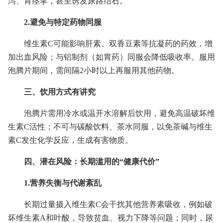
泻、胃痉挛，甚至诱发尿路结石。
2.避免与特定药物同服
维生素C可能影响肝素、双香豆素等抗凝药的药效，增
加出血风险；与铝制剂（如胃药）同服会降低吸收率。服用
泡腾片期间，需间隔2小时以上再服用其他药物。
三、饮用方式有讲究
泡腾片需用冷水或温开水溶解后饮用，避免高温破坏维
生素C活性；不可与碳酸饮料、茶水同服，以免茶碱与维生
素C发生化学反应，生成有害物质。
四、潜在风险：长期滥用的“健康代价”
1.营养失衡与代谢紊乱
长期过量摄入维生素C会干扰其他营养素吸收，例如破
坏维生素A和叶酸，导致贫血、视力下降等问题；同时，尿