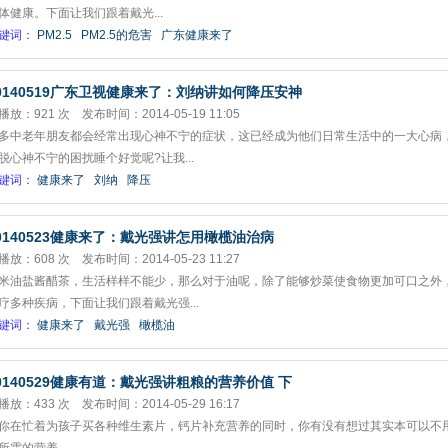
体健康。下面让我们跟着戴光...
键词：
PM2.5
PM2.5的危害
广东健康来了
0140519广东卫视健康来了：刘纳讲如何降压安神
播放：921 次 发布时间：2014-05-19 11:05
多中老年朋友都会经常出现心神不宁的症状，这已经成为他们日常生活中的一大心病
脱心神不宁的困扰睡个好觉呢?让我...
键词：
健康来了
刘纳
降压
0140523健康来了：戴光强讲怎用橄榄油治病
播放：608 次 发布时间：2014-05-23 11:27
米油盐酱醋茶，生活样样不能少，那么对于油呢，除了能够炒菜使食物更加可口之外
疗多种疾病，下面让我们跟着戴光强...
键词：
健康来了
戴光强
橄榄油
0140529健康有道：戴光强讲粗粮的营养价值 下
播放：433 次 发布时间：2014-05-29 16:17
你在忙着为孩子买各种维生素片，钙片补充营养的同时，你有没有想过其实本可以不