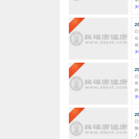
体
关
2
已
在
就
关
2
已
有
的
关
2
已
随
人