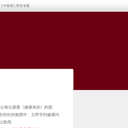
疗
|
中医馆
|
养生专家
让每位观看《健康来的》的观
在轻松的氛围中，立即学到健康问
以致用。