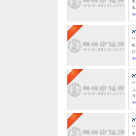
本
看
关
2
已
现
我
关
2
已
五
有
关
2
已
“