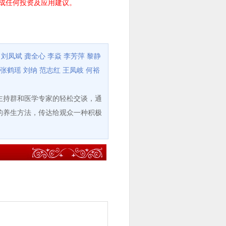
成任何投资及应用建议。
刘凤斌
龚全心
李焱
李芳萍
黎静
张鹤瑶
刘纳
范志红
王凤岐
何裕
持群和医学专家的轻松交谈，通
的养生方法，传达给观众一种积极