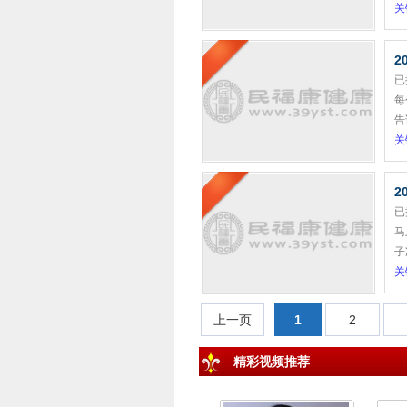
关
2
已
每
告
关
2
已
马
子
关
上一页
1
2
精彩视频推荐