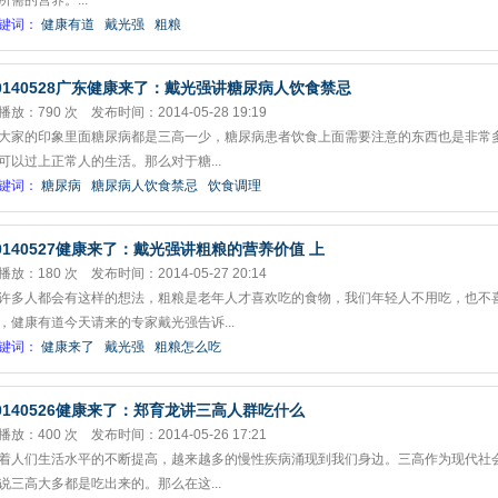
所需的营养。...
键词：
健康有道
戴光强
粗粮
0140528广东健康来了：戴光强讲糖尿病人饮食禁忌
播放：790 次 发布时间：2014-05-28 19:19
大家的印象里面糖尿病都是三高一少，糖尿病患者饮食上面需要注意的东西也是非常
可以过上正常人的生活。那么对于糖...
键词：
糖尿病
糖尿病人饮食禁忌
饮食调理
0140527健康来了：戴光强讲粗粮的营养价值 上
播放：180 次 发布时间：2014-05-27 20:14
许多人都会有这样的想法，粗粮是老年人才喜欢吃的食物，我们年轻人不用吃，也不
，健康有道今天请来的专家戴光强告诉...
键词：
健康来了
戴光强
粗粮怎么吃
0140526健康来了：郑育龙讲三高人群吃什么
播放：400 次 发布时间：2014-05-26 17:21
着人们生活水平的不断提高，越来越多的慢性疾病涌现到我们身边。三高作为现代社
说三高大多都是吃出来的。那么在这...