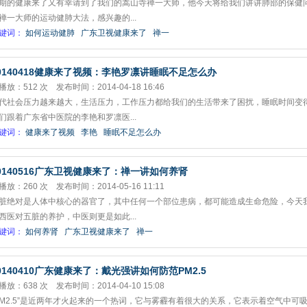
期的健康来了又有幸请到了我们的嵩山寺禅一大师，他今天将给我们讲讲肺部的保健
禅一大师的运动健肺大法，感兴趣的...
键词：
如何运动健肺
广东卫视健康来了
禅一
0140418健康来了视频：李艳罗凛讲睡眠不足怎么办
播放：512 次 发布时间：2014-04-18 16:46
代社会压力越来越大，生活压力，工作压力都给我们的生活带来了困扰，睡眠时间变
们跟着广东省中医院的李艳和罗凛医...
键词：
健康来了视频
李艳
睡眠不足怎么办
0140516广东卫视健康来了：禅一讲如何养肾
播放：260 次 发布时间：2014-05-16 11:11
脏绝对是人体中核心的器官了，其中任何一个部位患病，都可能造成生命危险，今天
西医对五脏的养护，中医则更是如此...
键词：
如何养肾
广东卫视健康来了
禅一
0140410广东健康来了：戴光强讲如何防范PM2.5
播放：638 次 发布时间：2014-04-10 15:08
PM2.5”是近两年才火起来的一个热词，它与雾霾有着很大的关系，它表示着空气中