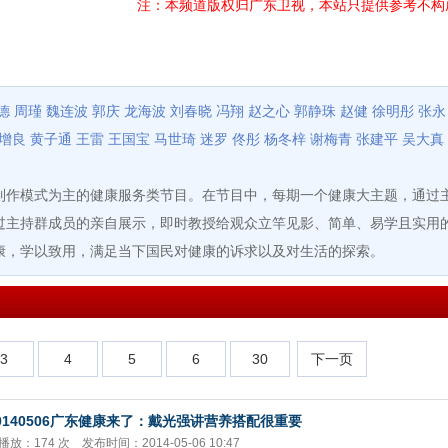
注：本频道版权归广东卫视，本站只提供参考不构
德
周瑾
魏连波
郭庆
龙海波
刘春晓
冯翔
赵之心
郭静珠
赵健
徐明彤
张永
增良
黄子通
王雷
王国宝
马世琦
迷罗
佟彤
杨冬梓
谢梅青
张建平
吴大真
模式为主的健康服务类节目。在节目中，每期一个健康大主题，通过主
过主持群成员的亲自展示，即时教授给观众立竿见影、简单、易学且实用
康，学以致用，满足当下国民对健康的诉求以及对生活的探索。
3
4
5
6
30
下一页
0140506广东健康来了：戴光强讲营养搭配很重要
播放：174 次 发布时间：2014-05-06 10:47