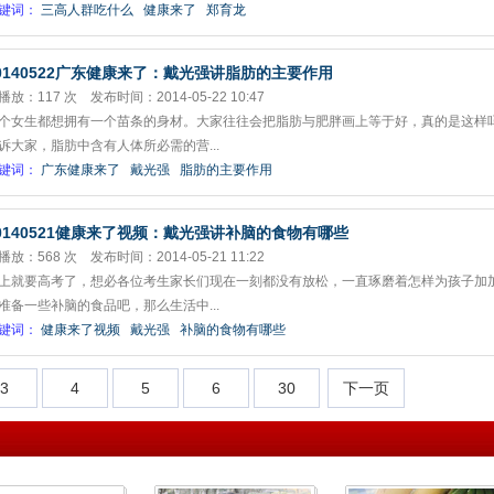
键词：
三高人群吃什么
健康来了
郑育龙
0140522广东健康来了：戴光强讲脂肪的主要作用
播放：117 次 发布时间：2014-05-22 10:47
个女生都想拥有一个苗条的身材。大家往往会把脂肪与肥胖画上等于好，真的是这样
诉大家，脂肪中含有人体所必需的营...
键词：
广东健康来了
戴光强
脂肪的主要作用
0140521健康来了视频：戴光强讲补脑的食物有哪些
播放：568 次 发布时间：2014-05-21 11:22
上就要高考了，想必各位考生家长们现在一刻都没有放松，一直琢磨着怎样为孩子加
准备一些补脑的食品吧，那么生活中...
键词：
健康来了视频
戴光强
补脑的食物有哪些
3
4
5
6
30
下一页