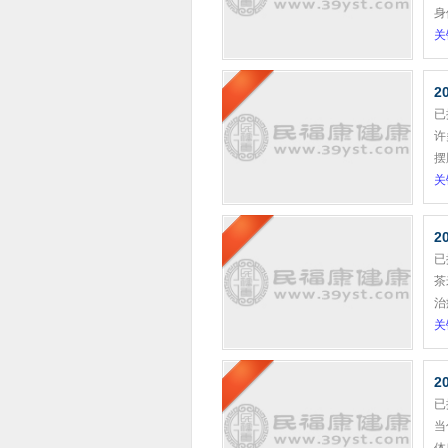
身
关
2
已
许
摆
关
2
已
茶
治
关
2
已
当