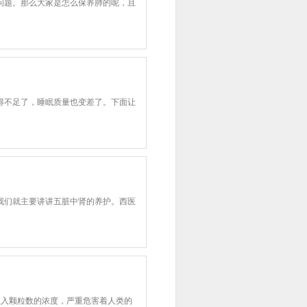
问题。那么大家是怎么保养肺的呢，且
得不足了，睡眠质量也变差了。下面让
我们就主要讲讲五脏中肾的养护。西医
可吸入颗粒数的浓度，严重危害着人类的