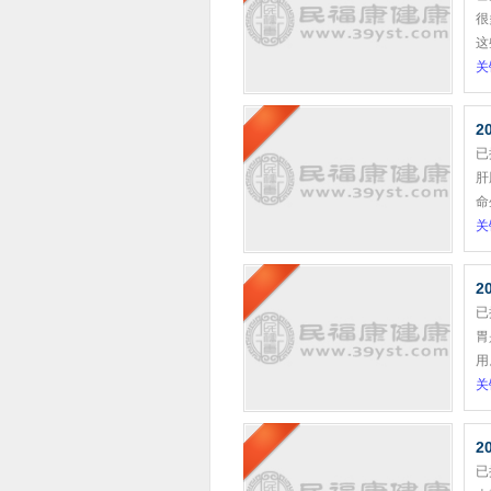
很
这
关
2
已
肝
命
关
2
已
胃
用
关
2
已