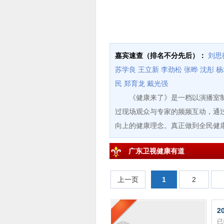
嘉宾速查（排名不分先后）：
刘思
苏学良
王立新
李劲松
张晔
沈彤
杨
民
郑育龙
戴光强
《健康来了》是一档以演播室制作
过现场观众与专家的频频互动，通
向上的健康理念。真正做到全民健
广东卫视健康有道
上一页
1
2
2
已