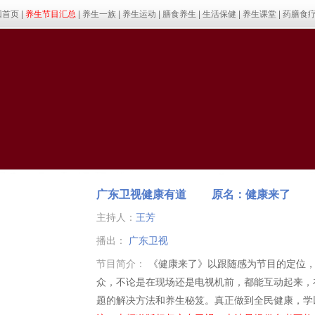
回首页
|
养生节目汇总
|
养生一族
|
养生运动
|
膳食养生
|
生活保健
|
养生课堂
|
药膳食
广东卫视健康有道 原名：健康来了
主持人：
王芳
播出：
广东卫视
节目简介：
《健康来了》以跟随感为节目的定位，
众，不论是在现场还是电视机前，都能互动起来，
题的解决方法和养生秘笈。真正做到全民健康，学