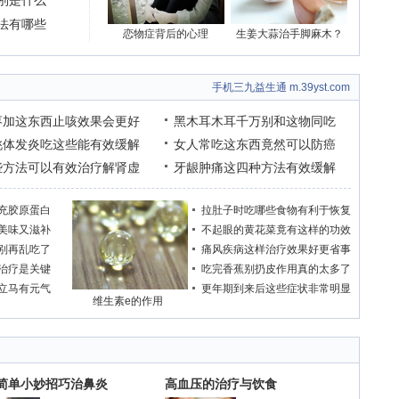
别是什么
法有哪些
恋物症背后的心理
生姜大蒜治手脚麻木？
手机三九益生通 m.39yst.com
枣加这东西止咳效果会更好
黑木耳木耳千万别和这物同吃
桃体发炎吃这些能有效缓解
女人常吃这东西竟然可以防癌
些方法可以有效治疗解肾虚
牙龈肿痛这四种方法有效缓解
充胶原蛋白
拉肚子时吃哪些食物有利于恢复
美味又滋补
不起眼的黄花菜竟有这样的功效
别再乱吃了
痛风疾病这样治疗效果好更省事
治疗是关键
吃完香蕉别扔皮作用真的太多了
立马有元气
更年期到来后这些症状非常明显
维生素e的作用
个简单小妙招巧治鼻炎
高血压的治疗与饮食