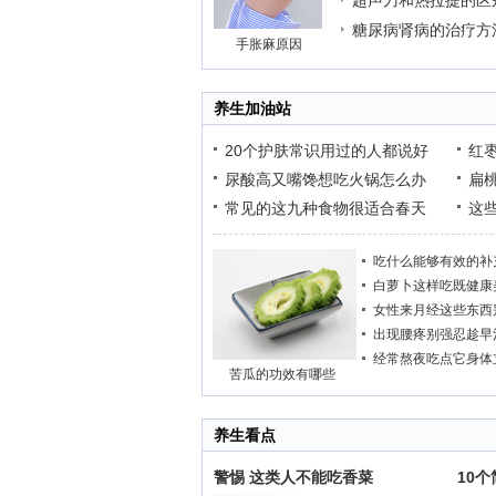
超声刀和热拉提的区
糖尿病肾病的治疗方
手胀麻原因
养生加油站
20个护肤常识用过的人都说好
红
尿酸高又嘴馋想吃火锅怎么办
扁
常见的这九种食物很适合春天
这
吃什么能够有效的补
白萝卜这样吃既健康
女性来月经这些东西
出现腰疼别强忍趁早
经常熬夜吃点它身体
苦瓜的功效有哪些
养生看点
警惕 这类人不能吃香菜
10