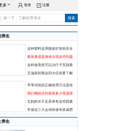
更多
登录
注册
闲养生
这种塑料盒用微波炉加热安全
脸发黄或是身体出现这些问题
这样做竟然可以治疗子宫脱垂
艾滋病初期这四大症状要了解
早孕试纸的正确使用方法是啥
我们喝的水到底有多少变成尿
宝妈奶水不足原来有这些因素
常做这三大运动快速有效减肥
士养生