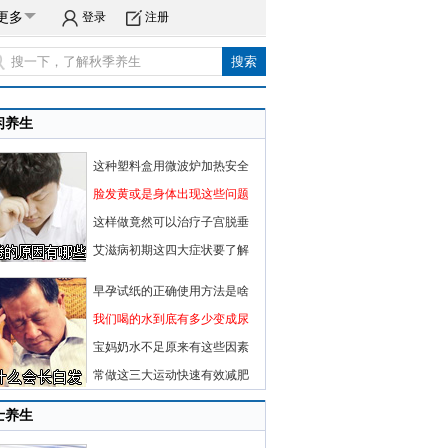
更多
登录
注册
闲养生
这种塑料盒用微波炉加热安全
脸发黄或是身体出现这些问题
这样做竟然可以治疗子宫脱垂
艾滋病初期这四大症状要了解
早孕试纸的正确使用方法是啥
我们喝的水到底有多少变成尿
宝妈奶水不足原来有这些因素
常做这三大运动快速有效减肥
士养生