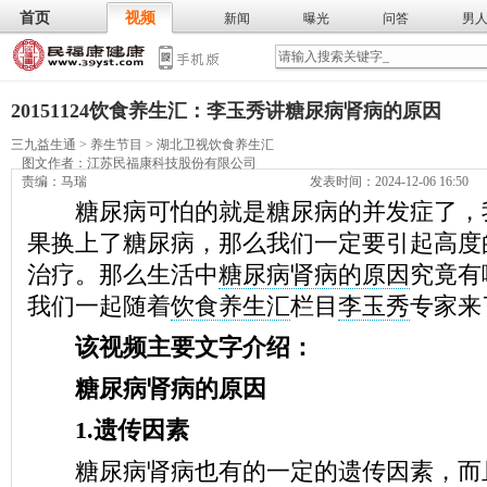
首页
视频
新闻
曝光
问答
男
膳食
保
武术
气功
食谱
营养
20151124饮食养生汇：李玉秀讲糖尿病肾病的原因
三九益生通
>
养生节目
>
湖北卫视饮食养生汇
图文作者：
江苏民福康科技股份有限公司
责编：马瑞
发表时间：2024-12-06 16:50
糖尿病可怕的就是糖尿病的并发症了，
果换上了糖尿病，那么我们一定要引起高度
治疗。那么生活中
糖尿病肾病的原因
究竟有
我们一起随着
饮食养生汇
栏目
李玉秀
专家来
该视频主要文字介绍：
糖尿病肾病的原因
1.遗传因素
糖尿病肾病也有的一定的遗传因素，而