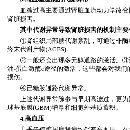
血糖过高主要通过肾脏血流动力学改变
肾脏损害。
其中代谢异常导致肾脏损害的机制主要
①肾组织局部糖代谢紊乱，可通过非酶
终末代谢产物(AGES)。
②一般还会出现多元醇通路的激活。③
油-蛋白激酶c途径的激活，这些都会对我们
损伤。
④已糖胺通路代谢异常。
上述代谢异常除参与早期高滤过，更为
球基底膜(GBM)增厚和细胞外基质蓄积。
4.高血压
几乎任何糖尿病肾病均伴有高血压，在1