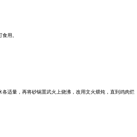
可食用。
各适量，再将砂锅置武火上烧沸，改用文火煨炖，直到鸡肉烂