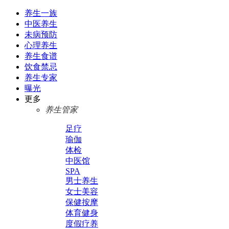
养生一族
中医养生
未病预防
心理养生
养生食谱
饮食禁忌
养生专家
曝光
更多
养生管家
足疗
瑜伽
体检
中医馆
SPA
男士养生
女士美容
保健按摩
体育健身
度假疗养