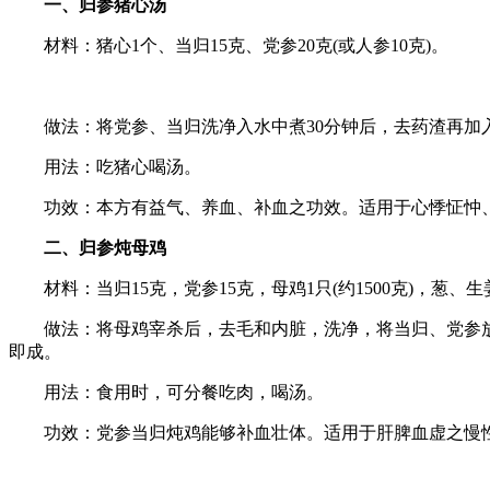
一、归参猪心汤
材料：猪心1个、当归15克、党参20克(或人参10克)。
做法：将党参、当归洗净入水中煮30分钟后，去药渣再加入
用法：吃猪心喝汤。
功效：本方有益气、养血、补血之功效。适用于心悸怔忡、
二、归参炖母鸡
材料：当归15克，党参15克，母鸡1只(约1500克)，葱、
做法：将母鸡宰杀后，去毛和内脏，洗净，将当归、党参放
即成。
用法：食用时，可分餐吃肉，喝汤。
功效：党参当归炖鸡能够补血壮体。适用于肝脾血虚之慢