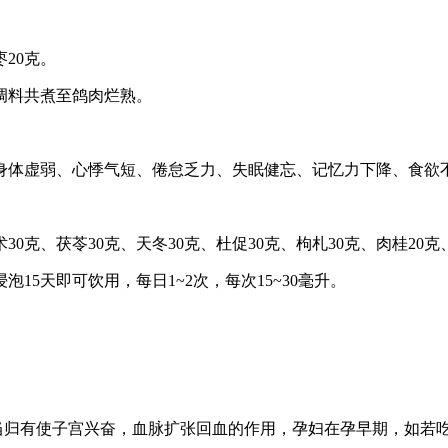
20克。
料共煮至鸽肉烂熟。
体虚弱、心悸气短、倦怠乏力、失眠健忘、记忆力下降、食欲不
0克、茯苓30克、天冬30克、杜促30克、枸札30克、肉桂20克、
5天即可饮用，每日1~2次，每次15~30毫升。
。
归有使子宫兴奋，血脉扩张回血的作用，孕妇在孕早期，如若