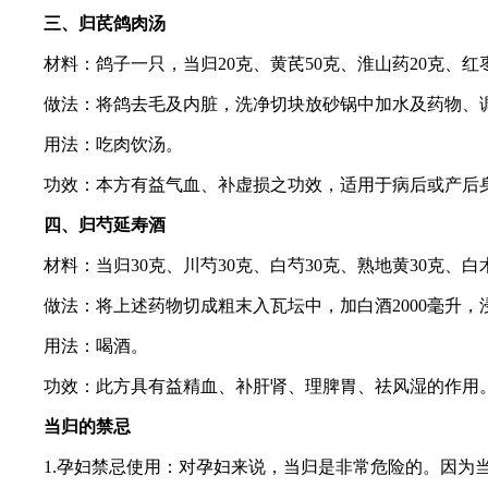
三、归芪鸽肉汤
材料：鸽子一只，当归20克、黄芪50克、淮山药20克、红枣
做法：将鸽去毛及内脏，洗净切块放砂锅中加水及药物、调
用法：吃肉饮汤。
功效：本方有益气血、补虚损之功效，适用于病后或产后身
四、归芍延寿酒
材料：当归30克、川芍30克、白芍30克、熟地黄30克、白术3
做法：将上述药物切成粗末入瓦坛中，加白酒2000毫升，浸泡1
用法：喝酒。
功效：此方具有益精血、补肝肾、理脾胃、祛风湿的作用
当归的禁忌
1.孕妇禁忌使用：对孕妇来说，当归是非常危险的。因为当