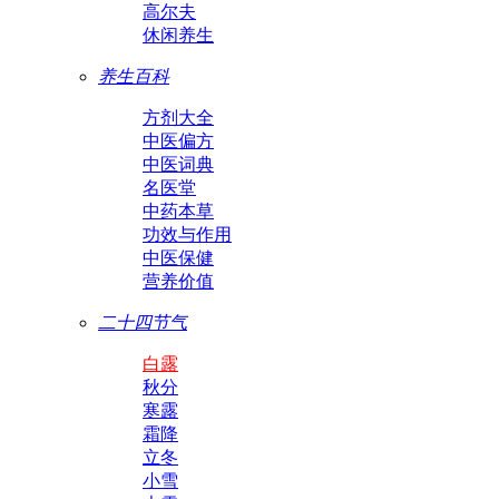
高尔夫
休闲养生
养生百科
方剂大全
中医偏方
中医词典
名医堂
中药本草
功效与作用
中医保健
营养价值
二十四节气
白露
秋分
寒露
霜降
立冬
小雪