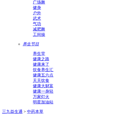
广场舞
健身
户外
武术
气功
减肥舞
工间操
养生节目
养生堂
健康之路
健康来了
饮食养生汇
健康五六点
天天饮食
健康大财富
健康一身轻
万家灯火
明星加油站
三九益生通
>
中药本草