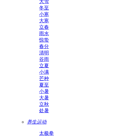
大雪
冬至
小寒
大寒
立春
雨水
惊蛰
春分
清明
谷雨
立夏
小满
芒种
夏至
小暑
大暑
立秋
处暑
养生运动
太极拳