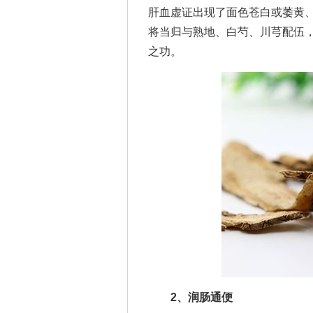
肝血虚证出现了面色苍白或萎黄
将当归与熟地、白芍、川芎配伍，
之功。
2、润肠通便