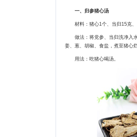
一、归参猪心汤
材料：猪心1个、当归15克、党参
做法：将党参、当归洗净入水中
姜、葱、胡椒、食盐，煮至猪心
用法：吃猪心喝汤。