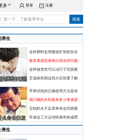
更多
登录
注册
闲养生
这种塑料盒用微波炉加热安全
脸发黄或是身体出现这些问题
这样做竟然可以治疗子宫脱垂
艾滋病初期这四大症状要了解
早孕试纸的正确使用方法是啥
我们喝的水到底有多少变成尿
宝妈奶水不足原来有这些因素
常做这三大运动快速有效减肥
士养生