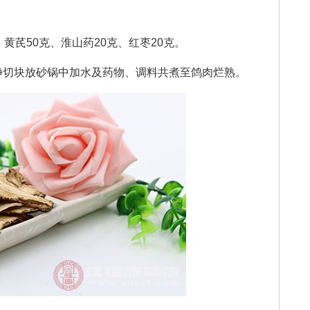
芪50克、淮山药20克、红枣20克。
切块放砂锅中加水及药物、调料共煮至鸽肉烂熟。