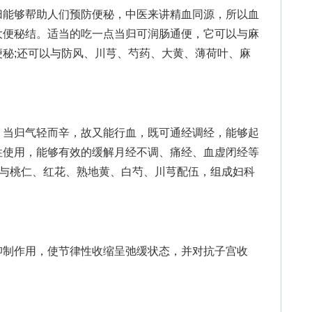
能够帮助人们预防便秘，中医来讲精血同源，所以血
大便秘结。适当的吃一点当归可润肠通便，它可以与麻
秘;还可以与防风、川芎、芍药、大黄、薄荷叶、麻
当归气轻而辛，故又能行血，既可通经调经，能够起
性使用，能够有效的缓解月经不调、痛经、血虚闭经等
。与桃仁、红花、熟地黄、白芍、川芎配伍，组成妇科
制作用，使节律性收缩呈弛缓状态，并对抗子宫收