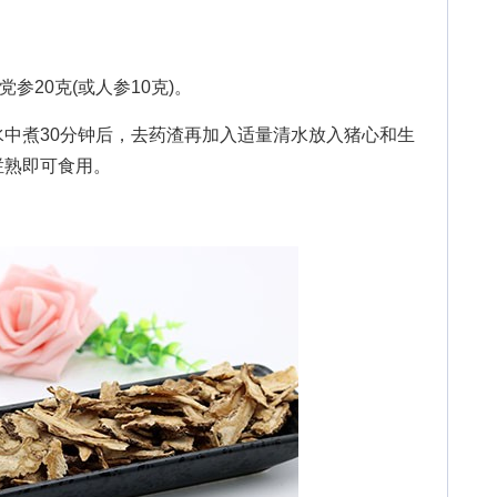
20克(或人参10克)。
煮30分钟后，去药渣再加入适量清水放入猪心和生
烂熟即可食用。