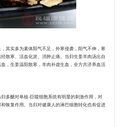
，其实多为素体阳气不足，外寒侵袭，阳气不伸，寒
温经散寒、活血化淤、消肿止痛。当归生姜羊肉汤出自
活血，生姜温阳散寒，羊肉补虚生血，全方共济养血活
多醣对单核-巨噬细胞系统有明显的刺激作用，对
解和恢复作用。当归对健康人的淋巴细胞转化也有促进