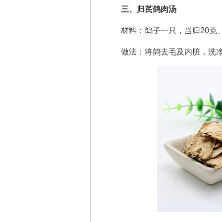
三、归芪鸽肉汤
材料：鸽子一只，当归20克、黄
做法：将鸽去毛及内脏，洗净