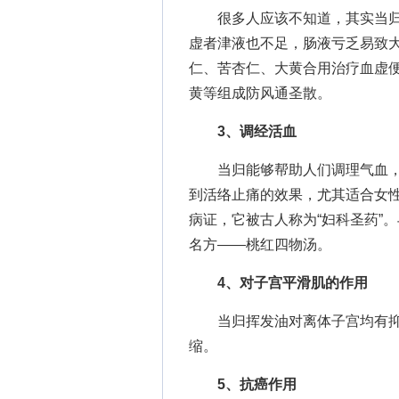
很多人应该不知道，其实当归
虚者津液也不足，肠液亏乏易致
仁、苦杏仁、大黄合用治疗血虚便
黄等组成防风通圣散。
3、调经活血
当归能够帮助人们调理气血，
到活络止痛的效果，尤其适合女
病证，它被古人称为“妇科圣药”
名方——桃红四物汤。
4、对子宫平滑肌的作用
当归挥发油对离体子宫均有抑
缩。
5、抗癌作用