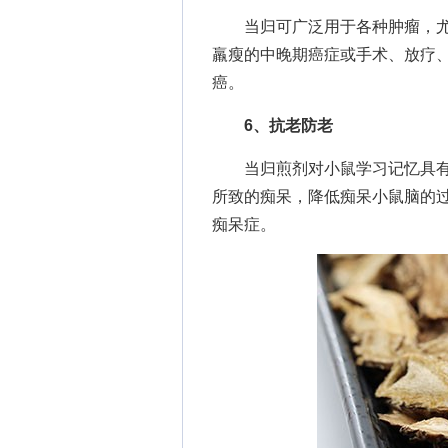
当归可广泛用于各种肿瘤，尤
羸瘦的中晚期癌症或手术、放疗
癌。
6、抗老防老
当归煎剂对小鼠学习记忆具有
所致的痴呆，降低痴呆小鼠脑的
痴呆症。