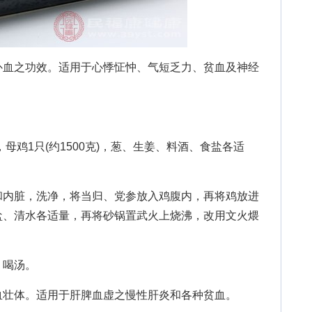
血之功效。适用于心悸怔忡、气短乏力、贫血及神经
鸡1只(约1500克)，葱、生姜、料酒、食盐各适
内脏，洗净，将当归、党参放入鸡腹内，再将鸡放进
盐、清水各适量，再将砂锅置武火上烧沸，改用文火煨
喝汤。
壮体。适用于肝脾血虚之慢性肝炎和各种贫血。