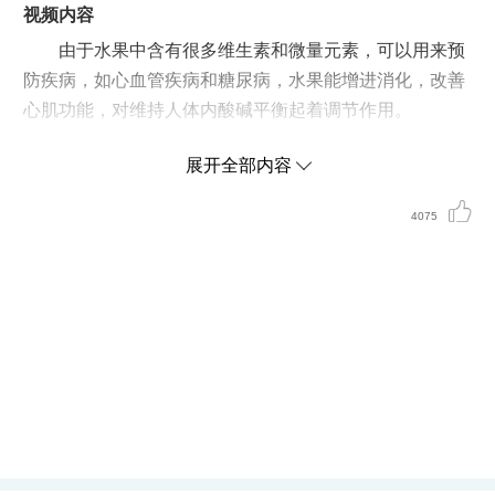
视频内容
由于水果中含有很多维生素和微量元素，可以用来预
防疾病，如心血管疾病和糖尿病，水果能增进消化，改善
心肌功能，对维持人体内酸碱平衡起着调节作用。
展开全部内容
有些水果中含有丰富的食物纤维，有助于促进身体的
新陈代谢以及帮助控制食欲，有减肥瘦身的功效。水果中
4075
含有丰富的抗氧化物质、维生素E和微量元素，可以滋养
皮肤，抑制黑色素的形成。