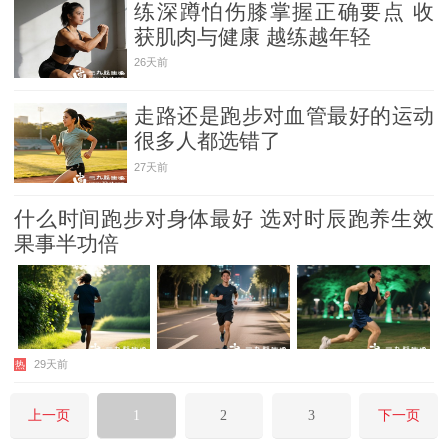
练深蹲怕伤膝掌握正确要点 收
获肌肉与健康 越练越年轻
26天前
走路还是跑步对血管最好的运动
很多人都选错了
27天前
什么时间跑步对身体最好 选对时辰跑养生效
果事半功倍
29天前
热
上一页
1
2
3
下一页