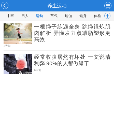
养生运动
中医
男人
运动
节气
瑜伽
健身
体检
常
一根绳子练遍全身 跳绳锻炼肌
肉解析 弄懂发力点减脂塑形更
高效
2天前
经常收腹居然有坏处 一文说清
利弊 90%的人都做错了
6天前