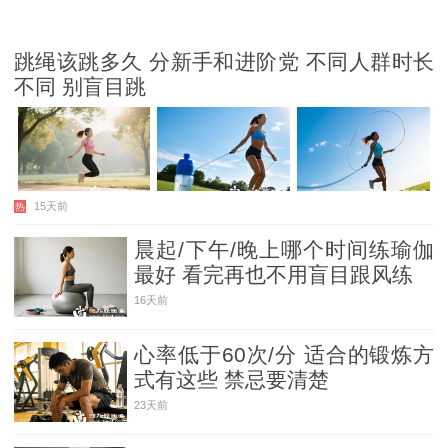
跳绳该跳多久 分新手和进阶党 不同人群时长
不同 别盲目跳
15天前
热
晨起/下午/晚上哪个时间练瑜伽
最好 看完再也不用盲目跟风练
16天前
心率低于60次/分 适合的锻炼方
式有这些 禁忌要清楚
23天前