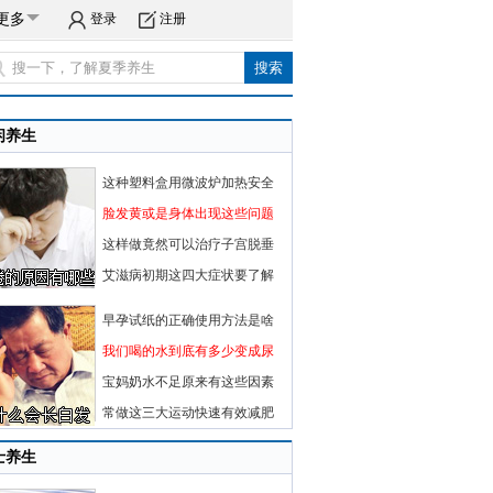
更多
登录
注册
闲养生
这种塑料盒用微波炉加热安全
脸发黄或是身体出现这些问题
这样做竟然可以治疗子宫脱垂
艾滋病初期这四大症状要了解
早孕试纸的正确使用方法是啥
我们喝的水到底有多少变成尿
宝妈奶水不足原来有这些因素
常做这三大运动快速有效减肥
士养生