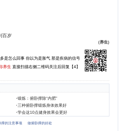
到百岁
(
养生
)
多是怎么回事 你以为是胀气 那是疾病的信号
你养生
直接扫描右侧二维码关注后回复【4】
·
锻炼：俯卧撑除“内肥”
·
三种俯卧撑锻炼身体效果好
·
学会这10点健身效果会更好
卧撑的注意事项
做俯卧撑的好处