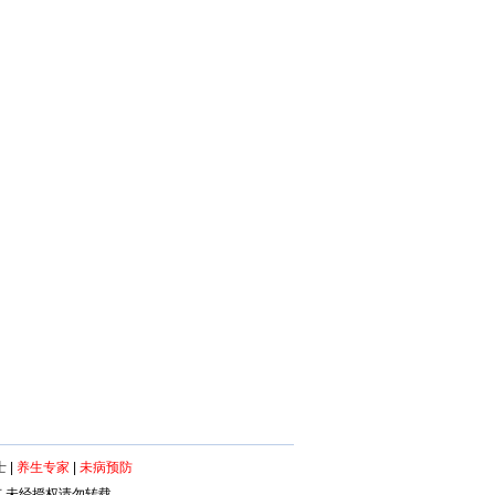
士
|
养生专家
|
未病预防
所有 未经授权请勿转载