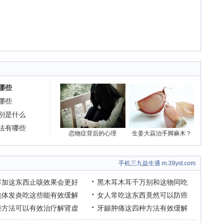
哪些
哪些
别是什么
法有哪些
恋物症背后的心理
生姜大蒜治手脚麻木？
手机三九益生通 m.39yst.com
枣加这东西止咳效果会更好
黑木耳木耳千万别和这物同吃
桃体发炎吃这些能有效缓解
女人常吃这东西竟然可以防癌
些方法可以有效治疗解肾虚
牙龈肿痛这四种方法有效缓解