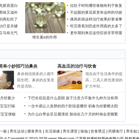
充胶原蛋白
拉肚子时吃哪些食物有利于恢复
美味又滋补
不起眼的黄花菜竟有这样的功效
别再乱吃了
痛风疾病这样治疗效果好更省事
治疗是关键
吃完香蕉别扔皮作用真的太多了
立马有元气
更年期到来后这些症状非常明显
维生素e的作用
个简单小妙招巧治鼻炎
高血压的治疗与饮食
鼻炎相信很多的人都不
现在由于生活条件的提
陌生吧。鼻炎的反复发
高，三高人群也逐渐的
作是否给...
扩大年轻...
月经量少
下巴长痘痘是什么原因
孩子注意力不集中九种方法有用
宝宝打嗝
一生中易让人发胖的四个阶段是哪些
初春为何要晒太阳
解宝宝便秘
为什么白带会呈豆腐渣状
胎动在几个月的时候会变频繁
一族
|
养生运动
|
膳食养生
|
生活保健
|
养生课堂
|
瑜伽
|
饮食禁忌
|
药膳食疗
|
养生贴
号-6
Copyright
©
2010-
2026 www.39yst.com 江苏民福康科技股份有限公司 版权