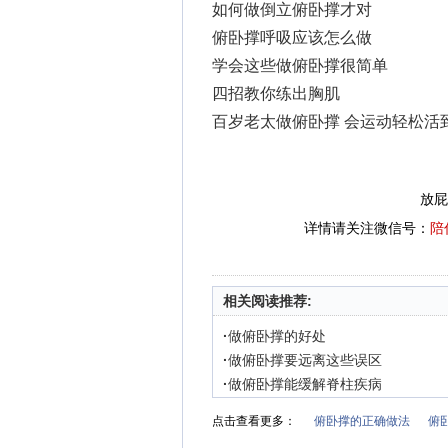
如何做倒立俯卧撑才对
俯卧撑呼吸应该怎么做
学会这些做俯卧撑很简单
四招教你练出胸肌
百岁老太做俯卧撑 会运动轻松活
放屁
详情请关注微信号：
陪
相关阅读推荐:
·
做俯卧撑的好处
·
做俯卧撑要远离这些误区
·
做俯卧撑能缓解脊柱疾病
点击查看更多：
俯卧撑的正确做法
俯