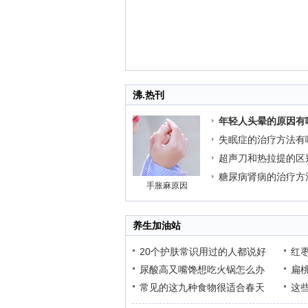
沸.热刊
年轻人头晕的原因有
失眠症的治疗方法有
超声刀和热拉提的区
糖尿病肾病的治疗方
手胀麻原因
养生加油站
20个护肤常识用过的人都说好
红
尿酸高又嘴馋想吃火锅怎么办
扁
常见的这九种食物很适合春天
这