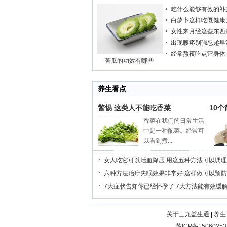
吃什么能够有效的补
白萝卜这样吃既健康
女性来月经这些东西
出现腰疼别强忍趁早
经常熬夜吃点它身体
苦瓜的功效有哪些
养生看点
警惕 这类人不能吃香菜
10
香菜在我们的日常生活
中是一种配菜。经常可
以看到煮...
女人吃它可以活血降压
用这五种方法可以调理
六种方法治疗失眠效果非常好
这样做可以预防
7大症状告知你已经怀孕了
7大方法能有效缓
关于三九益生通
|
养生
苏ICP备15060253