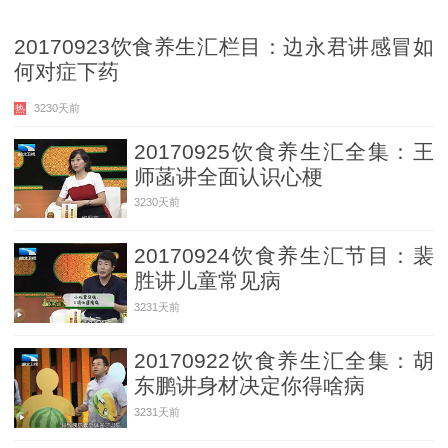
20170923饮食养生汇栏目：边永君讲感冒如
何对症下药
3230天前
热
20170925饮食养生汇全集：王
师菡讲全面认识心梗
3230天前
20170924饮食养生汇节目：裴
胜讲儿童常见病
3231天前
20170922饮食养生汇全集：胡
东鹏讲身材决定你得啥病
3231天前