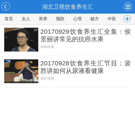
湖北卫视饮食养生汇
首页
女人
营养
预防
心理
秘方
中医
男人
20170929饮食养生汇全集：侯
景丽讲常见的抗癌水果
3226天前
20170928饮食养生汇节目：裴
胜讲如何从尿液看健康
3227天前