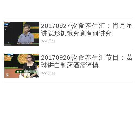
20170927饮食养生汇：肖月星
讲隐形饥饿究竟有何讲究
3228天前
20170926饮食养生汇节目：葛
琳讲自制药酒需谨慎
3229天前