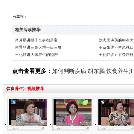
分享到：
相关阅读推荐:
肖月星讲橘子全身都是宝
刘志国讲药膳中有大
侯景丽讲三高人群一日三餐
王京阳讲不容忽视口
王化虹讲大米养生的秘密
王化虹讲五谷杂粮样
点击查看更多：
如何判断疾病
胡东鹏
饮食养生
饮食养生汇视频推荐