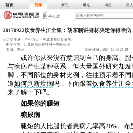
首页
视频
新闻
曝光
问答
男
膳食
保
武术
气功
食谱
营养
20170922饮食养生汇全集：胡东鹏讲身材决定你得啥病
三九益生通
>
养生节目
>
湖北卫视饮食养生汇
图文作者：
江苏民福康科技股份有限公司
责编：陈娟
发表时间：2024-12-06 21:10
或许你从来没有意识到自己的身高、腿
与疾病产生某种联系。但大量国外研究却发
脚，不同部位的身材比例，往往预示着不同
道
如何判断疾病
吗，下面跟着
饮食养生汇全
来了解一下吧。
如果你的腿短
糖尿病
腿短的人比腿长者患病几率高20%。布