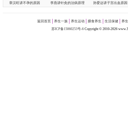
章汉旺讲不孕的原因
李燕讲针灸的治病原理
孙爱达讲子宫出血原因
返回首页
养生一族
养生运动
膳食养生
生活保健
养
苏ICP备15060253号-6
Copyright
©
2010-
2026 w