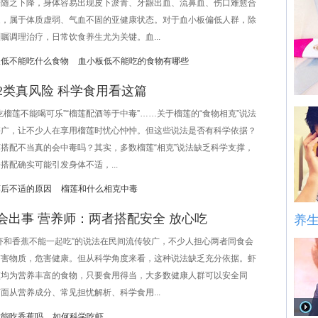
会随之下降，身体容易出现皮下淤青、牙龈出血、流鼻血、伤口难愈合
题，属于体质虚弱、气血不固的亚健康状态。对于血小板偏低人群，除
嘱调理治疗，日常饮食养生尤为关键。血...
板低不能吃什么食物
血小板低不能吃的食物有哪些
2类真风险 科学食用看这篇
莲不能喝可乐”“榴莲配酒等于中毒”……关于榴莲的“食物相克”说法
甚广，让不少人在享用榴莲时忧心忡忡。但这些说法是否有科学依据？
搭配不当真的会中毒吗？其实，多数榴莲“相克”说法缺乏科学支撑，
搭配确实可能引发身体不适，...
莲后不适的原因
榴莲和什么相克中毒
会出事 营养师：两者搭配安全 放心吃
养
和香蕉不能一起吃”的说法在民间流传较广，不少人担心两者同食会
有害物质，危害健康。但从科学角度来看，这种说法缺乏充分依据。虾
蕉均为营养丰富的食物，只要食用得当，大多数健康人群可以安全同
面从营养成分、常见担忧解析、科学食用...
后能吃香蕉吗
如何科学吃虾