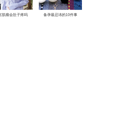
宫肌瘤会肚子疼吗
备孕最忌讳的10件事