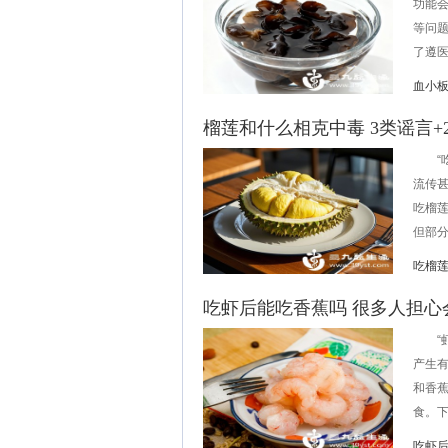
功能
等问
了遵医
血小
榴莲和什么相克中毒 3类谣言+
“吃榴
流传
吃榴莲
但部分
吃榴
吃虾后能吃香蕉吗 很多人担心
“虾
产生
和香
食。下
吃虾