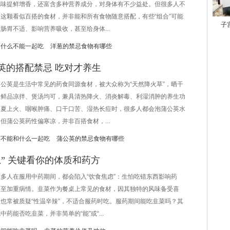
风味提鲜增香，还富含多种营养成分，对身体有不少益处。但很多人不
这颗看似百搭的食材，并非能和所有食物随意搭配，有些“组合”可能
子
肠胃不适、影响营养吸收，甚至给身体...
和什么不能一起吃
洋葱的禁忌食物有哪些
英的搭配禁忌 吃对才养生
英是生活中常见的药食同源食材，被大众称为“天然降火草”，晒干
、鲜品凉拌、煲汤均可，兼具清热降火、消炎解毒、利湿消肿的养生功
春夏上火、咽喉肿痛、口干口苦、湿热长痘时，很多人都会泡蒲公英水
但蒲公英药性偏寒凉，并非百搭食材，...
英不能和什么一起吃
蒲公英的禁忌食物有哪些
” 关键看你的体质和药方
人在服用中药期间，都会陷入“饮食焦虑”：生怕吃错东西影响药
甚至加重病情。韭菜作为餐桌上常见的食材，因其独特的风味备受喜
也常被质疑“性温辛辣”，不适合服药时吃。服药期间能吃韭菜吗？其
中药能否吃韭菜，并非简单的“能”或“...