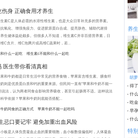
吃伤身 正确食用才养生
素C是人体必需的水溶性维生素，也是大众日常补充多的营养素。
养
以抗氧化、增强免疫力、促进胶原蛋白合成、提亮肤色、辅助代谢排
对养生健体益处颇多。但很多人不知道，维生素C并非百搭营养素，日
维C含片、维C泡腾片或高维C蔬果时，若...
能和什么一起吃
维生素c不能和什么一起吃
吗 医生带你看清真相
和牛奶都是日常生活中常见的营养食物，苹果富含维生素、膳食纤
胡萝
牛奶则是优质蛋白质和钙的重要来源。但民间一直有“苹果和牛奶不能一
得了
”的说法，认为两者同食会影响营养吸收，甚至引起肠胃不适。这种说法
什
科学依据？苹果和牛奶到底能否搭配...
吃
与牛奶同食的正确方式
苹果牛奶不能一起吃吗
早
什
生忌口要记牢 避免加重出血风险
特
板是人体负责凝血止血的重要细胞，血小板数值偏低时，人体凝血