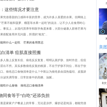
谣：这些情况才要注意
凭借香甜的口感和丰富的营养，成为许多人喜爱的水果。但网络上
“芒果不能和菠萝、榴莲等水果一起吃”的说法，让不少人在食用时心
虑。事实上，从现代营养学和医学角度来看，大部分健康人群将芒果与
果搭配食用并无问题，所谓的“相克”...
不能和什么一起吃
芒果的食用禁忌
美
黑白清单 痘肌直接照搬
人脸上反复长痘、痤疮反反复复，明明认真护肤、按时作息，痘痘
旧层出不穷。其实多数痤疮反复的根源，不在于护肤不到位，而在于饮
忌口。痤疮忌口食物清单是什么？中医认为痤疮多由湿热蕴结、皮脂淤
分泌失调导致，日常饮食中的高糖、油腻...
8
不能吃什么食物
痤疮忌口食物清单
物同食等于“白吃”还添负担
是家家户户餐桌上的常客，无论是凉拌、爆炒还是炖汤，都能凭借