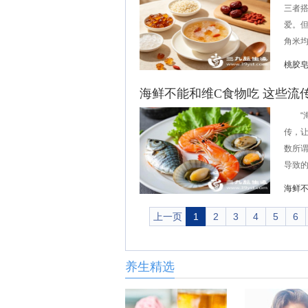
三者
爱。
角米均
桃胶
海鲜不能和维C食物吃 这些流传
“海
传，
数所谓
导致的
海鲜
上一页
1
2
3
4
5
6
养生精选