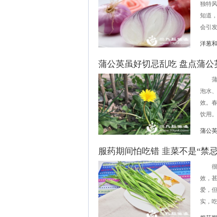
独特
知道，
会引发
洋葱
蒲公英虽好切忌乱吃 盘点蒲公
蒲公
泡水
效。
饮用。
蒲公
服药期间怕吃错 韭菜不是“禁忌
很多
效，
爱，但
实，吃