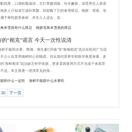
搭配炖煮，口感软糯滋润，主打养颜润燥、补水嫩肤，深受养生人群喜
但很多人只知道它滋补养颜，却忽略了它的食用禁忌。桃胶、雪燕、皂
属于寒性胶质食材，并非人人适合，盲...
皂角米雪燕有什么禁忌
桃胶皂角米雪燕的禁忌
的“相克”谣言 今天一次性说清
鲜不能和水果、啤酒、维生素C同食”等“食物相克”说法在民间广为流
让不少人在享用海鲜时心存顾虑。但从现代营养学和医学角度来看，多
的“海鲜相克”说法缺乏科学依据，更多是因食用方式不当或个体差异
不适。本文将逐一澄清常见的海...
不能和什么一起吃
海鲜不能跟什么水果吃
30
下一页