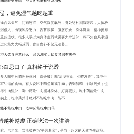
期间能吃韭菜吗
韭菜的营养价值及功效
禁忌，避免湿气越吃越重
台风天气，阴雨连绵、空气湿度飙升，身处这种潮湿环境，人体极
寒湿侵入，出现浑身乏力、舌苔厚腻、腹胀积食、身体沉重、精神萎靡
气重的症状。很多人误以为身体虚弱就需要大肆进补，殊不知台风潮湿
运化能力大幅减弱，盲目食补不仅无法养...
潮湿天饮食注意什么
台风潮湿天饮食禁忌有哪些
都白忌口了 真相终于说透
人喝中药调理身体时，都会被叮嘱“清淡饮食、少吃发物”，其中牛
大家纠结的食物。有人说吃中药必须戒牛肉，否则解药、影响药效；也
觉得牛肉滋补，喝中药吃牛肉能补身体、好得更快。吃中药能吃牛肉
实上，吃中药并非绝对不能吃牛肉，能不...
药能不能吃牛肉
吃中药能吃牛肉吗
错越补越虚 正确吃法一次讲清
、皂角米、雪燕被称为“平民燕窝”，是当下超火的天然养生甜品。