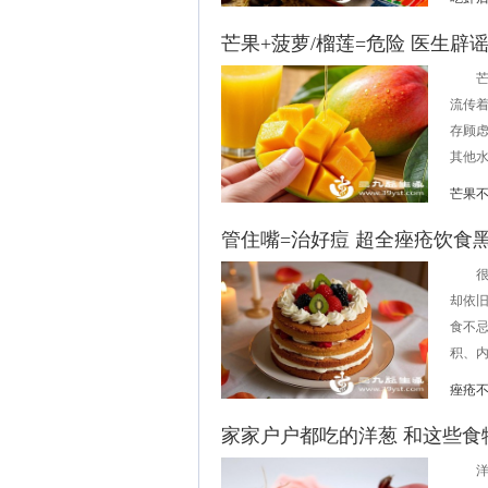
芒果+菠萝/榴莲=危险 医生辟
芒果
流传着
存顾
其他水
芒果
管住嘴=治好痘 超全痤疮饮食
很多
却依
食不
积、内
痤疮
家家户户都吃的洋葱 和这些食
洋葱