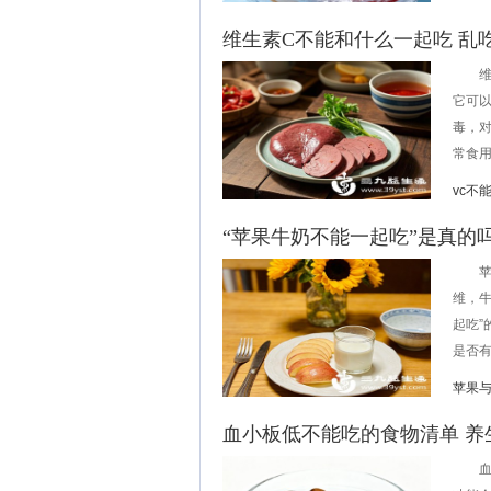
维生素C不能和什么一起吃 乱
维生
它可
毒，
常食用
vc不
“苹果牛奶不能一起吃”是真的
苹果
维，
起吃
是否有
苹果
血小板低不能吃的食物清单 养
血小