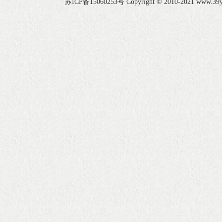
苏ICP备15060253号
Copyright
©
2010-
2021
www.3