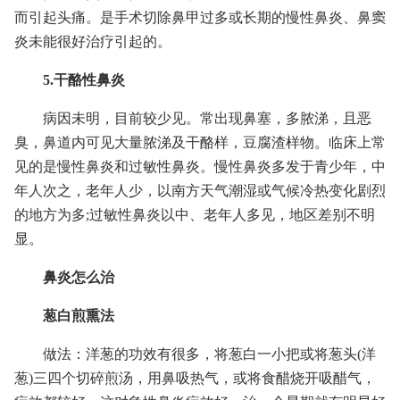
而引起头痛。是手术切除鼻甲过多或长期的慢性鼻炎、鼻窦
炎未能很好治疗引起的。
5.干酪性鼻炎
病因未明，目前较少见。常出现鼻塞，多脓涕，且恶
臭，鼻道内可见大量脓涕及干酪样，豆腐渣样物。临床上常
见的是慢性鼻炎和过敏性鼻炎。慢性鼻炎多发于青少年，中
年人次之，老年人少，以南方天气潮湿或气候冷热变化剧烈
的地方为多;过敏性鼻炎以中、老年人多见，地区差别不明
显。
鼻炎怎么治
葱白煎熏法
做法：洋葱的功效有很多，将葱白一小把或将葱头(洋
葱)三四个切碎煎汤，用鼻吸热气，或将食醋烧开吸醋气，