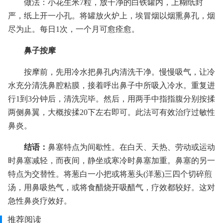
做法：小花生米7粒，放干净的白铁罐内，上糊纸封
严，纸上开一小孔。将罐放火炉上，埃冒烟以烟熏鼻孔，烟
尽为止。每日1次，一个月可愈痊愈。
鼻子按摩
按摩前，先用冷水把鼻孔内清洗干净。慢慢吸气，让冷
水充分清洗鼻腔粘膜，接着呼出鼻子中所吸入冷水。重复进
行1到3分钟后，清洗完毕。然后，用两手中指指腹分别按揉
两侧鼻翼，大概按揉20下左右即可。此法可有效治疗过敏性
鼻炎。
结语：
鼻塞特点为间歇性。在白天、天热、劳动或运动
时鼻塞减轻，而夜间，静坐或寒冷时鼻塞加重。鼻塞的另一
特点为交替性。将葱白一小把或将葱头(洋葱)三四个切碎煎
汤，用鼻吸热气，或将食醋烧开吸醋气，疗效都较好。这对
急性鼻炎疗效好。
推荐阅读