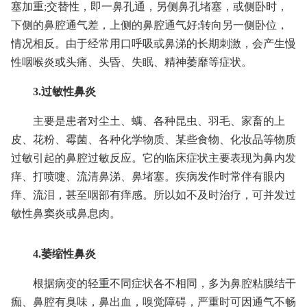
塞加重;交替性，即一鼻孔通，另侧鼻孔堵塞，或侧卧时，
下侧的鼻腔通气差，上侧的鼻腔通气好;转向另一侧卧位，
情况相反。由于经常用口呼吸或鼻涕的长期刺激，会产生慢
性咽喉炎或头痛、头昏、失眠、精神萎靡等症状。
3.过敏性鼻炎
主要是患者对尘土、螨、各种昆虫、羽毛、家畜的上
皮、花粉、霉菌、各种化学物质、某些食物、化妆品等物质
过敏引起的鼻腔过敏反应。它的临床症状主要表现为鼻内发
痒、打喷嚏、流清鼻涕、鼻堵塞。疾病发作时常伴有眼内
痒、流泪，甚至咽部有痒感。所以如不及时治疗，可并发过
敏性鼻窦炎或鼻息肉。
4.萎缩性鼻炎
根据病变的轻重不同症状各不相同，多为鼻腔粘膜结干
痂、鼻腔有臭味，鼻出血，嗅觉障碍，严重时可因通气不畅