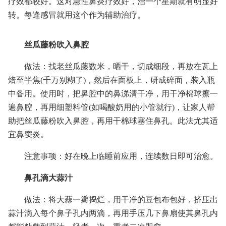
疗效都较好。这对急性鼻炎疗效好，治一个星期就有明显好
转。每逢感冒就用这个作为辅助治疗。
丝瓜藤粉吹入鼻腔
做法：找老丝瓜藤数米，晒干，切成细段，再放在瓦上
焙至半焦(千万别糊了)，然后在面板上，研成碎面，装入瓶
中备用。使用时，把鼻腔中的鼻涕清干净，用干净棉球擦一
遍鼻腔，再用细塑料管(如喝酸奶用的小管就行)，让家人帮
助把丝瓜藤粉吹入鼻腔，再用干棉球塞住鼻孔。此法尤其适
宜鼻窦炎。
注意事项：好在晚上临睡前应用，连续数日即可治愈。
鼻孔滴大蒜汁
做法：将大蒜一瓣捣烂，用干净的豆包布包好，挤压出
蒜汁滴入每个鼻子孔内两滴，再用手压几下鼻扇使其鼻孔内