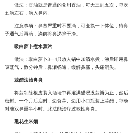
做法：香油就是普通的食用香油，每天三到五次，每次
五滴左右，滴入鼻内。
注意事项：鼻塞严重时不要滴，可变换一下体位，待鼻
子通气后再滴，滴前将鼻涕擤干净。
吸白萝卜煮水蒸汽
做法：取白萝卜3一4只放人锅中加清水煮，沸后即用鼻
吸蒸气，数分钟后，鼻渐畅通，缓解鼻塞，头痛消失。
蒜醋法治鼻炎
将蒜削除根皮装入酒坛中再灌满醋浸没蒜瓣为止，然后
密封。一个月后启封，边食蒜、边用小口瓶装上蒜醋，每晚
对准双鼻熏半小时。此法能治疗过敏性鼻炎。
熏花生米烟