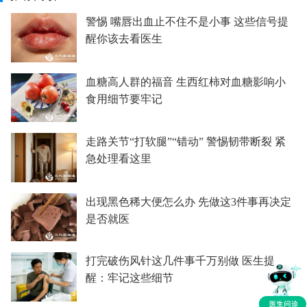
警惕 嘴唇出血止不住不是小事 这些信号提
醒你该去看医生
血糖高人群的福音 生西红柿对血糖影响小
食用细节要牢记
走路关节“打软腿”“错动” 警惕韧带断裂 紧
急处理看这里
出现黑色稀大便怎么办 先做这3件事再决定
是否就医
打完破伤风针这几件事千万别做 医生提
醒：牢记这些细节