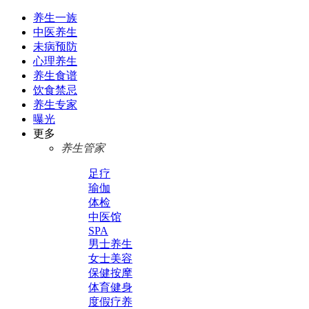
养生一族
中医养生
未病预防
心理养生
养生食谱
饮食禁忌
养生专家
曝光
更多
养生管家
足疗
瑜伽
体检
中医馆
SPA
男士养生
女士美容
保健按摩
体育健身
度假疗养