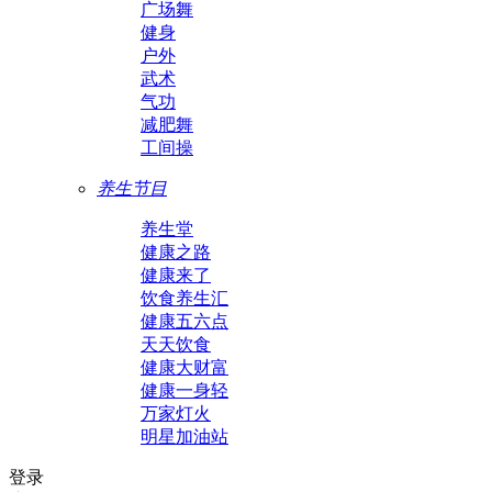
广场舞
健身
户外
武术
气功
减肥舞
工间操
养生节目
养生堂
健康之路
健康来了
饮食养生汇
健康五六点
天天饮食
健康大财富
健康一身轻
万家灯火
明星加油站
登录