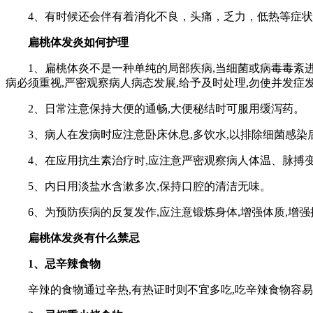
4、有时候还会伴有着消化不良，头痛，乏力，低热等症状
扁桃体发炎如何护理
1、扁桃体炎不是一种单纯的局部疾病,当细菌或病毒毒紊进
病必须重视,严密观察病人病态发展,给予及时处理,勿使并发症
2、日常注意保持大便的通畅,大便秘结时可服用缓泻药。
3、病人在发病时应注意卧床休息,多饮水,以排除细菌感染
4、在应用抗生素治疗时,应注意严密观察病人体温、脉搏变化
5、内日用淡盐水含漱多次,保持口腔的清洁无味。
6、为预防疾病的反复发作,应注意锻炼身体,增强体质,增强
扁桃体发炎有什么禁忌
1、忌辛辣食物
辛辣的食物通过辛热,有热证时则不宜多吃,吃辛辣食物容易生