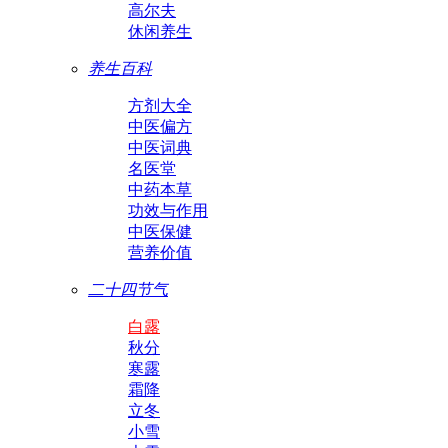
高尔夫
休闲养生
养生百科
方剂大全
中医偏方
中医词典
名医堂
中药本草
功效与作用
中医保健
营养价值
二十四节气
白露
秋分
寒露
霜降
立冬
小雪