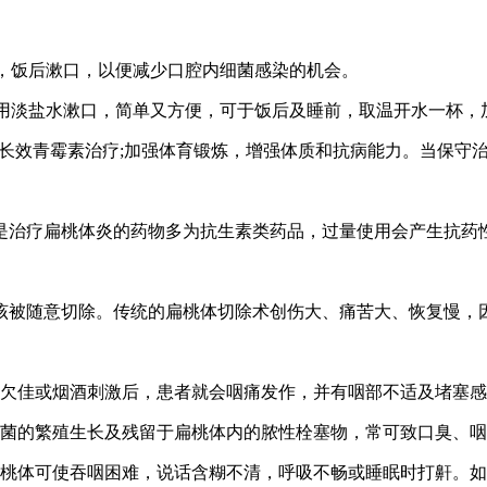
，饭后漱口，以便减少口腔内细菌感染的机会。
。用淡盐水漱口，简单又方便，可于饭后及睡前，取温开水一杯，
长效青霉素治疗;加强体育锻炼，增强体质和抗病能力。当保守
治疗扁桃体炎的药物多为抗生素类药品，过量使用会产生抗药
被随意切除。传统的扁桃体切除术创伤大、痛苦大、恢复慢，
欠佳或烟酒刺激后，患者就会咽痛发作，并有咽部不适及堵塞感
菌的繁殖生长及残留于扁桃体内的脓性栓塞物，常可致口臭、咽
桃体可使吞咽困难，说话含糊不清，呼吸不畅或睡眠时打鼾。如