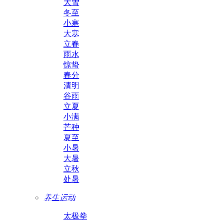
大雪
冬至
小寒
大寒
立春
雨水
惊蛰
春分
清明
谷雨
立夏
小满
芒种
夏至
小暑
大暑
立秋
处暑
养生运动
太极拳