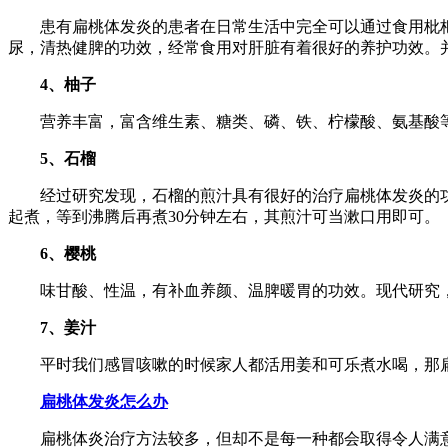
患有扁桃体发炎的患者在日常生活中完全可以通过食用枇杷
尿，清热健脾的功效，经常食用对肝脏有着很好的养护功效。
4、柚子
营养丰富，富含维生素、糖类、磷、铁、柠檬酸、氨基酸等
5、石榴
经过研究发现，石榴的煎汁具有很好的治疗扁桃体发炎的功效
起煮，等到沸腾后再煮30分钟左右，其煎汁可当漱口用即可。
6、樱桃
味甘酸、性温，有补血养颜、温脾暖胃的功效。现代研究，
7、姜汁
平时我们感冒咳嗽的时候家人都活用姜和可乐煮水喝，那扁
扁桃体发炎怎么办
扁桃体炎治疗方法较多，但却不是每一种都会取得令人满意