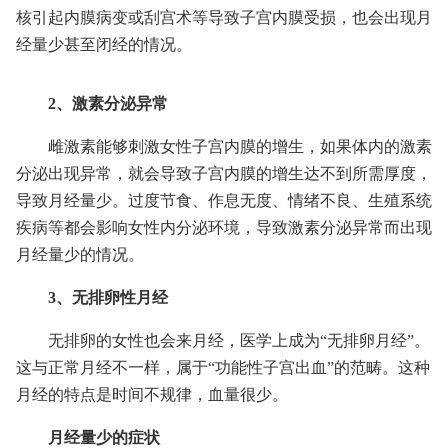
核引起内膜病变或刮宫术等导致子宫内膜受损，也会出现月
经量少甚至闭经的情况。
2、激素分泌异常
雌激素能够刺激女性子宫内膜的增生，如果体内的激素
分泌出现异常，就会导致子宫内膜的增生达不到所需厚度，
导致月经量少。过度节食、作息无度、情绪不良、生殖系统
疾病等都会影响女性内分泌环境，导致激素分泌异常而出现
月经量少的情况。
3、无排卵性月经
无排卵的女性也会来月经，医学上成为“无排卵月经”。
这与正常月经不一样，属于“功能性子宫出血”的范畴。这种
月经的特点是时间不规律，血量很少。
月经量少的症状