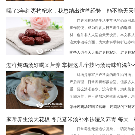
喝了3年红枣枸杞水，我总结出这些经验：能不能天天
红枣和枸杞是生活中常见的药食同源
操作简便，成为许多人日常养生的选择。
材，也并非人人适合天天饮用。本文将从
注意事项等方面，为大家科学解析红枣枸杞
哪些人适合天天喝红枣枸杞水
红枣枸杞
怎样炖鸡汤好喝又营养 掌握这几个技巧汤清味鲜滋补
鸡汤是家家户户常备的养生滋补汤，
产后调理、日常养胃都很合适。但很多人
重，要么清汤寡水、没有营养，鸡肉柴老
全部营养，并不是加水炖煮那么简单。怎样
怎样炖鸡汤好喝又营养
炖鸡汤的正确方
家常养生汤天花板 冬瓜薏米汤补水祛湿又养胃 每天
日常养生无需追求复杂，一碗简单的