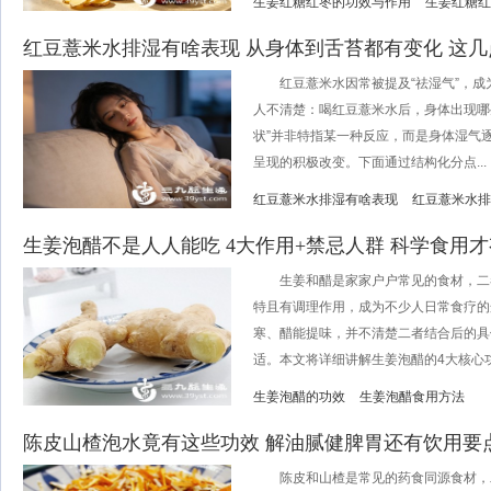
生姜红糖红枣的功效与作用
生姜红糖红
红豆薏米水排湿有啥表现 从身体到舌苔都有变化 这
红豆薏米水因常被提及“祛湿气”，成
人不清楚：喝红豆薏米水后，身体出现哪些
状”并非特指某一种反应，而是身体湿气
呈现的积极改变。下面通过结构化分点...
红豆薏米水排湿有啥表现
红豆薏米水排
生姜泡醋不是人人能吃 4大作用+禁忌人群 科学食用
生姜和醋是家家户户常见的食材，二
特且有调理作用，成为不少人日常食疗的
寒、醋能提味，并不清楚二者结合后的具
适。本文将详细讲解生姜泡醋的4大核心功效
生姜泡醋的功效
生姜泡醋食用方法
陈皮山楂泡水竟有这些功效 解油腻健脾胃还有饮用要
陈皮和山楂是常见的药食同源食材，