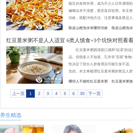
能互补发挥作用，成为不少人日常调理的
确喝法并不清楚，甚至盲目饮用。本文将
功效，搭配冲泡方法、注意事项及禁忌人群
陈皮山楂泡水有哪些功效
陈皮山楂泡水
红豆薏米粥不是人人适宜 6类人慎食+3个坑快对照看
红豆薏米粥因清甜口感和“祛湿”的说
品。但很多人不知道，它并非“百搭”食
性决定了部分人群食用后可能引发不适。
负担。本文将梳理红豆薏米粥的禁忌人群、食
哪些人不能吃红豆薏米粥
红豆薏米粥食
上一页
1
2
3
4
5
6
30
下一页
养生精选