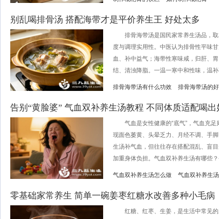
别乱喝排骨汤 搭配海带才是平价养生王 好处太多
排骨海带汤是国民家常养生汤品，取
度与调理实用性。中医认为排骨性平味甘
血、补中益气；海带性寒味咸，归肝、胃
结、清浊降脂。一温一寒中和性味，温补不
排骨海带汤有什么功效
排骨海带汤的好
告别“黄脸婆” 气血双补养生汤教程 不同体质适配喝出
气血是女性健康的“底气”，气血充足
现面色萎黄、头晕乏力、月经不调、手脚
生汤补气血，但往往存在搭配混乱、盲目
加重身体负担。气血双补养生汤有哪些？今天
气血双补养生汤怎么做
气血双补养生汤
零基础家常养生 简单一碗姜枣红糖水改善多种小毛病
红糖、红枣、生姜，是生活中常见的