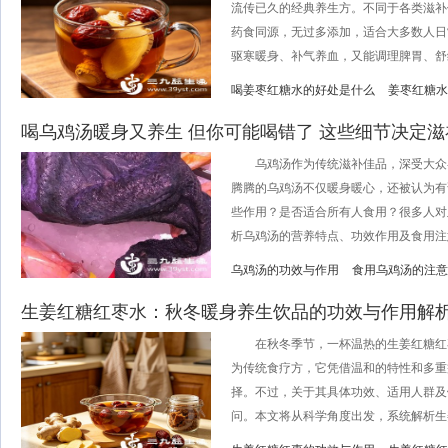
流传已久的经典养生方。不同于各类滋补
药食同源，无过多添加，适合大多数人日
驱寒暖身、补气养血，又能调理脾胃、舒缓
喝姜枣红糖水的好处是什么
姜枣红糖水
喝乌鸡汤暖身又养生 但你可能喝错了 这些细节决定滋
乌鸡汤作为传统滋补佳品，深受大众
腾腾的乌鸡汤不仅暖身暖心，还被认为有
些作用？是否适合所有人食用？很多人对
析乌鸡汤的营养特点、功效作用及食用注意
乌鸡汤的功效与作用
食用乌鸡汤的注意
生姜红糖红枣水：秋冬暖身养生饮品的功效与作用解
在秋冬季节，一杯温热的生姜红糖红
为传统食疗方，它凭借温和的特性和多重
择。不过，关于其具体功效、适用人群及
问。本文将从科学角度出发，系统解析生姜