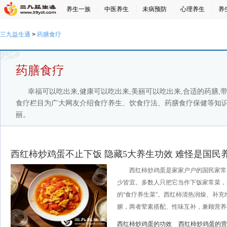
养生一族
中医养生
未病预防
心理养生
养
三九益生通
>
药膳食疗
药膳食疗
幸福可以吃出来,健康可以吃出来,美丽可以吃出来,合适的药膳
食疗栏目为广大网友介绍食疗养生、饮食疗法、药膳食疗保健等知
丽。
西红柿炒鸡蛋不止下饭 隐藏5大养生功效 难怪是国民
西红柿炒鸡蛋是家家户户的国民家常
少皆宜。多数人只把它当作下饭家常菜，
的“食疗养生菜”。西红柿清热润燥、补
腑，两者荤素搭配、性味互补，兼顾营养与
西红柿炒鸡蛋的功效
西红柿炒鸡蛋的营