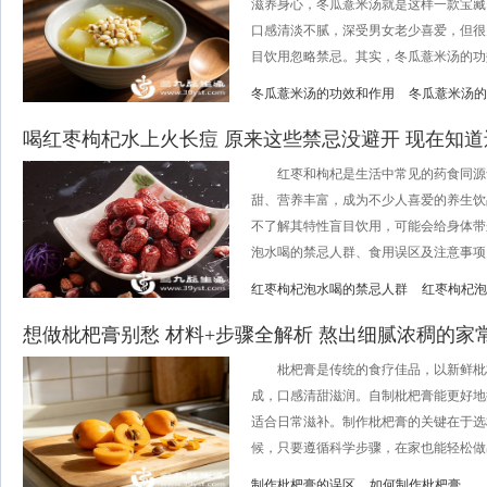
滋养身心，冬瓜薏米汤就是这样一款宝藏
口感清淡不腻，深受男女老少喜爱，但很
目饮用忽略禁忌。其实，冬瓜薏米汤的功效
冬瓜薏米汤的功效和作用
冬瓜薏米汤的
喝红枣枸杞水上火长痘 原来这些禁忌没避开 现在知道
红枣和枸杞是生活中常见的药食同源
甜、营养丰富，成为不少人喜爱的养生饮
不了解其特性盲目饮用，可能会给身体带
泡水喝的禁忌人群、食用误区及注意事项，
红枣枸杞泡水喝的禁忌人群
红枣枸杞泡
想做枇杷膏别愁 材料+步骤全解析 熬出细腻浓稠的家
枇杷膏是传统的食疗佳品，以新鲜枇
成，口感清甜滋润。自制枇杷膏能更好地
适合日常滋补。制作枇杷膏的关键在于选
候，只要遵循科学步骤，在家也能轻松做出
制作枇杷膏的误区
如何制作枇杷膏