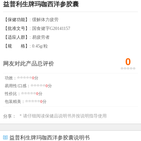
益普利生牌玛咖西洋参胶囊
【保健功能】:
缓解体力疲劳
【批准文号】:
国食健字G20141157
【适应人群】:
易疲劳者
【规
格】:
0.45g/粒
0
网友对此产品总评价
功效：
0
分
易用性/口感：
0
分
性价比：
0
分
包装精美：
0
分
* 请仔细阅读保健品说明书并按说明指导使用
分享：
益普利生牌玛咖西洋参胶囊说明书