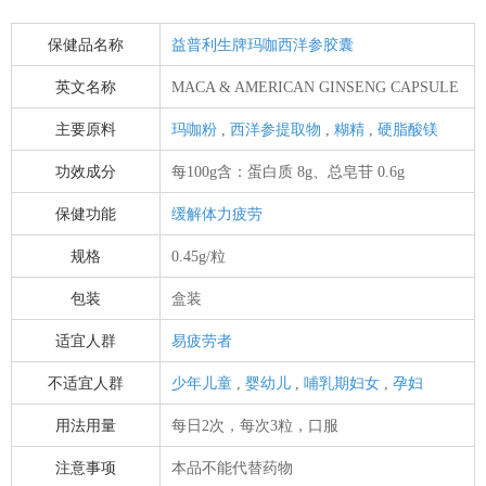
保健品名称
益普利生牌玛咖西洋参胶囊
英文名称
MACA & AMERICAN GINSENG CAPSULE
主要原料
玛咖粉
,
西洋参提取物
,
糊精
,
硬脂酸镁
功效成分
每100g含：蛋白质 8g、总皂苷 0.6g
保健功能
缓解体力疲劳
规格
0.45g/粒
包装
盒装
适宜人群
易疲劳者
不适宜人群
少年儿童
,
婴幼儿
,
哺乳期妇女
,
孕妇
用法用量
每日2次，每次3粒，口服
注意事项
本品不能代替药物