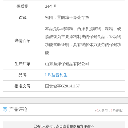
保质期
24个月
贮藏
密闭，置阴凉干燥处存放
本品是以玛咖粉、西洋参提取物、糊精、硬
脂酸镁为主要原料制成的保健食品，经动物
详情介绍
功能试验证明，具有缓解体力疲劳的保健功
能。
生产厂家
山东圣海保健品有限公司
品牌
I·F/益普利生
批准文号
国食健字G20141157
产品评论
（
0
人参与，
0
条评论）
已有
0
人参与，点击查看更多精彩评论>>