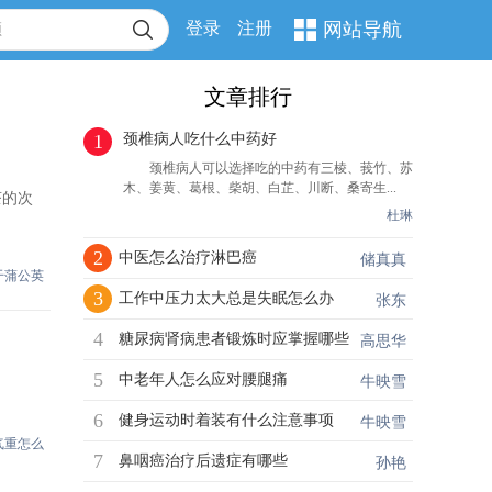
登录
注册
网站导航
文章排行
1
颈椎病人吃什么中药好
颈椎病人可以选择吃的中药有三棱、莪竹、苏
木、姜黄、葛根、柴胡、白芷、川断、桑寄生...
茶的次
杜琳
2
中医怎么治疗淋巴癌
储真真
干蒲公英
3
工作中压力太大总是失眠怎么办
张东
4
糖尿病肾病患者锻炼时应掌握哪些
高思华
5
中老年人怎么应对腰腿痛
牛映雪
6
健身运动时着装有什么注意事项
牛映雪
气重怎么
7
鼻咽癌治疗后遗症有哪些
孙艳