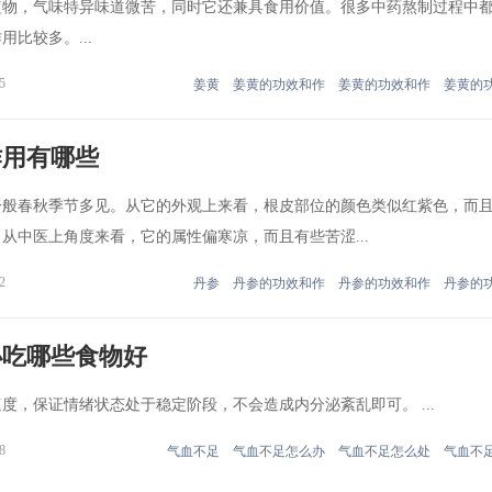
植物，气味特异味道微苦，同时它还兼具食用价值。很多中药熬制过程中
比较多。...
5
姜黄
姜黄的功效和作
姜黄的功效和作
姜黄的
作用有哪些
一般春秋季节多见。从它的外观上来看，根皮部位的颜色类似红紫色，而
从中医上角度来看，它的属性偏寒凉，而且有些苦涩...
2
丹参
丹参的功效和作
丹参的功效和作
丹参的
办吃哪些食物好
度，保证情绪状态处于稳定阶段，不会造成内分泌紊乱即可。 ...
8
气血不足
气血不足怎么办
气血不足怎么处
气血不