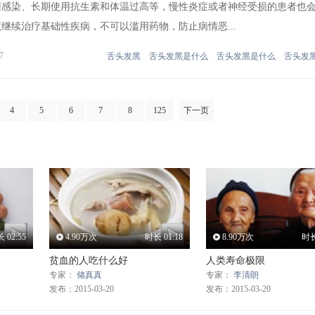
菌感染、长期使用抗生素和体温过高等，慢性炎症或者神经受损的患者也
继续治疗基础性疾病，不可以滥用药物，防止病情恶...
7
舌头发黑
舌头发黑是什么
舌头发黑是什么
舌头发
4
5
6
7
8
125
下一页
长
02:55
4.90万次
时长
01:18
8.90万次
时
贫血的人吃什么好
人类寿命极限
专家：
储真真
专家：
李清朗
发布：2015-03-20
发布：2015-03-20