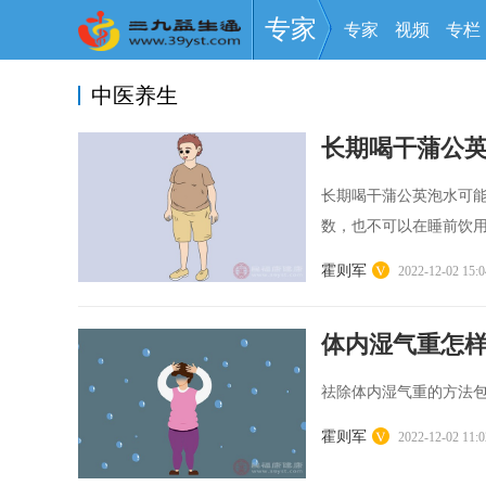
专家
专家
视频
专栏
中医养生
长期喝干蒲公
长期喝干蒲公英泡水可
数，也不可以在睡前饮用
霍则军
2022-12-02 15:0
体内湿气重怎
祛除体内湿气重的方法包
霍则军
2022-12-02 11:0