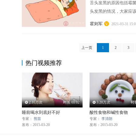
舌头发黑的原因包括霉
头发黑的情况，大家应该
霍则军
2021-03-31 15:0
上一页
1
2
3
热门视频推荐
2.10万次
时长
01:02
3.20万次
时
睡前喝水到底好不好
酸性食物和碱性食物
专家：
熊苗
专家：
李清朗
发布：2015-03-20
发布：2015-03-20