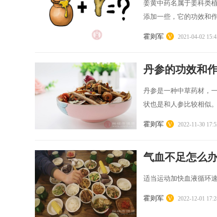
姜黄中药名属于姜科类
添加一些，它的功效和作用
霍则军
2021-04-02 15:4
丹参的功效和
丹参是一种中草药材，
状也是和人参比较相似。
霍则军
2022-11-30 17:5
气血不足怎么
适当运动加快血液循环速
霍则军
2022-12-01 17:2