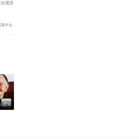
会出现舌
黑是什么
长
02:30