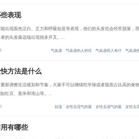
哪些表现
可能出现面色泛白、乏力和呼吸短促等表现，他们的头发也会经常脱落，
者的头发最远端出现很多开叉。...
8
气血虚
气血虚的人的症
气血虚的人有什
气血虚
最快方法是什么
是重新调整生活规划和节奏，大家不可以继续吃辛辣或者脂质占比高的食
如红豆、薏米和淮山等。...
6
祛湿
女性去湿气的最
女性去湿气的最
女性去
作用有哪些