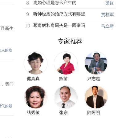
8
离婚心理是怎么产生的
梁红
9
听神经瘤的治疗方式有哪些
贾桂军
10
颈肩病和肩周炎是一回事吗
马立新
而且新生
专家推荐
的人的症
储真真
熊苗
尹志超
物，我们
湿气的最
绪秀敏
张东
陆阿明