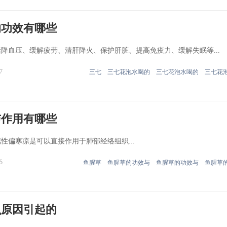
的功效有哪些
降血压、缓解疲劳、清肝降火、保护肝脏、提高免疫力、缓解失眠等...
7
三七
三七花泡水喝的
三七花泡水喝的
三七花
与作用有哪些
性偏寒凉是可以直接作用于肺部经络组织...
5
鱼腥草
鱼腥草的功效与
鱼腥草的功效与
鱼腥草
么原因引起的