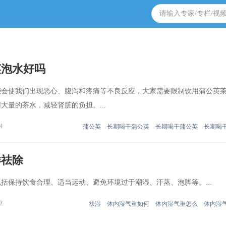
英泡水好吗
能会使我们出现恶心、腹泻和疼痛等不良反应，大家需要限制饮用蒲公英
大量的茶水，减轻肾脏的负担。...
4
蒲公英
长期喝干蒲公英
长期喝干蒲公英
长期喝
样祛除
括保持饮食合理、适当运动、避免环境过于潮湿、汗蒸、泡脚等。...
2
祛湿
体内湿气重如何
体内湿气重怎么
体内湿