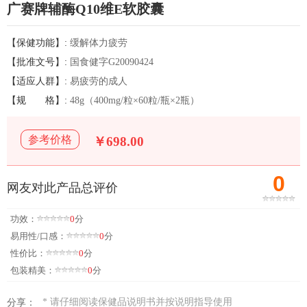
广赛牌辅酶Q10维E软胶囊
【保健功能】:
缓解体力疲劳
【批准文号】:
国食健字G20090424
【适应人群】:
易疲劳的成人
【规
格】:
48g（400mg/粒×60粒/瓶×2瓶）
参考价格
￥698.00
0
网友对此产品总评价
功效：
0
分
易用性/口感：
0
分
性价比：
0
分
包装精美：
0
分
* 请仔细阅读保健品说明书并按说明指导使用
分享：