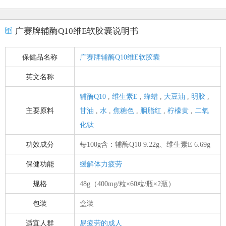
广赛牌辅酶Q10维E软胶囊说明书
保健品名称
广赛牌辅酶Q10维E软胶囊
英文名称
辅酶Q10
,
维生素E
,
蜂蜡
,
大豆油
,
明胶
,
主要原料
甘油
,
水
,
焦糖色
,
胭脂红
,
柠檬黄
,
二氧
化钛
功效成分
每100g含：辅酶Q10 9.22g、维生素E 6.69g
保健功能
缓解体力疲劳
规格
48g（400mg/粒×60粒/瓶×2瓶）
包装
盒装
适宜人群
易疲劳的成人