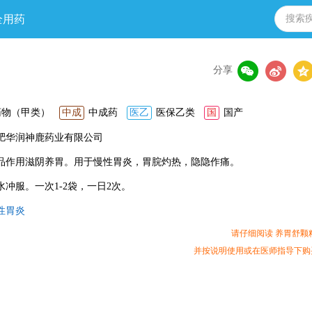
全用药
分享
药物（甲类）
中成
中成药
医乙
医保乙类
国
国产
肥华润神鹿药业有限公司
品作用滋阴养胃。用于慢性胃炎，胃脘灼热，隐隐作痛。
水冲服。一次1-2袋，一日2次。
性胃炎
请仔细阅读 养胃舒颗
并按说明使用或在医师指导下购