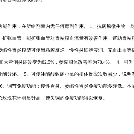
能作用，在所给剂量内无任何毒副作用。 1、抗病原微生物：
2、扩张血管：能扩张血管对胃粘膜血流量有改善作用，帮助胃粘
性萎缩性胃炎模型可使胃粘膜糜烂，慢性炎细胞浸润、充血出血等
大弯侧炎症改变为82.5%，萎缩腺体改善率为78.4%。 4、可
化酶分泌。 5、可使冰醋酸致痛小鼠的扭体反应次数减少，说明
 6、调节免疫功能：慢性胃炎、萎缩性胃炎免疫功能多降低。本
总玫瑰花环明显升高，使失调的免疫功能得以恢复。