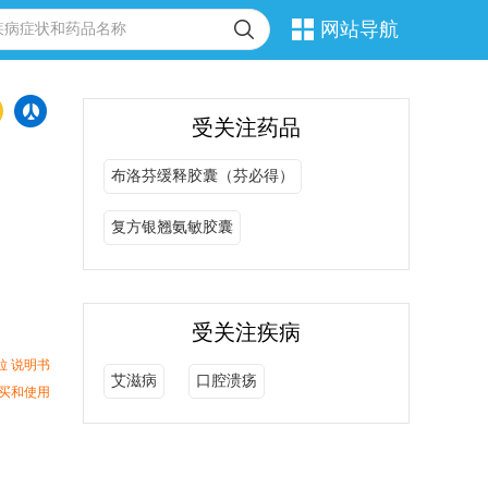
网站导航
受关注药品
布洛芬缓释胶囊（芬必得）
复方银翘氨敏胶囊
受关注疾病
粒 说明书
艾滋病
口腔溃疡
买和使用