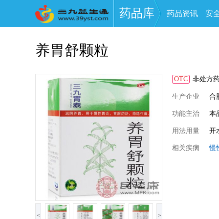
药品库
药品资讯
安
养胃舒颗粒
OTC
非处方
生产企业
合
功能主治
本
用法用量
开
相关疾病
慢
<
>