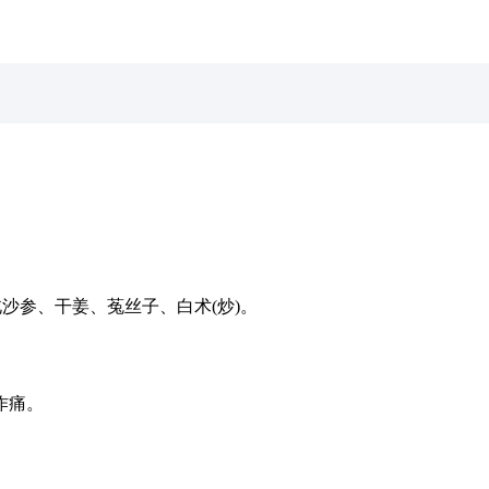
沙参、干姜、菟丝子、白术(炒)。
作痛。