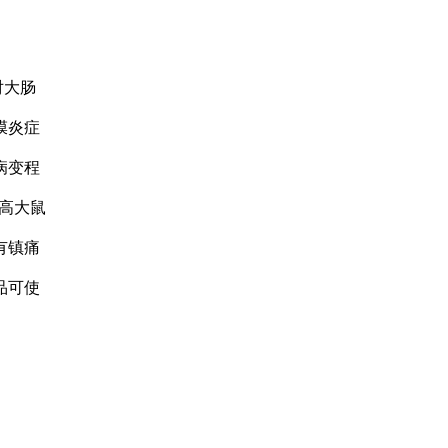
对大肠
膜炎症
病变程
升高大鼠
有镇痛
品可使