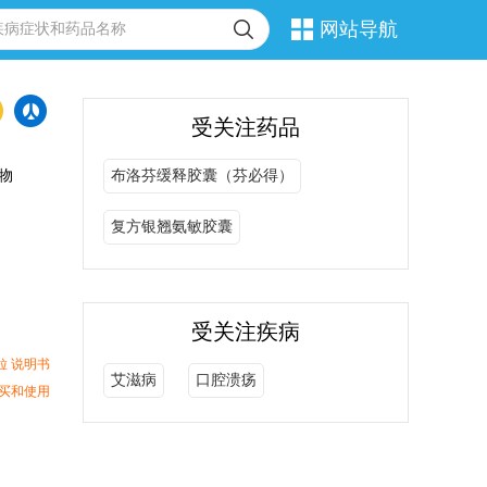
网站导航
受关注药品
物
布洛芬缓释胶囊（芬必得）
复方银翘氨敏胶囊
受关注疾病
粒 说明书
艾滋病
口腔溃疡
买和使用