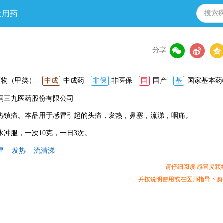
全用药
分享
药物（甲类）
中成
中成药
非保
非医保
国
国产
基
国家基本药
润三九医药股份有限公司
热镇痛。本品用于感冒引起的头痛，发热，鼻塞，流涕，咽痛。
水冲服，一次10克，一日3次。
冒
发热
流清涕
请仔细阅读 感冒灵颗
并按说明使用或在医师指导下购