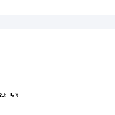
流涕，咽痛。