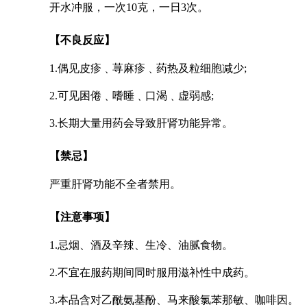
开水冲服，一次10克，一日3次。
【不良反应】
1.偶见皮疹﹑荨麻疹﹑药热及粒细胞减少;
2.可见困倦﹑嗜睡﹑口渴﹑虚弱感;
3.长期大量用药会导致肝肾功能异常。
【禁忌】
严重肝肾功能不全者禁用。
【注意事项】
1.忌烟、酒及辛辣、生冷、油腻食物。
2.不宜在服药期间同时服用滋补性中成药。
3.本品含对乙酰氨基酚、马来酸氯苯那敏、咖啡因。