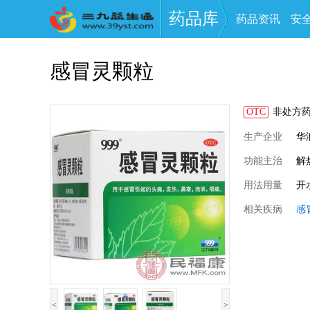
药品库
药品资讯
安
感冒灵颗粒
OTC
非处方
生产企业
华
功能主治
解
用法用量
开
相关疾病
感
<
>