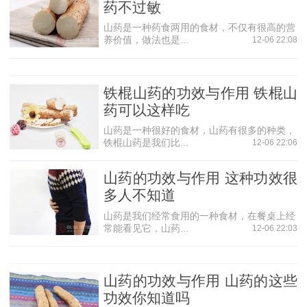
药不过敏
延年益寿的功效。
山药是一种药食两用的食材，不仅有很高的营
抗肝昏迷作用
养价值，做法也是...
12-06 22:08
近年研究发现山药具有镇静作用，可来抗肝昏迷。
预防前列腺增生作用
铁棍山药的功效与作用 铁棍山
据美国《健康》杂志报道，这种特殊的黏性成分，对中
药可以这样吃
老年男性易患的前列腺增生或前列腺增生(容易导致排尿不畅)
山药是一种很好的食材，山药有很多的种类，
能起到预防和治疗作用。而且山药中的黏性成分是由黏蛋白
铁棍山药是我们比...
12-06 22:06
这种糖分和蛋白质的复合体构成的。黏蛋白具有激活雄性激
素的作用，因此，山药是患有前列腺增生男士的美食佳选。
山药的功效与作用 这种功效很
多人不知道
增强免疫功能的作用
山药是我们经常食用的一种食材，在餐桌上经
山药中的有效成分对免疫功能有着促进的作用，科学研
常能看见它，山药...
12-06 22:03
究表明，食用适量的山药可以增强免疫力。
促进胃肠蠕动作用
山药的功效与作用 山药的这些
山药具有刺激小肠运动、促进肠道内容物排空作用。
功效你知道吗