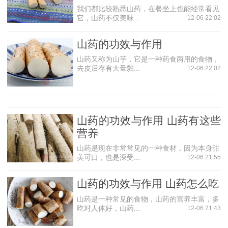
清热解毒作用
我们都比较熟悉山药，在餐坐上也能经常看见
它，山药不仅美味...
12-06 22:02
《重庆堂随笔》中记载，山药清络中风火湿热，解温疫
秽恶浊邪，息肝胆浮越风阳，治痉厥癫痫诸症。现代医学研
山药的功效与作用
究也表明，山药有着清热解毒的作用。
山药又称为山芋，它是一种药食两用的食物，
其他作用
去皮后存有大量黏...
12-06 22:02
(1)山药能够调节机体对非特异刺激反应性作用。
(2)山药所含营养成分和粘液质、淀粉酶有关，有滋补作
用，能助消化。止泻。祛痰。
山药的功效与作用 山药有这些
(3)山药可以治外感发热咳嗽，肠炎，菌痢，麻疹，腮腺
营养
炎，败血症，疮疖肿毒，阑尾炎，外伤感染，小儿痱毒。
山药是现在非常常见的一种食材，因为本身甜
美可口，也是深受...
12-06 21:55
山药的功效
薯蓣皂苷
山药的功效与作用 山药怎么吃
这是一种山药含有的特殊物质，它有助于促进体内各种
山药是一种常见的食物，山药的营养丰富，多
荷尔蒙的生成，所以被称为“荷尔蒙之母”。所以人们经常食用
吃对人体好，山药...
12-06 21:43
山药可以促进新陈代谢，减缓肌肤衰老，从而达到延年益