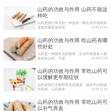
寿，身心健康的目的。
山药的功效与作用 山药不能这
粘液蛋白
样吃
这是山药中含有特殊的蛋白混合物，他可以有效抑制体
山药是我们常见的一种蔬菜一般在菜市场或者
内脂肪的堆积，从而降低血脂，血压。让血管远离堵塞，保
是超市都是有的卖...
12-06 21:42
持年轻态，以及预防各类心血管疾病以及肥胖症的发生。
山药的功效与作用 吃山药有哪
淀粉酶
些好处
山药中含有大量的淀粉酶，所以糖尿病患者应该尽量少
山药是一种很常见的食材，生活中有很多人都
吃，但是这种物质可以帮助改善肠胃功能，让人们食欲大
喜欢吃山药。可是...
12-06 21:38
增，改善腹泻问题。适当食用对调理脾胃也有一定的功效。
山药的功效与作用 常吃山药可
维生素以及微量元素
以缓解更年期症状
元代中医认为，山药有“治皮肤干燥以此物润之”的功效。
山药是我们大家所常见的蔬菜，他亦可以制成
其山药中含有的维生素以及其他微量元素对身体肌肤，毛发
中药材。山药家常...
12-06 21:34
都有一定的帮助。所以皮肤干燥者不妨用山药来调理皮肤，
从而达到美容养颜的功效。
山药的功效与作用 常吃山药可
以补气养血