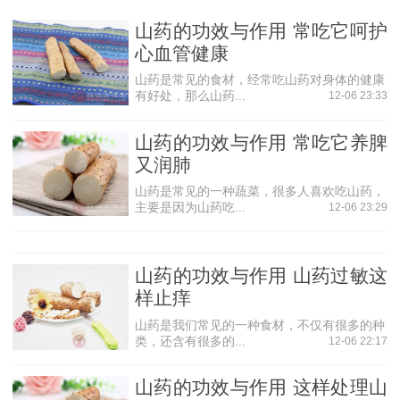
吸收功能，是一味平补脾胃的药食两用之品。不论脾阳亏或
胃阴虚，皆可食用。临床上常用治脾胃虚弱、食少体倦、泄
山药的功效与作用 常吃它呵护
泻等病症。
心血管健康
滋肾益精作用
山药是常见的食材，经常吃山药对身体的健康
有好处，那么山药...
12-06 23:33
山药含有多种营养素，有强健机体，滋肾益精的作用。
大凡肾亏遗精，妇女白带多、小便频数等症，皆可服之。
山药的功效与作用 常吃它养脾
又润肺
益肺止咳作用
山药是常见的一种蔬菜，很多人喜欢吃山药，
山药含有皂甙、黏液质，有润滑，滋润的作用，故可益
主要是因为山药吃...
12-06 23:29
肺气，养肺阴，治疗肺虚痰嗽久咳之症。
降低血糖作用
山药的功效与作用 山药过敏这
山药含有粘液蛋白，有降低血糖的作用，可用于治疗糖
样止痒
尿病，是糖尿病人的食疗佳品。
山药是我们常见的一种食材，不仅有很多的种
延年益寿作用
类，还含有很多的...
12-06 22:17
山药含有大量的黏液蛋白、维生素及微量元素，能有效
山药的功效与作用 这样处理山
阻止血脂在血管壁的沉淀，预防心血疾病，取得益志安神、