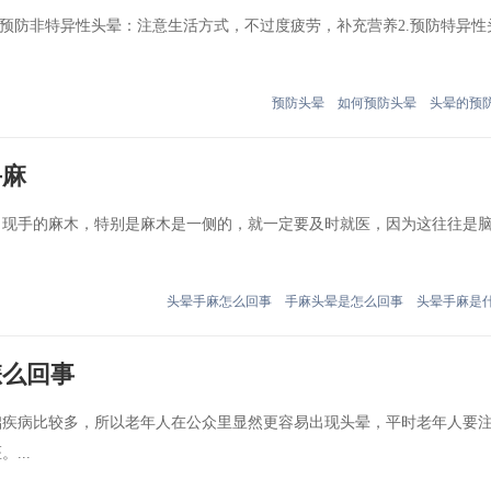
预防非特异性头晕：注意生活方式，不过度疲劳，补充营养2.预防特异性
预防头晕
如何预防头晕
头晕的预
手麻
手的麻木，特别是麻木是一侧的，就一定要及时就医，因为这往往是
头晕手麻怎么回事
手麻头晕是怎么回事
头晕手麻是
怎么回事
病比较多，所以老年人在公众里显然更容易出现头晕，平时老年人要
...