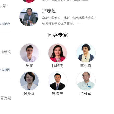
头晕：
尹志超
著名中医专家，北京中健惠泽重大疾病
研究分析中心医学首席。……
防与治疗
同类专家
脑血管病
吴霞
阮祥燕
李小霞
什么原因
段爱红
宋海庆
贾桂军
注意定期