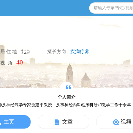
居 住 地
北京
擅长方向
疾病疗养
40
视  频
个人简介
师从神经病学专家贾建平教授，从事神经内科临床科研和教学工作十余年
主页
文章
视频