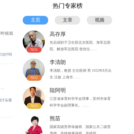
热门专家榜
主页
文章
视频
这时候就
高存厚
先后就职于卫生部北京医院、海军总医
院、解放军总医院 曾担任……
NO1
术治疗吗
李清朗
李清朗，教授 主任医师 男 1932年8月出
生 汉族 上海市……
NO2
..
陆阿明
江苏省体育科学学会理事，苏州市体育
虚汗头晕
科学学会副理事长。……
NO3
熊苗
国家高级营养保健师、国家公共二级营
养师、高级健康讲师、高级营……