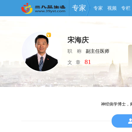
专家
专家
视频
专栏
宋海庆
职    称
副主任医师
81
文   章
神经病学博士，