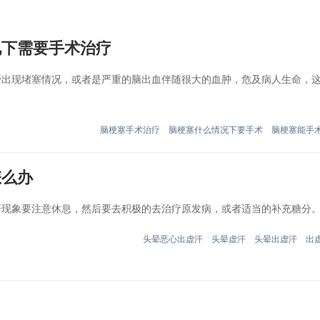
况下需要手术治疗
现堵塞情况，或者是严重的脑出血伴随很大的血肿，危及病人生命，
脑梗塞手术治疗
脑梗塞什么情况下要手术
脑梗塞能手
怎么办
象要注意休息，然后要去积极的去治疗原发病，或者适当的补充糖分。.
头晕恶心出虚汗
头晕虚汗
头晕出虚汗
出