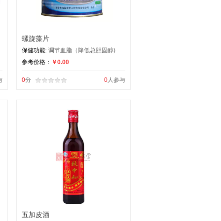
螺旋藻片
保健功能:
调节血脂（降低总胆固醇)
参考价格：
￥0.00
与
0
分
0
人参与
五加皮酒