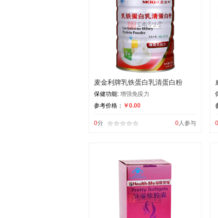
麦金利牌乳铁蛋白乳清蛋白粉
保健功能:
增强免疫力
参考价格：
￥0.00
0
分
0
人参与