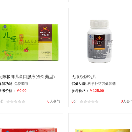
无限极牌儿童口服液(金针菇型)
无限极牌钙片
保健功能:
免疫调节
保健功能:
科学补钙强健骨骼
参考价格：
￥0.00
参考价格：
￥125.00
0
分
0
人参与
0
分
0
人参