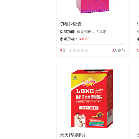
贝蒂软胶囊
保健功能:
祛黄褐斑，抗衰老。
参考价格：
￥0.00
0
分
0
人参与
天天钙咀嚼片