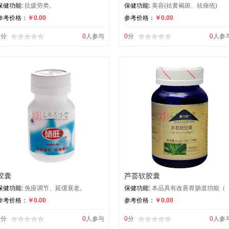
保健功能:
抗疲劳类。
保健功能:
美容(祛黄褐斑、祛痤疮)
参考价格：
￥0.00
参考价格：
￥0.00
0
分
0
人参与
0
分
0
人参
胶囊
芦荟软胶囊
保健功能:
免疫调节、延缓衰老。
保健功能:
本品具有改善胃肠道功能（
参考价格：
￥0.00
参考价格：
￥0.00
0
分
0
人参与
0
分
0
人参