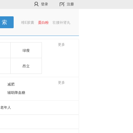
登录
注册
维E胶囊
蛋白粉
壮腰补肾丸
更多
绿瘦
昂立
堂
更多
减肥
辅助降血糖
对化学肝损伤有辅助保护
老年人
辅助降血压
通便
营养素补充剂