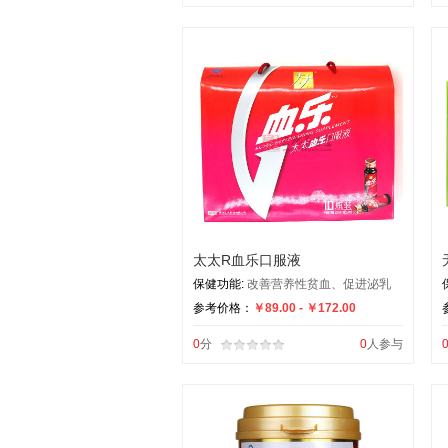
太太R血乐口服液
保健功能:
改善营养性贫血、促进泌乳
参考价格：
￥89.00 - ￥172.00
0
分
0
人参与