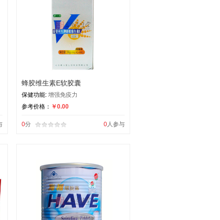
蜂胶维生素E软胶囊
保健功能:
增强免疫力
参考价格：
￥0.00
与
0
分
0
人参与