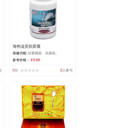
海狗溢芙软胶囊
保健功能:
祛黄褐斑、祛痤疮。
参考价格：
￥0.00
与
0
分
0
人参与