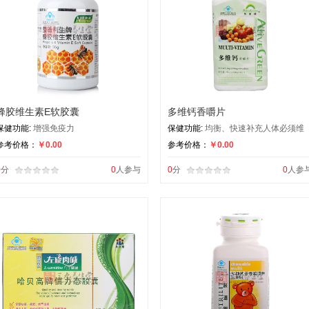
蜂胶维生素E软胶囊
多维钙香嚼片
保健功能:
增强免疫力
保健功能:
均衡、快速补充人体必须维
参考价格：
￥0.00
参考价格：
￥0.00
0
分
0
人参与
0
分
0
人参