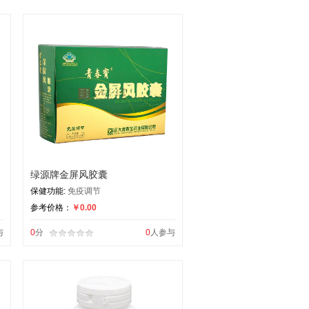
绿源牌金屏风胶囊
保健功能:
免疫调节
参考价格：
￥0.00
与
0
分
0
人参与