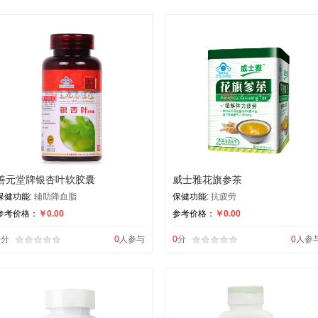
善元堂牌银杏叶软胶囊
威士雅花旗参茶
保健功能:
辅助降血脂
保健功能:
抗疲劳
参考价格：
￥0.00
参考价格：
￥0.00
0
分
0
人参与
0
分
0
人参