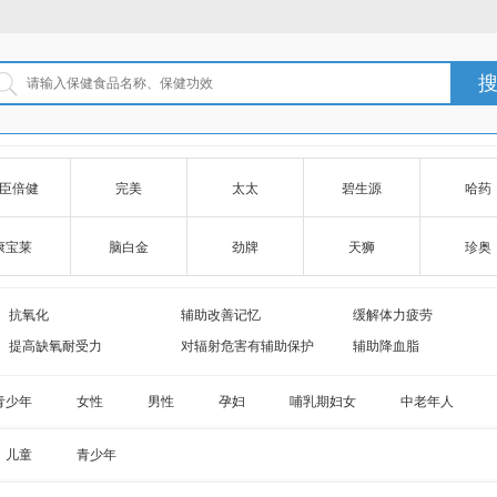
臣倍健
完美
太太
碧生源
哈药
康宝莱
脑白金
劲牌
天狮
珍奥
无限极
养生堂
禾博士
惠氏
同仁
抗氧化
辅助改善记忆
缓解体力疲劳
提高缺氧耐受力
对辐射危害有辅助保护
辅助降血脂
改善营养性贫血
对化学性肝损伤有辅助保护
改善皮肤水分
青少年
女性
男性
孕妇
哺乳期妇女
中老年人
缓解视疲劳
促进排铅
清咽
对胃黏膜损伤有辅助保护
调节肠道菌群
促进消化
儿童
青少年
祛黄褐斑
改善皮肤水份
改善皮肤油份