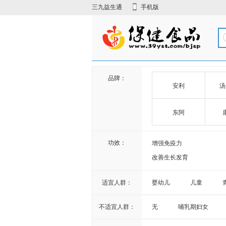
三九益生通
手机版
品牌：
安利
汤
东阿
瑞年
功效：
增强免疫力
改善生长发育
改善睡眠
适宜人群：
婴幼儿
儿童
促进泌乳
增加骨密度
不适宜人群：
无
哺乳期妇女
祛痤疮