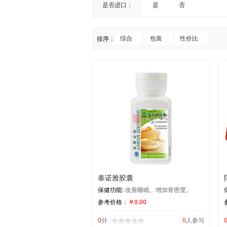
补充维生素C
是否进口：
是
否
补充铁
补充维生素B族
综合
包装
性价比
排序：
泰诺雅胶囊
保健功能:
改善睡眠、增加骨密度。
参考价格：
￥0.00
0
分
0
人参与