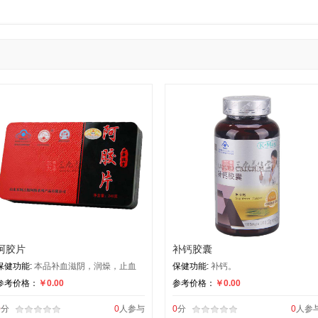
补充维生素D
补充维生素E
补充钙
补充镁
补充硒
补充叶酸
补充多种维生素及矿物质
其他保健功能
阿胶片
补钙胶囊
保健功能:
本品补血滋阴，润燥，止血
保健功能:
补钙。
参考价格：
￥0.00
参考价格：
￥0.00
0
分
0
人参与
0
分
0
人参