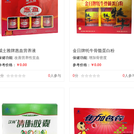
威士雅牌惠血营养液
金日牌牦牛骨髓蛋白粉
保健功能:
改善营养性贫血
保健功能:
增加骨密度
参考价格：
￥0.00
参考价格：
￥0.00
0
分
0
人参与
0
分
0
人参