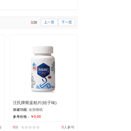
补充锌
补充β-胡萝卜素
上一页
下一页
3
/20
汪氏牌斯蓝柏片(桔子味)
保健功能:
改善睡眠
参考价格：
￥0.00
与
0
分
0
人参与