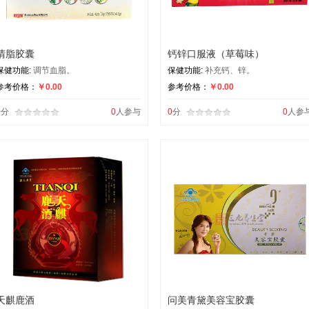
清脂胶囊
钙锌口服液（草莓味）
保健功能:
调节血脂。
保健功能:
补充钙、锌。
参考价格：
￥0.00
参考价格：
￥0.00
0
分
0
人参与
0
分
0
人参
天麒鹿酒
问美青黛美容宝胶囊