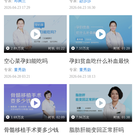
专家:
邓腾兰
专家:
赵莎莎
2026-04-23 17:29
2026-04-23 16:30
2.89
万次
时长
01:22
7.33
万次
时长
01:20
空心菜孕妇能吃吗
孕妇贫血吃什么补血最快
专家:
董秀勋
专家:
董秀勋
2026-04-28 03:21
2026-04-23 18:13
1.69
万次
时长
02:09
7.96
万次
时长
01:38
骨髓移植手术要多少钱
脂肪肝能变回正常肝吗