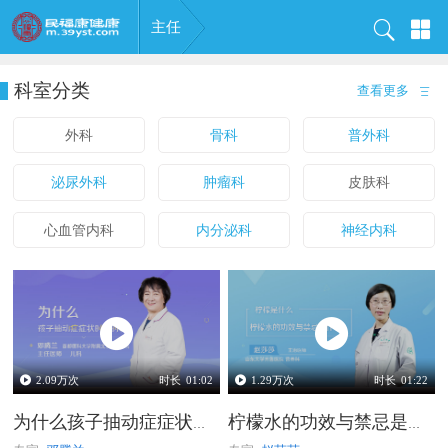
主任
科室分类
查看更多
外科
骨科
普外科
泌尿外科
肿瘤科
皮肤科
心血管内科
内分泌科
神经内科
2.09
万次
时长
01:02
1.29
万次
时长
01:22
为什么孩子抽动症症状时重时轻
柠檬水的功效与禁忌是什么