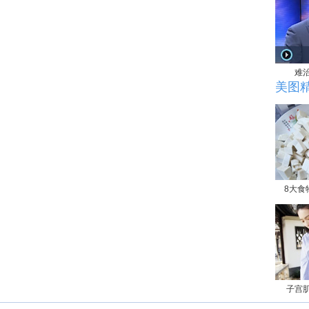
难
美图
8大食
子宫