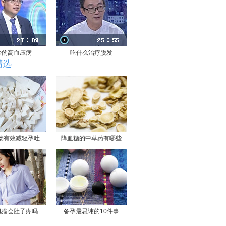
治的高血压病
吃什么治疗脱发
精选
物有效减轻孕吐
降血糖的中草药有哪些
肌瘤会肚子疼吗
备孕最忌讳的10件事