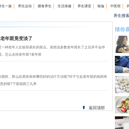
养生一族
养生运动
膳食养生
生活保健
养生课堂
瑜伽
中医馆
养生搜
猜你
做老年斑竟变淡了
一种老年人比较容易长的斑点。虽然说多数老年斑长了之后并不会伴
观。怎么去掉老年斑?老年斑
来困扰，那么此类疾病有哪些好的治疗方法呢?对于引起老年斑的病因有
意的呢?下面就跟三九养
返回顶部