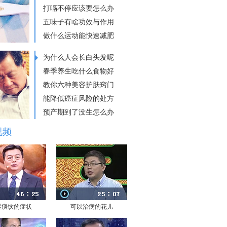
打嗝不停应该要怎么办
五味子有啥功效与作用
做什么运动能快速减肥
为什么人会长白头发呢
春季养生吃什么食物好
教你六种美容护肤窍门
能降低癌症风险的处方
预产期到了没生怎么办
视频
湿痰饮的症状
可以治病的花儿