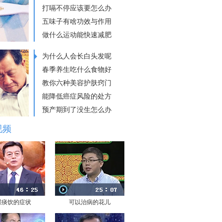
打嗝不停应该要怎么办
五味子有啥功效与作用
做什么运动能快速减肥
为什么人会长白头发呢
春季养生吃什么食物好
教你六种美容护肤窍门
能降低癌症风险的处方
预产期到了没生怎么办
视频
湿痰饮的症状
可以治病的花儿