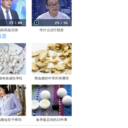
治的高血压病
吃什么治疗脱发
精选
物有效减轻孕吐
降血糖的中草药有哪些
肌瘤会肚子疼吗
备孕最忌讳的10件事