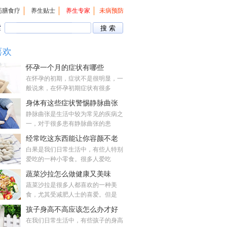
药膳食疗
养生贴士
养生专家
未病预防
索
喜欢
怀孕一个月的症状有哪些
在怀孕的初期，症状不是很明显，一
般说来，在怀孕初期症状有很多
身体有这些症状警惕静脉曲张
静脉曲张是生活中较为常见的疾病之
一，对于很多患有静脉曲张的患
经常吃这东西能让你容颜不老
白果是我们日常生活中，有些人特别
爱吃的一种小零食。很多人爱吃
蔬菜沙拉怎么做健康又美味
蔬菜沙拉是很多人都喜欢的一种美
食，尤其受减肥人士的喜爱。但是
孩子身高不高应该怎么办才好
在我们日常生活中，有些孩子的身高