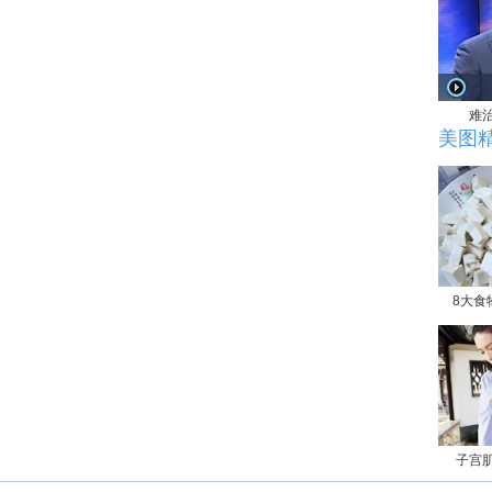
难
美图
8大食
子宫