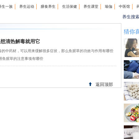
养生一族
养生运动
膳食养生
生活保健
养生课堂
瑜伽
中医馆
养生搜
猜你
 想清热解毒就用它
的中药材，可以用来缓解很多症状，那么鱼腥草的功效与作用有哪些
用鱼腥草的注意事项有哪些
返回顶部