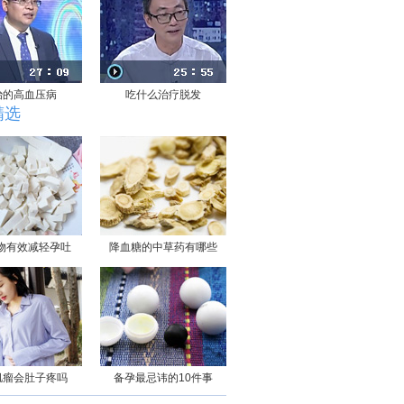
治的高血压病
吃什么治疗脱发
精选
物有效减轻孕吐
降血糖的中草药有哪些
肌瘤会肚子疼吗
备孕最忌讳的10件事