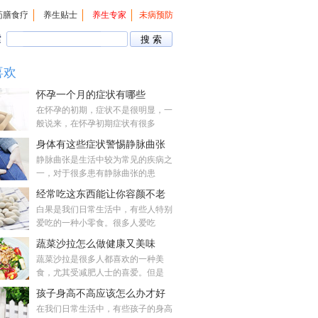
药膳食疗
养生贴士
养生专家
未病预防
索
喜欢
怀孕一个月的症状有哪些
在怀孕的初期，症状不是很明显，一
般说来，在怀孕初期症状有很多
身体有这些症状警惕静脉曲张
静脉曲张是生活中较为常见的疾病之
一，对于很多患有静脉曲张的患
经常吃这东西能让你容颜不老
白果是我们日常生活中，有些人特别
爱吃的一种小零食。很多人爱吃
蔬菜沙拉怎么做健康又美味
蔬菜沙拉是很多人都喜欢的一种美
食，尤其受减肥人士的喜爱。但是
孩子身高不高应该怎么办才好
在我们日常生活中，有些孩子的身高