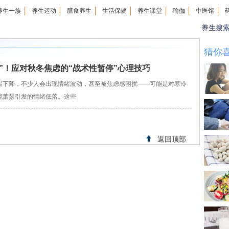
养生一族
养生运动
膳食养生
生活保健
养生课堂
瑜伽
中医馆
养生搜
猜你
”！应对秋冬焦虑的“战术性暂停”心理技巧
下降，不少人会出现情绪波动，甚至被焦虑感困扰——可能是对寒冷
境萧瑟引发的情绪低落。这些
返回顶部