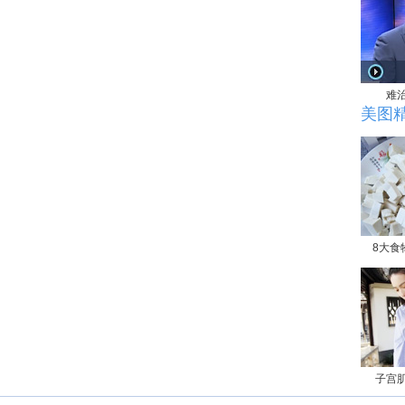
难
美图
8大食
子宫