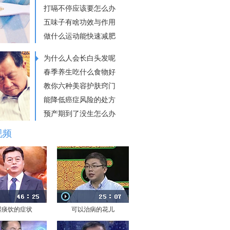
打嗝不停应该要怎么办
五味子有啥功效与作用
做什么运动能快速减肥
为什么人会长白头发呢
春季养生吃什么食物好
教你六种美容护肤窍门
能降低癌症风险的处方
预产期到了没生怎么办
视频
湿痰饮的症状
可以治病的花儿