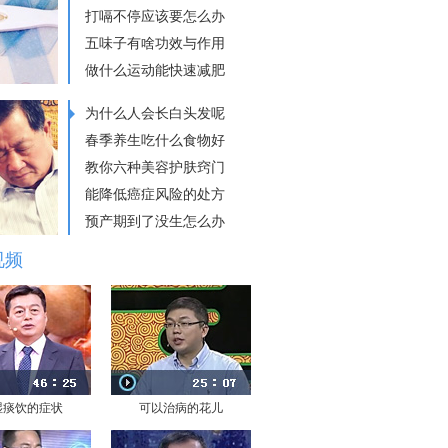
打嗝不停应该要怎么办
五味子有啥功效与作用
做什么运动能快速减肥
为什么人会长白头发呢
春季养生吃什么食物好
教你六种美容护肤窍门
能降低癌症风险的处方
预产期到了没生怎么办
视频
湿痰饮的症状
可以治病的花儿