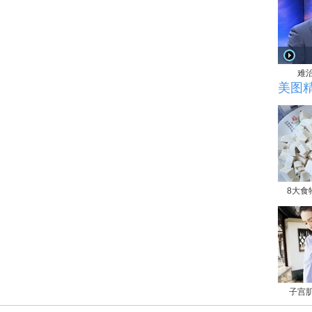
难
美图
8大食
子宫