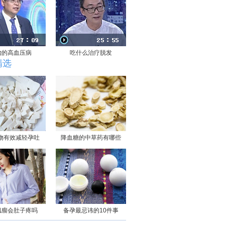
治的高血压病
吃什么治疗脱发
精选
物有效减轻孕吐
降血糖的中草药有哪些
肌瘤会肚子疼吗
备孕最忌讳的10件事