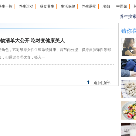
养生一族
养生运动
膳食养生
生活保健
养生课堂
瑜伽
中医馆
养生搜
猜你
食物清单大公开 吃对变健康美人
角色，它对维持女性生殖系统健康、调节内分泌、保持皮肤弹性等都
素，但通过合理饮食，摄入一
返回顶部