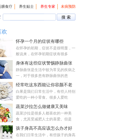
药膳食疗
养生贴士
养生专家
未病预防
索
喜欢
怀孕一个月的症状有哪些
在怀孕的初期，症状不是很明显，一
般说来，在怀孕初期症状有很多
身体有这些症状警惕静脉曲张
静脉曲张是生活中较为常见的疾病之
一，对于很多患有静脉曲张的患
经常吃这东西能让你容颜不老
白果是我们日常生活中，有些人特别
爱吃的一种小零食。很多人爱吃
蔬菜沙拉怎么做健康又美味
蔬菜沙拉是很多人都喜欢的一种美
食，尤其受减肥人士的喜爱。但是
孩子身高不高应该怎么办才好
在我们日常生活中，有些孩子的身高