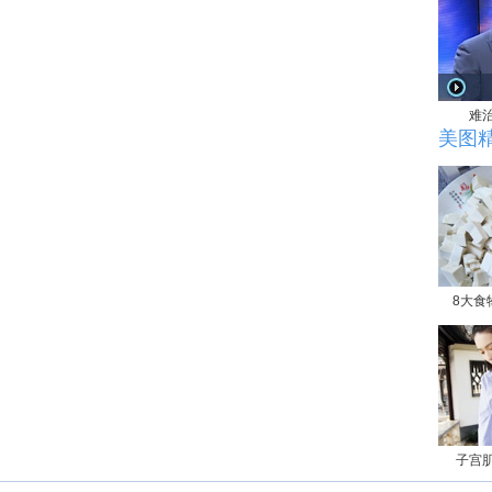
难
美图
8大食
子宫