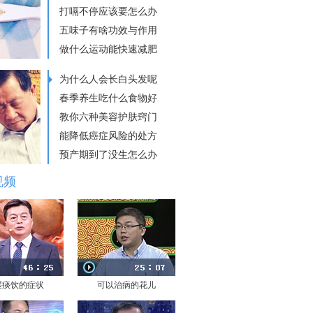
打嗝不停应该要怎么办
五味子有啥功效与作用
做什么运动能快速减肥
为什么人会长白头发呢
春季养生吃什么食物好
教你六种美容护肤窍门
能降低癌症风险的处方
预产期到了没生怎么办
视频
湿痰饮的症状
可以治病的花儿