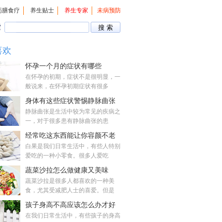
药膳食疗
养生贴士
养生专家
未病预防
索
喜欢
怀孕一个月的症状有哪些
在怀孕的初期，症状不是很明显，一
般说来，在怀孕初期症状有很多
身体有这些症状警惕静脉曲张
静脉曲张是生活中较为常见的疾病之
一，对于很多患有静脉曲张的患
经常吃这东西能让你容颜不老
白果是我们日常生活中，有些人特别
爱吃的一种小零食。很多人爱吃
蔬菜沙拉怎么做健康又美味
蔬菜沙拉是很多人都喜欢的一种美
食，尤其受减肥人士的喜爱。但是
孩子身高不高应该怎么办才好
在我们日常生活中，有些孩子的身高