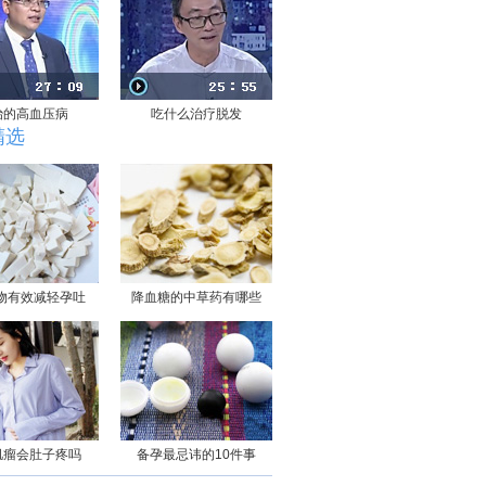
治的高血压病
吃什么治疗脱发
精选
物有效减轻孕吐
降血糖的中草药有哪些
肌瘤会肚子疼吗
备孕最忌讳的10件事