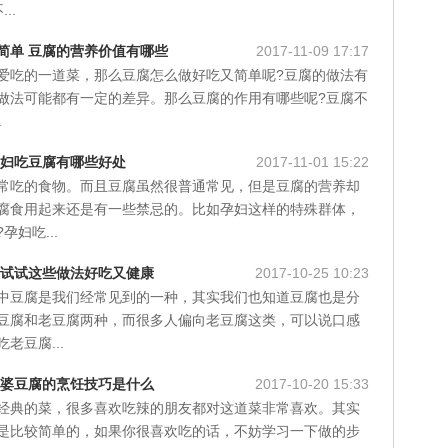
..
简单 豆腐的营养价值有哪些
2017-11-09 17:17
爱吃的一道菜，那么豆腐怎么做好吃又简单呢?豆腐的做法有
做法可能都有一定的差异。那么豆腐的作用有哪些呢?豆腐不
.
孕妇吃豆腐有哪些好处
2017-11-01 15:22
常吃的食物。而且豆腐虽然很普通常见，但是豆腐的营养却
腐食用起来还是有一些禁忌的。比如孕妇这样的特殊群体，
妇吃...
 试试这些做法好吃又健康
2017-10-25 10:23
中豆腐是我们经常见到的一种，其实我们也知道豆腐也是分
豆腐和老豆腐两种，而很多人偏向老豆腐这类，可以说口感
老豆腐...
麻婆豆腐的烹饪技巧是什么
2017-10-20 15:33
经典的菜，很多喜欢吃辣的朋友都对这道菜非常喜欢。其实
是比较简单的，如果你很喜欢吃的话，不妨学习一下做的步