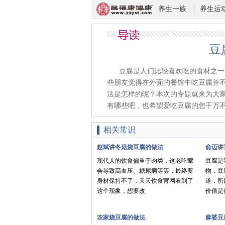
养生一族
养生运
豆
豆腐是人们比较喜欢吃的食材之一
些朋友觉得在外面的餐馆中吃豆腐并
法是怎样的呢？本次的专题就来为大
有哪些吧，也希望爱吃豆腐的您千万
相关常识
赵斌讲冬菇烧豆腐的做法
俞迈讲
现代人的饮食偏重于肉类，这老吃荤
豆腐是
会导致高血压、糖尿病等等，最终要
物，豆
身材保持不了，天天饮食官网看到了
道，所
这个现象，想要改
价值是
农家烧豆腐的做法
麻婆豆