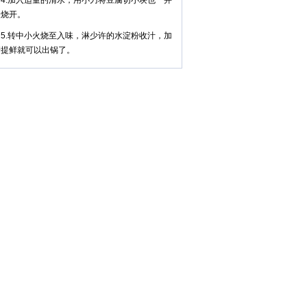
.加入适量的清水，用小刀将豆腐切小块也一并
入烧开。
.转中小火烧至入味，淋少许的水淀粉收汁，加
糖提鲜就可以出锅了。