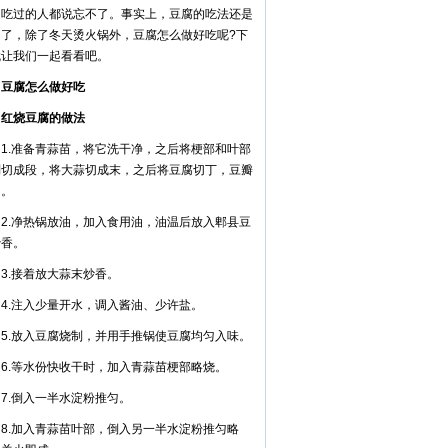
，吃过的人都说忘不了。事实上，豆腐的吃法还是
多了，除了冬天烫火锅外，豆腐怎么做好吃呢?下
就让我们一起看看吧。
腐怎么做好吃
烧豆腐的做法
.准备青蒜苗，将它洗干净，之后将梗部和叶部
别切成段，将大蒜切成末，之后将豆腐切丁，豆瓣
细。
.净热锅放油，加入食用油，油温后放入郫县豆
炒香。
.接着放大蒜末炒香。
.注入少量开水，调入酱油、少许盐。
.放入豆腐烧制，并用手推锅使豆腐均匀入味。
.等水份快收干时，加入青蒜苗梗部略烧。
.倒入一半水淀粉推匀。
.加入青蒜苗叶部，倒入另一半水淀粉推匀略