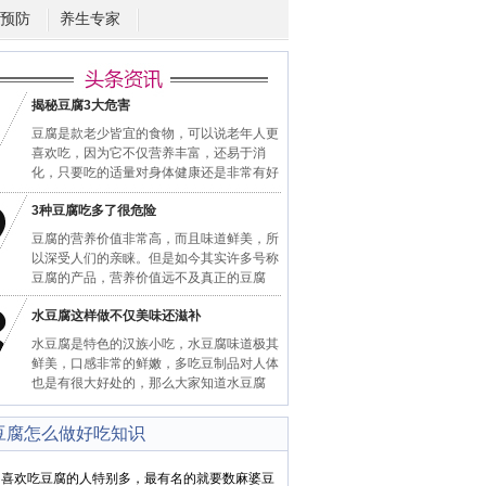
预防
养生专家
揭秘豆腐3大危害
豆腐是款老少皆宜的食物，可以说老年人更
喜欢吃，因为它不仅营养丰富，还易于消
化，只要吃的适量对身体健康还是非常有好
3种豆腐吃多了很危险
豆腐的营养价值非常高，而且味道鲜美，所
以深受人们的亲睐。但是如今其实许多号称
豆腐的产品，营养价值远不及真正的豆腐
水豆腐这样做不仅美味还滋补
水豆腐是特色的汉族小吃，水豆腐味道极其
鲜美，口感非常的鲜嫩，多吃豆制品对人体
也是有很大好处的，那么大家知道水豆腐
豆腐怎么做好吃知识
欢吃豆腐的人特别多，最有名的就要数麻婆豆