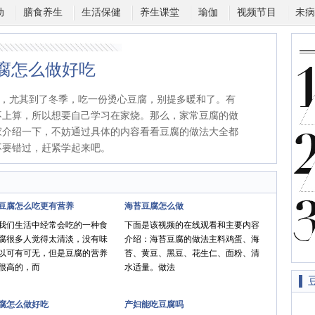
动
膳食养生
生活保健
养生课堂
瑜伽
视频节目
未病
腐怎么做好吃
，尤其到了冬季，吃一份烫心豆腐，别提多暖和了。有
不上算，所以想要自己学习在家烧。那么，家常豆腐的做
家介绍一下，不妨通过具体的内容看看豆腐的做法大全都
不要错过，赶紧学起来吧。
豆腐怎么吃更有营养
海苔豆腐怎么做
我们生活中经常会吃的一种食
下面是该视频的在线观看和主要内容
腐很多人觉得太清淡，没有味
介绍：海苔豆腐的做法主料鸡蛋、海
以可有可无，但是豆腐的营养
苔、黄豆、黑豆、花生仁、面粉、清
很高的，而
水适量。做法
腐怎么做好吃
产妇能吃豆腐吗
喜