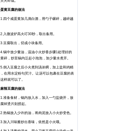
，关火即成。
黄豆腐的做法
.四个咸蛋黄加几滴白酒，用勺子碾碎，越碎越
。
.入微波炉高火叮30秒，取出备用。
.豆腐取出，切成小块备用。
.锅中放少量油，温油小火炒香步骤1处理好的
蛋黄碎，炒至锅内泛起小泡泡，加少量水煮开。
.倒入豆腐之后小火煮到汤浓稠，加上盐和鸡精
味，在用水淀粉勾芡汁。让汤可以包裹在豆腐的表
，这样就可以了。
辣豆腐的做法
.准备食材，锅内放入水，加入一勺盐烧开，放
豆腐焯烫片刻捞起。
.热锅放入少许的油，将肉泥放入小火炒变色。
.加入川味酱炒出香味，依然是小火哦。