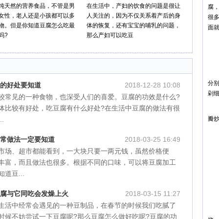
纯天然的营养食品，不管是男
在生活中，产妇的饮食的问题是很让
腐
女性，老人还是小孩都可以多
人关注的，因为不仅关系着产后的身
很
物。但是你知道豆腐怎么吃最
体的恢复，还有宝宝的哺乳的问题，
面
吗?
那么产妇可以吃豆
豆
红
1
分
腐的好处要知道
2018-12-28 10:08
剁
较常见的一种食物，也深受人们的喜爱。豆腐的功效是什么?
体比较有好处，吃豆腐有什么好处?在生活中豆腐的做法有很
2
.
瓣
3
家常做法一定要知道
2018-03-25 16:49
4
市场、超市都能看到，一大块只要一两元钱，虽然价格便
丰富，而且做法也很多。根据不同的口味，可以将豆腐加工
5
道豆...
6
豆腐与它同吃会发燥上火
2018-03-15 11:27
7
生活中经常会遇见的一种豆制品，在春节的时候我们吃腻了
8
时候不妨尝试一下豆腐呢?那么豆腐怎么做好吃呢?豆腐的功