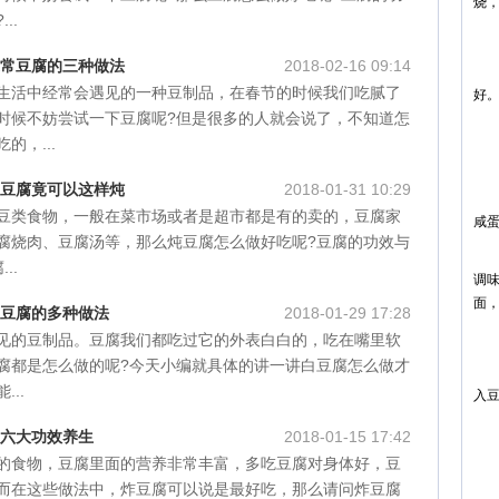
烧
..
蛋
家常豆腐的三种做法
2018-02-16 09:14
1
生活中经常会遇见的一种豆制品，在春节的时候我们吃腻了
好
时候不妨尝试一下豆腐呢?但是很多的人就会说了，不知道怎
2
的，...
3
 豆腐竟可以这样炖
2018-01-31 10:29
4
豆类食物，一般在菜市场或者是超市都是有的卖的，豆腐家
咸
腐烧肉、豆腐汤等，那么炖豆腐怎么做好吃呢?豆腐的功效与
5
..
调
面
 豆腐的多种做法
2018-01-29 17:28
麻
见的豆制品。豆腐我们都吃过它的外表白白的，吃在嘴里软
腐都是怎么做的呢?今天小编就具体的讲一讲白豆腐怎么做才
1
..
入
2
 六大功效养生
2018-01-15 17:42
的食物，豆腐里面的营养非常丰富，多吃豆腐对身体好，豆
3
而在这些做法中，炸豆腐可以说是最好吃，那么请问炸豆腐