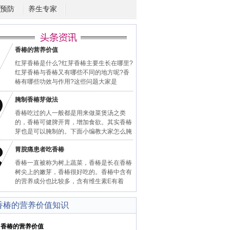
预防
养生专家
香椿的营养价值
红芽香椿是什么?红芽香椿主要生长在哪里?
红芽香椿与香椿又有哪些不同的地方呢?香
椿有哪些功效与作用?这些问题大家是
腌制香椿芽做法
香椿吃过的人一般都是用来做菜煲汤之类
的，香椿可健脾开胃，增加食欲。其实香椿
芽也是可以腌制的。下面小编教大家怎么腌
胃脘痛患者吃香椿
香椿一直被称为树上蔬菜，香椿是长在香椿
树尖上的嫩芽，香椿很好吃的。香椿中含有
的营养成分也比较多，含有维生素E有着
香椿的营养价值知识
椿的营养价值