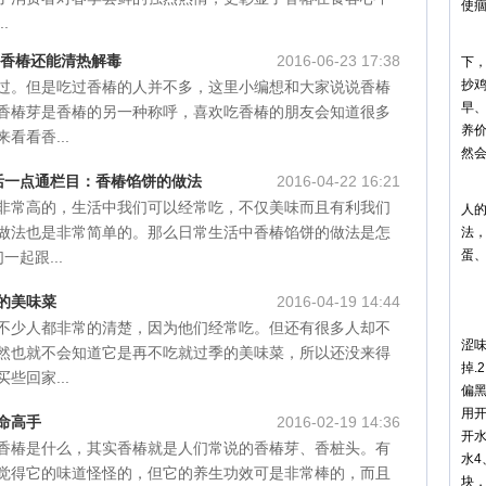
使
.
4
 香椿还能清热解毒
2016-06-23 17:38
下
抄鸡
过。但是吃过香椿的人并不多，这里小编想和大家说说香椿
早
香椿芽是香椿的另一种称呼，喜欢吃香椿的朋友会知道很多
养
看看香...
然
乐生活一点通栏目：香椿馅饼的做法
2016-04-22 16:21
3
非常高的，生活中我们可以经常吃，不仅美味而且有利我们
人
做法也是非常简单的。那么日常生活中香椿馅饼的做法是怎
法
蛋
起跟...
香
的美味菜
2016-04-19 14:44
1
不少人都非常的清楚，因为他们经常吃。但还有很多人却不
涩味
然也就不会知道它是再不吃就过季的美味菜，所以还没来得
掉.
些回家...
偏
用开
命高手
2016-02-19 14:36
开水
香椿是什么，其实香椿就是人们常说的香椿芽、香桩头。有
水4
觉得它的味道怪怪的，但它的养生功效可是非常棒的，而且
块，