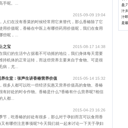
手呢。...
盘;
汁;
2015-09-09 19:04
汁
，人们在没有香菜的时候经常用它来替代，那么香椿除了它
是
使用价值呢，香椿在中医上有哪些药用价值呢，我们在食用
些呢，...
上之宝
2015-08-17 14:38
在我们的生活中占据着不可动摇的地位，我们身体每天需要
维持机体的正常运转，而这些营养主要来自于食物。可是很
病，尤...
京卫视养生堂：张声生讲香椿营养价值
2015-05-14 15:32
，很多人都可以吃一些经济实惠又营养价值高的食物。香椿
很有好处的时令作物。香椿是什么?香椿有什么营养呢?相信
人都...
2015-04-23 16:26
季节，吃香椿的好处有很多，那么对于孕妇而言可以食用香
椿又有哪些注意事项呢?今天我们就一起来讨论一下关于孕妇