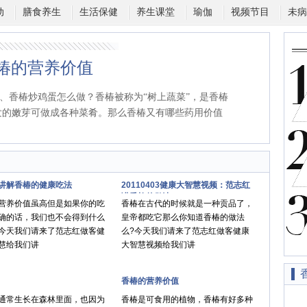
动
膳食养生
生活保健
养生课堂
瑜伽
视频节目
未病
椿的营养价值
、香椿炒鸡蛋怎么做？香椿被称为“树上蔬菜”，是香椿
发的嫩芽可做成各种菜肴。那么香椿又有哪些药用价值
。
讲解香椿的健康吃法
20110403健康大智慧视频：范志红
讲香椿的做法
营养价值虽高但是如果你的吃
香椿在古代的时候就是一种贡品了，
确的话，我们也不会得到什么
皇帝都吃它那么你知道香椿的做法
今天我们请来了范志红做客健
么?今天我们请来了范志红做客健康
慧给我们讲
大智慧视频给我们讲
香椿的营养价值
通常生长在森林里面，也因为
香椿是可食用的植物，香椿有好多种
香