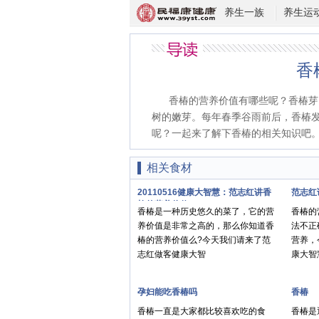
养生一族
养生运
香
香椿的营养价值有哪些呢？香椿芽
树的嫩芽。每年春季谷雨前后，香椿
呢？一起来了解下香椿的相关知识吧
相关食材
20110516健康大智慧：范志红讲香
范志红
椿的营养价值
香椿是一种历史悠久的菜了，它的营
香椿的
养价值是非常之高的，那么你知道香
法不正
椿的营养价值么?今天我们请来了范
营养，
志红做客健康大智
康大智
孕妇能吃香椿吗
香椿
香椿一直是大家都比较喜欢吃的食
香椿是