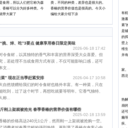
是食用，所以人们把它称为森
类，不同的种类，差异也是很大的。
1
。香椿可以分为好多种类。今
香椿的营养价值也是很高的。今天小
有
就带大家了
编给大家介绍下凉
激
素
是
的
“挑、焯、吃”3要点 健康享用春日限定美味
壁
2026-06-18 17:42
维
时令食材，以其独特的香气和丰富的营养深受大众喜爱。但
并
究，若处理不当或食用方式有误，不仅可能影响口感，还可
2
文...
家
西
菜” 现在正当季赶紧安排
2026-04-17 10:58
大自然馈赠给我们的时令食材也格外丰富。有一种菜，只在
香
能吃到，过了这个时节，再想吃就要等明年。它香气独特、
3
称...
热
崩的
1公斤刚上架就被抢光 春季香椿的营养价值有哪些
还
2025-02-18 13:59
癞等
香椿的价格高达240元1公斤，然而刚一上架就被抢购一空。
疾、
了消费者对春季尝鲜的强烈热情，更彰显了香椿在食客心中