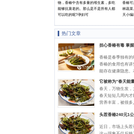
物，香椿中含有多量的维生素，多吃
香椿可
能够抗衰老的。那么是不是所有人都
林蔬菜
可以吃的呢?孕妇可
天小编
热门文章
担心香椿有毒 掌握
香椿是春季独有的
香椿的食用也有讲
能存在健康隐患。本
它被称为“春天能量
春天，万物生发，
春天短短几周内才
营养丰富，被很多人
头茬香椿240元
近日，市场上头茬
这一现象不仅反映