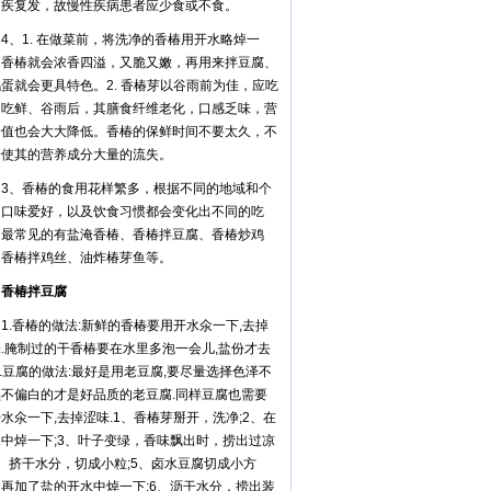
痼疾复发，故慢性疾病患者应少食或不食。
、1. 在做菜前，将洗净的香椿用开水略焯一
，香椿就会浓香四溢，又脆又嫩，再用来拌豆腐、
蛋就会更具特色。2. 香椿芽以谷雨前为佳，应吃
、吃鲜、谷雨后，其膳食纤维老化，口感乏味，营
价值也会大大降低。香椿的保鲜时间不要太久，不
会使其的营养成分大量的流失。
、香椿的食用花样繁多，根据不同的地域和个
的口味爱好，以及饮食习惯都会变化出不同的吃
，最常见的有盐淹香椿、香椿拌豆腐、香椿炒鸡
、香椿拌鸡丝、油炸椿芽鱼等。
椿拌豆腐
.香椿的做法:新鲜的香椿要用开水氽一下,去掉
.腌制过的干香椿要在水里多泡一会儿,盐份才去
2.豆腐的做法:最好是用老豆腐,要尽量选择色泽不
黑不偏白的才是好品质的老豆腐.同样豆腐也需要
水氽一下,去掉涩味.1、香椿芽掰开，洗净;2、在
中焯一下;3、叶子变绿，香味飘出时，捞出过凉
、挤干水分，切成小粒;5、卤水豆腐切成小方
再加了盐的开水中焯一下;6、沥干水分，捞出装