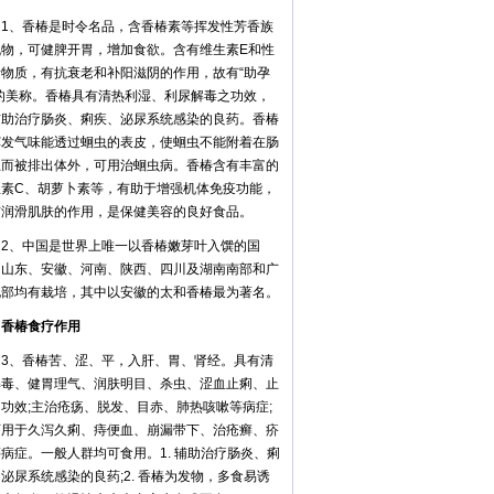
、香椿是时令名品，含香椿素等挥发性芳香族
机物，可健脾开胃，增加食欲。含有维生素E和性
素物质，有抗衰老和补阳滋阴的作用，故有“助孕
”的美称。香椿具有清热利湿、利尿解毒之功效，
辅助治疗肠炎、痢疾、泌尿系统感染的良药。香椿
挥发气味能透过蛔虫的表皮，使蛔虫不能附着在肠
上而被排出体外，可用治蛔虫病。香椿含有丰富的
生素C、胡萝卜素等，有助于增强机体免疫功能，
有润滑肌肤的作用，是保健美容的良好食品。
、中国是世界上唯一以香椿嫩芽叶入馔的国
。山东、安徽、河南、陕西、四川及湖南南部和广
北部均有栽培，其中以安徽的太和香椿最为著名。
椿食疗作用
、香椿苦、涩、平，入肝、胃、肾经。具有清
解毒、健胃理气、润肤明目、杀虫、涩血止痢、止
功效;主治疮疡、脱发、目赤、肺热咳嗽等病症;
可用于久泻久痢、痔便血、崩漏带下、治疮癣、疥
病症。一般人群均可食用。1. 辅助治疗肠炎、痢
泌尿系统感染的良药;2. 香椿为发物，多食易诱