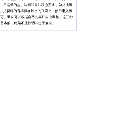
7、用适量的盐、味精和香油和凉开水，勾兑成碗
8、把切碎的香椿撒在焯水的豆腐上，然后淋入碗
即可。调味可以根据自己的喜好自由调整，这三种
最基本的，此菜不建议调味过于复杂。