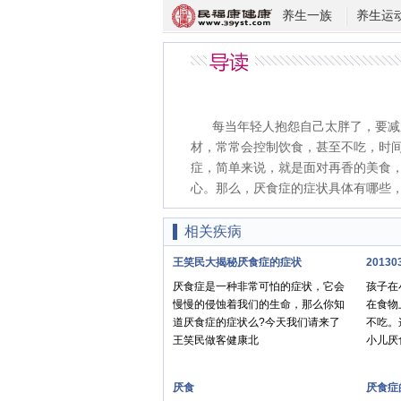
养生一族
养生运
每当年轻人抱怨自己太胖了，要减
材，常常会控制饮食，甚至不吃，时
症，简单来说，就是面对再香的美食
心。那么，厌食症的症状具体有哪些
相关疾病
王笑民大揭秘厌食症的症状
2013
厌食症是一种非常可怕的症状，它会
孩子在
慢慢的侵蚀着我们的生命，那么你知
在食物
道厌食症的症状么?今天我们请来了
不吃。
王笑民做客健康北
小儿厌
厌食
厌食症