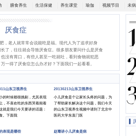
动
膳食养生
生活保健
养生课堂
瑜伽
视频节目
未病
厌食症
肥，老人就常常会说能吃是福。现代人为了追求好身
间长了，往往就会导致厌食症。很多朋友要问什么是厌食
，也没有胃口，有些人甚至一吃就吐，看到食物就犯恶
，万一得了厌食症怎么办才好？下面我们一起看看。
0311山东卫视养生
20130213山东卫视养生
小的时候都很挑剔，尤其表现
小儿厌食是个让家长头疼的问题，为
上，不喜欢吃的东西哭着闹着
了帮助家长解决这个问题，我们今天
这就是我们今天要讲的话题：
的山东卫视养生视频中请到了北京中
食。下面我
医药大学东直门医
的表现是哪些
赵骞讲小儿厌食是病
长