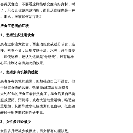
至会得厌食症，不要看这样能够变瘦有好身材，时
久了，只会让你越来越消瘦，而且厌食症也是一种
病。那么，应该如何治疗呢?
食症患者的症状
、患者过多注意饮食
者过多注意饮食，而主动拒食或过分节食，造
消瘦、营养不良，出现皮肤干燥、水肿，甚至骨瘦
，即使这样，还认为这就是“骨感美”，只有这样
担心和控制才会有如此的效果。
、患者多有饥饿的感觉
者多有饥饿的感觉，但却强迫自己不进食。他
善于研究食物的营养、热量;隐藏或故意浪费食
。大约50%的厌食症者伴贪食症，暴食后又自己诱
、服减肥药、泻药等，或者大运动量活动，唯恐自
体重增加，从而导致水电解质紊乱低血钾、低血钠
和酸硷平衡失调代谢性硷中毒。
、女性多月经减少
性多月经减少或停止，男女都有功能缺乏。