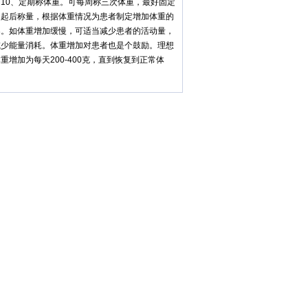
0、定期称体重。可每周称三次体重，最好固定
晨起后称量，根据体重情况为患者制定增加体重的
案。如体重增加缓慢，可适当减少患者的活动量，
减少能量消耗。体重增加对患者也是个鼓励。理想
重增加为每天200-400克，直到恢复到正常体
。