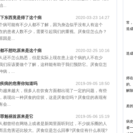
..
4
心
不下东西竟是得了这个病
2020-03-23 14:27
常
个病可能有不少人都不了解，因为身边似乎没有人有这个
造
在的患者人数不少，需要引起我们的重视。厌食症怎么办？
因是...
5
体
么都不想吃原来是这个病
2020-02-25 10:16
造
人还不怎么熟悉，但是实际上现在患上这个病的人不在少
厌
我们应该要做个了解，这样能有助于我们预防它。厌食症怎
病，...
1
师
种疾病的危害你知道吗
2019-09-05 18:50
的
力越来越大，很多人在饮食方面都出现了一定的问题，有些
解
，表现出一种厌食的症状，这是厌食症吗？厌食症的表现有
2
会...
差
3
 罪魁祸首原来是它
2019-05-06 15:19
病
人都曾经在网络上或者是新闻里面听到过，不少娱乐圈的人
者
而且危害还比较大。厌食症是怎么回事?厌食症有什么表现?