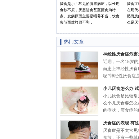
厌食是小儿常见的脾胃病证，以长期
厌食症
食欲不振，厌恶进食甚至拒食为特
在现代
点。发病原因主要是喂养不当，饮食
肥而患
失节而致脾胃不和，
么是厌
热门文章
神经性厌食症危害
近期，一名15岁
而患上神经性厌食
呢?神经性厌食症是.
小儿厌食怎么办 
小儿厌食是比较常
么小儿厌食要怎么
的症状，厌食症的症.
厌食症的表现 有
厌食症是不太常见
食欲，还有一些其