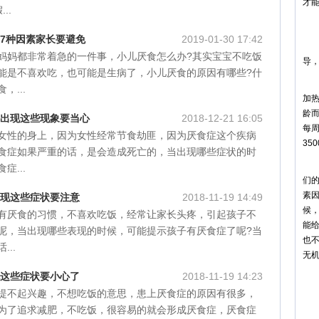
才
..
4
这7种因素家长要避免
2019-01-30 17:42
5
妈妈都非常着急的一件事，小儿厌食怎么办?其实宝宝不吃饭
导
能是不喜欢吃，也可能是生病了，小儿厌食的原因有哪些?什
6
，...
加
龄而
 出现这些现象要当心
2018-12-21 16:05
每周
女性的身上，因为女性经常节食劫匪，因为厌食症这个疾病
35
食症如果严重的话，是会造成死亡的，当出现哪些症状的时
7
症...
们
素
出现这些症状要注意
2018-11-19 14:49
候
有厌食的习惯，不喜欢吃饭，经常让家长头疼，引起孩子不
能
呢，当出现哪些表现的时候，可能提示孩子有厌食症了呢?当
也
..
无
现这些症状要小心了
2018-11-19 14:23
8
提不起兴趣，不想吃饭的意思，患上厌食症的原因有很多，
9
为了追求减肥，不吃饭，很容易的就会形成厌食症，厌食症