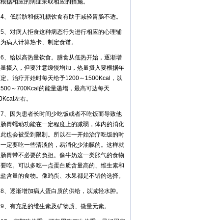
能根据相应的病症采取相应的措施。
、低脂肪和低乳糖饮食有助于减轻胃肠不适。
、对病人拒食这种病态行为进行相应的心理辅
，为病人计算热卡、制定食谱。
、给以高热量饮食。膳食从低热开始，逐渐增
热量摄入，但要注意缓慢增加，热量摄入要根据年
定。治疗开始时每天给予1200～1500Kcal，以
500～700Kcal的能量递增，最高可达每天
00Kcal左右。
、因为患者长时间少吃饭或者不吃饭而导致他
的肠胃蠕动功能在一定程度上的减弱，体内的消化
因此也会被受到限制。所以在一开始治疗吃饭的时
，一定要吃一些清淡的，易消化少油腻的。这样就
给肠胃带不必要的负担。像牛奶这一类胀气的食物
不要吃。可以多吃一点蛋白质含量高的、维生素和
机盐含量的食物。像鸡蛋、水果都是不错的选择。
、逐渐增加病人蛋白质的供给，以减轻水肿。
、有充足的维生素及矿物质、微量元素。