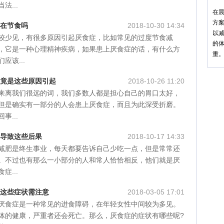
1
法...
在
方
还在节食吗
2018-10-30 14:34
以
较少见，有很多原因引起厌食症，比如常见的过度节食减
的体
，它是一种心理精神疾病，如果患上厌食症的话，有什么方
重
应该...
 竟是这些原因引起
2018-10-26 11:20
来离我们很远的词，我们多数人都是担心自己的胃口太好，
但是确实有一部分的人会患上厌食症，而且为此深受折磨。
事...
能导致这些后果
2018-10-17 14:33
减肥是终生事业，每天都要告诉自己少吃一点，但是常常还
。不过也有那么一小部分的人和常人恰恰相反，他们就是厌
症...
现这些症状需注意
2018-03-05 17:01
厌食症是一种常见的进食障碍，在年轻女性中间较为多见。
体的健康，严重者还会死亡。那么，厌食症的症状有哪些呢?