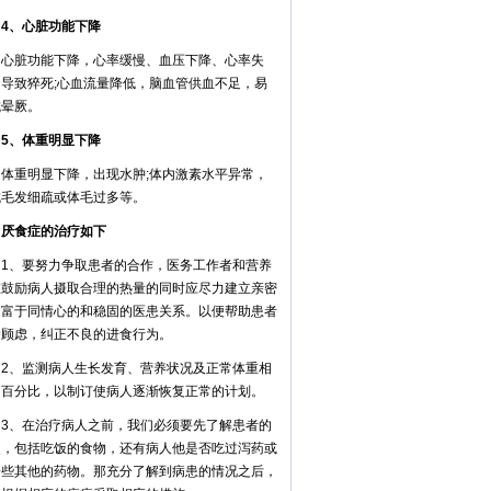
、心脏功能下降
脏功能下降，心率缓慢、血压下降、心率失
，导致猝死;心血流量降低，脑血管供血不足，易
成晕厥。
、体重明显下降
重明显下降，出现水肿;体内激素水平异常，
成毛发细疏或体毛过多等。
食症的治疗如下
、要努力争取患者的合作，医务工作者和营养
在鼓励病人摄取合理的热量的同时应尽力建立亲密
、富于同情心的和稳固的医患关系。以便帮助患者
除顾虑，纠正不良的进食行为。
、监测病人生长发育、营养状况及正常体重相
的百分比，以制订使病人逐渐恢复正常的计划。
、在治疗病人之前，我们必须要先了解患者的
史，包括吃饭的食物，还有病人他是否吃过泻药或
一些其他的药物。那充分了解到病患的情况之后，