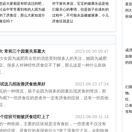
想必大家都是有听说过的吧，
对于家长来说，宝宝的健康永远是他
甚
社会中常常看到有的人因为减
们最关心的事情，但是孩子在成长的
间
的了厌食症，那么大家知道什
过程中，不可能永远健健康康，小儿
疾
食症吗？
厌食症就是让
厌
1
患
成
大 常和三个因素关系重大
2023-05-30 09:47
如柴
的少女因为减肥而去世的消息受到很多人的关注，她因为减肥
的
症。很多人对神经性厌食症不了解，那么这是一种什么疾病
..
2
患
试试这几招改善厌食效果好
2021-08-23 17:24
们
见的一种情况，孩子会因为很多的因素出现厌食的情况，那
物
办呢?一些厌食症的患者并一定有厌食的症状，还有一些其他
吐
..
己
等
这个症状可能被厌食症盯上了
2021-06-09 11:14
3
的一种疾病，主要的症状就是没有食欲，一些患者不仅没有
女
他的症状。厌食症的表现有什么?患了厌食症之后，会影响身