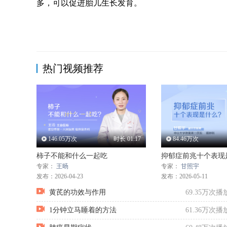
多，可以促进胎儿生长发育。
热门视频推荐
146.05
万次
时长
01:17
84.46
万次
柿子不能和什么一起吃
抑郁症前兆十个表现
专家：
王旸
专家：
甘照宇
发布：2026-04-23
发布：2026-05-11
黄芪的功效与作用
69.35
万次播
1分钟立马睡着的方法
61.36
万次播