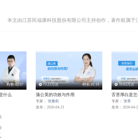
本文由江苏民福康科技股份有限公司主持创作，著作权属于
时长
02:07
73.25
万次
时长
01:19
70.63
万次
是什么
蒲公英的功效与作用
舌苔厚白是怎
专家：
张雅莉
专家：
张章
发布：2026-04-23
发布：2026-04-2
放
放