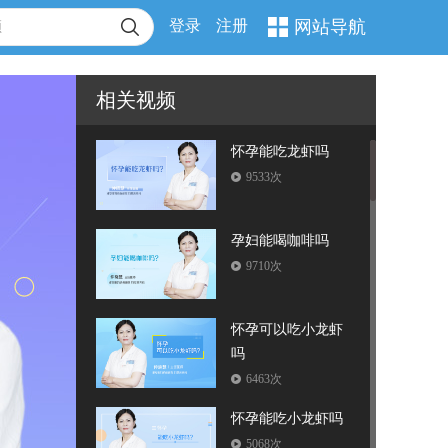
登录
注册
网站导航
相关视频
怀孕能吃龙虾吗
9533次
孕妇能喝咖啡吗
9710次
怀孕可以吃小龙虾
吗
6463次
怀孕能吃小龙虾吗
5068次