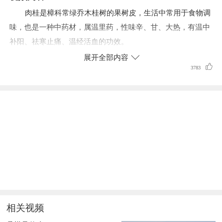
肉桂是樟科常绿乔木桂树的果树皮，生活中常用于食物调
味，也是一种中药材，属温里药，性味辛、甘、大热，有温中
补阳、祛寒止痛、温经活血的功效。
展开全部内容
肉桂多与其他药物配伍使用，可以治疗脾肾阳虚、腹痛泄
3783
泻以及女性血寒闭经、经痛等症。
肉桂含有桂皮油，据药理研究，对胃肠有缓和刺激，能增
强消化功能，排除消化道积气，缓解胃肠痉挛的作用，还有扩
张血管作用，能够改善血液循环。
相关视频