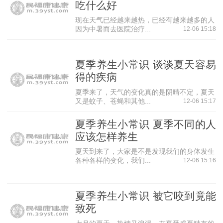
吃什么好
等。
现在天气已经越来越热，已经有越来越多的人
食物
因为中暑而去医院治疗...
12-06 15:18
1.黄瓜：皮绿汁多脆嫩鲜美，含水量约为97%，是生津
解渴的佳品。鲜黄瓜有清热解毒的功效，对除湿、滑肠、镇
夏季养生小常识 谈谈夏天容易
痛也有明显效果，夏季便秘者宜多吃。
得的疾病
2.桃：生津、润肠、活血、消积。适用于烦渴、血淤、
夏季来了，天气的变化真的是阴晴不定，夏天
大便不畅，小便不利，胀满等症。每日午、晚饭后食用两
又是蚊子、苍蝇和其他...
12-06 15:17
个。桃：生津、润肠、活血、消积。
夏季养生小常识 夏季不同的人
3.苦瓜：苦瓜味甘苦性寒，老瓜逐渐变黄红色，味甘性
应该怎样养生
平。它能除热邪、解劳乏、清心明目，工作劳累的人可以多
夏天到来了，大家是不是发现我们的身体发生
吃些。
各种各样的变化，我们...
12-06 15:16
注意事项：夏季要以清补为主，如果某些菜馆还推荐乌
鸡、老母鸡汤这样温补的汤，就适得其反了，而应选择鸭汤
夏季养生小常识 被它咬到竟能
或鸽子汤。
致死
从中医的角度来讲，进补应遵循“四季五补”之道，即春季