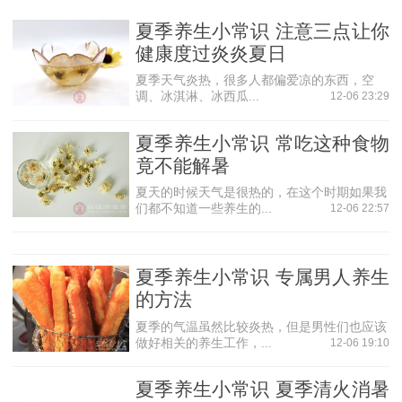
能低下，人们经常感觉胃口不好，容易腹泻，所以应常服健
夏季养生小常识 注意三点让你
脾利湿之物。
健康度过炎炎夏日
2.清热消暑。夏日气温高，暑热邪盛，人体心火较旺，
夏季天气炎热，很多人都偏爱凉的东西，空
因此常用些具有清热解毒清心火作用的药物，如 酸角、菊
调、冰淇淋、冰西瓜...
12-06 23:29
花、薄荷、金银花、连翘、荷叶等来祛暑。
夏季养生小常识 常吃这种食物
3.补养肺肾。中医认为，按五行规律，夏天心火旺而肺
竟不能解暑
金、肾水虚衰，要注意补养肺肾之阴。可选用枸杞子、百
合、桑葚以及酸收肺气药，如五味子等，可防出汗太过，耗
夏天的时候天气是很热的，在这个时期如果我
们都不知道一些养生的...
12-06 22:57
伤津气。
4.冬病夏治。所谓冬病夏治，即夏天人体和外界阳气
盛，用内服中药配合针灸等外治方法来治疗一些冬天好发的
夏季养生小常识 专属男人养生
疾病。
的方法
夏季养生食物
夏季的气温虽然比较炎热，但是男性们也应该
做好相关的养生工作，...
12-06 19:10
夏天养心安神之品有茯苓、麦冬、小枣、莲子、百合、
竹叶、柏子仁等，这些都能起到养心安神的作用。在饮食方
夏季养生小常识 夏季清火消暑
面，应多吃小米、玉米，少吃过咸的食物，如咸鱼、咸菜