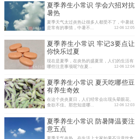
夏季养生小常识 学会六招对抗
暑热
夏季天气太过炎热让很多人都受不了，中暑就
是常有的事情，中暑不...
12-06 12:05
夏季养生小常识 牢记3要点让
你快乐过夏
现在是夏季，在炎热的盛夏里，人们的生活有
哪些注意事项呢?在夏...
12-06 12:04
夏季养生小常识 夏天吃哪些豆
有养生奇效
在这个炎炎夏日，人们经常会出现头晕眼花、
食欲不佳。那您知道哪...
12-06 12:03
夏季养生小常识 防暑降温要注
意五点
夏季天气炎热，在生活上大家如果不注意饮食