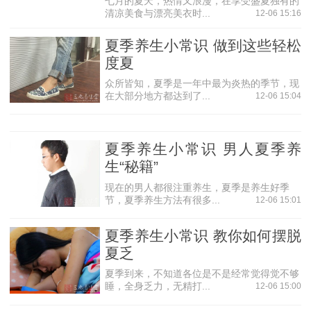
七月的夏天，热情又浪漫，在享受盛夏独有的
补肝、夏季强心健脾、秋季润肺、冬季补肾。
清凉美食与漂亮美衣时...
12-06 15:16
夏季养生小常识 做到这些轻松
度夏
众所皆知，夏季是一年中最为炎热的季节，现
在大部分地方都达到了...
12-06 15:04
夏季养生小常识 男人夏季养
生“秘籍”
现在的男人都很注重养生，夏季是养生好季
节，夏季养生方法有很多...
12-06 15:01
夏季养生小常识 教你如何摆脱
夏乏
夏季到来，不知道各位是不是经常觉得觉不够
睡，全身乏力，无精打...
12-06 15:00