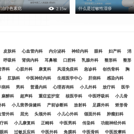
何治疗色素痣
什么是过敏性湿疹
2.15
w
皮肤科
心血管内科
内分泌科
神经内科
眼科
妇产科
消
呼吸科
肾病内科
耳鼻喉
口腔科
乳腺外科
整形科
整形
营养科
心脏外科
康复科
风湿免疫科
急诊科
创伤骨科
胸
科
肛肠科
中医神经内科
生殖医学中心
肝病科
感染内科
年病科
男科
普通内科
心理咨询科
小儿外科
放疗科
医学
麻醉科
超声科
重症监护室
核医学科
中医呼吸科
小儿骨
外科
小儿营养保健科
产前诊断科
放射科
足踝外科
矫形骨
血管外科
屈光
头颈外科
小儿心外科
颌面外科
肿瘤妇科
疗科
小儿康复科
正畸科
中医男科
传染科
功能神经外科
眼科
过敏反应科
中医外科
角膜科
中医骨科
中医按摩科