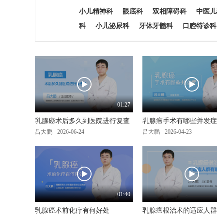
小儿精神科
眼底科
双相障碍科
中医儿
科
小儿泌尿科
牙体牙髓科
口腔特诊科
01:27
乳腺癌术后多久到医院进行复查
乳腺癌手术有哪些并发症
吕大鹏
2026-06-24
吕大鹏
2026-04-23
01:40
乳腺癌术前化疗有何好处
乳腺癌根治术的适应人群