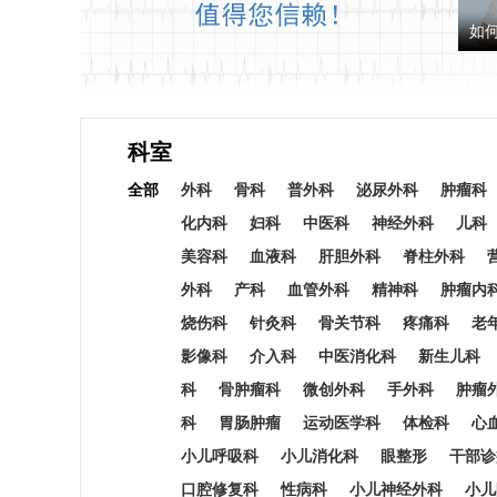
如
科室
全部
外科
骨科
普外科
泌尿外科
肿瘤科
化内科
妇科
中医科
神经外科
儿科
美容科
血液科
肝胆外科
脊柱外科
外科
产科
血管外科
精神科
肿瘤内
烧伤科
针灸科
骨关节科
疼痛科
老
影像科
介入科
中医消化科
新生儿科
科
骨肿瘤科
微创外科
手外科
肿瘤
科
胃肠肿瘤
运动医学科
体检科
心
小儿呼吸科
小儿消化科
眼整形
干部诊
口腔修复科
性病科
小儿神经外科
小儿