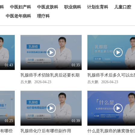
科
中医妇产科
中医皮肤科
职业病科
计划生育科
儿童口腔
中医老年病科
理疗科
01:43
01:35
乳腺癌手术切除乳房后还要长期
乳腺癌手术后多久可以出
吕大鹏
2026-04-23
吕大鹏
2026-04-23
01:25
01:39
有哪些
乳腺癌化疗后有哪些副作用
什么是乳腺癌的腋窝微创