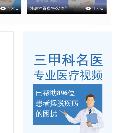
浅表性胃炎怎么治疗
1.89
w
1.80
w
已帮助
896
位
患者摆脱疾病
的困扰