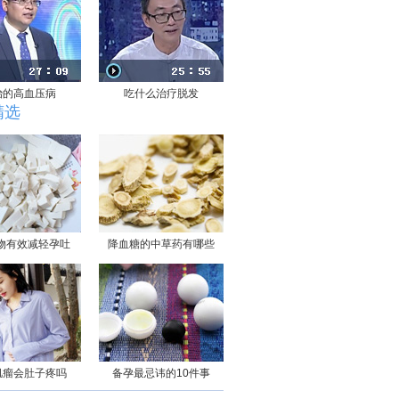
治的高血压病
吃什么治疗脱发
精选
物有效减轻孕吐
降血糖的中草药有哪些
肌瘤会肚子疼吗
备孕最忌讳的10件事