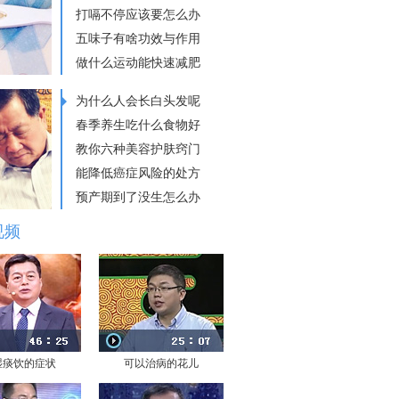
打嗝不停应该要怎么办
五味子有啥功效与作用
做什么运动能快速减肥
为什么人会长白头发呢
春季养生吃什么食物好
教你六种美容护肤窍门
能降低癌症风险的处方
预产期到了没生怎么办
视频
湿痰饮的症状
可以治病的花儿