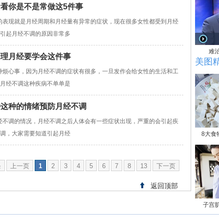
看看你是不是常做这5件事
表现就是月经周期和月经量有异常的症状，现在很多女性都受到月经
?引起月经不调的原因非常多
难
调理月经要学会这件事
美图
烦心事，因为月经不调的症状有很多，一旦发作会给女性的生活和工
为月经不调这种疾病不单单是
持这种的情绪预防月经不调
不调的情况，月经不调之后人体会有一些症状出现，严重的会引起疾
不调，大家需要知道引起月经
8大食
条
上一页
1
2
3
4
5
6
7
8
13
下一页
返回顶部
子宫