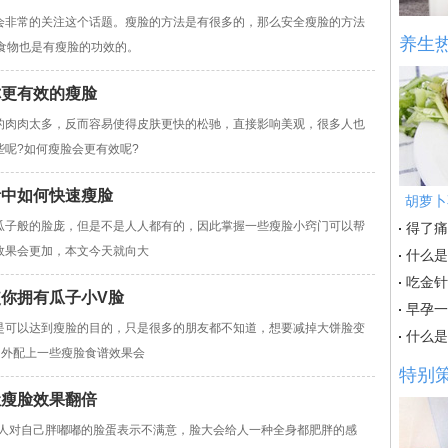
非常的关注这个话题。瘦脸的方法是有很多的，那么安全瘦脸的方法
养生
食物也是有瘦脸的功效的。
你更有效的瘦脸
的肉肉太多，反而容易使得皮肤更快的松驰，直接影响美观，很多人也
呢?如何瘦脸会更有效呢?
活中如何快速瘦脸
胡萝卜
瓜子般的脸庞，但是不是人人都有的，因此掌握一些瘦脸小窍门可以帮
得了痛
效果会更加，本文今天就向大
什么是
吃金针
使你拥有瓜子小V脸
早孕一
是可以达到瘦脸的目的，只是很多的朋友都不知道，想要减掉大饼脸变
什么是
另外配上一些瘦脸食谱效果会
特别
让瘦脸效果翻倍
多人对自己胖嘟嘟的脸蛋表示不满意，脸大会给人一种全身都肥胖的感