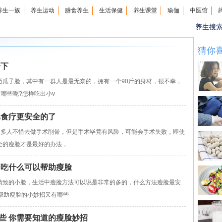
养生一族
养生运动
膳食养生
生活保健
养生课堂
瑜伽
中医馆
养生搜
猜你
一下
巧瓜子脸，其中有一群人是最无奈的，拥有一个90斤的身材，很不幸，
哪些呢?怎样吃出小v
比食疗更安全的了
多人不惜去做手术削骨，但是手术毕竟有风险，可能会手术失败，即使
全的瘦脸才是最好的办法，
 吃什么可以帮助瘦脸
致的小脸，生活中瘦脸方法可以说是非常的多的，什么方法瘦脸最安
帮助瘦脸的小妙招又有哪些
些 你需要知道的瘦脸妙招