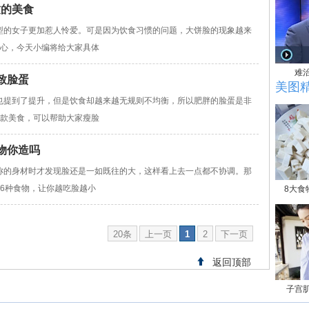
致的美食
型的女子更加惹人怜爱。可是因为饮食习惯的问题，大饼脸的现象越来
担心，今天小编将给大家具体
难
致脸蛋
美图
也提到了提升，但是饮食却越来越无规则不均衡，所以肥胖的脸蛋是非
4款美食，可以帮助大家瘦脸
物你造吗
称的身材时才发现脸还是一如既往的大，这样看上去一点都不协调。那
6种食物，让你越吃脸越小
8大食
20条
上一页
1
2
下一页
返回顶部
子宫