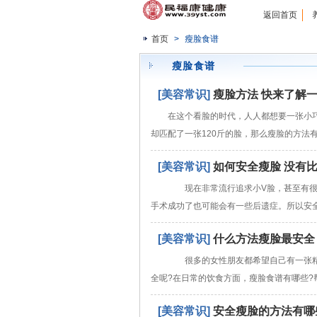
返回首页
首页
>
瘦脸食谱
瘦脸食谱
[美容常识]
瘦脸方法 快来了解
在这个看脸的时代，人人都想要一张小
却匹配了一张120斤的脸，那么瘦脸的方法有
[美容常识]
如何安全瘦脸 没有
现在非常流行追求小V脸，甚至有很
手术成功了也可能会有一些后遗症。所以安
[美容常识]
什么方法瘦脸最安全
很多的女性朋友都希望自己有一张精
全呢?在日常的饮食方面，瘦脸食谱有哪些?
[美容常识]
安全瘦脸的方法有哪