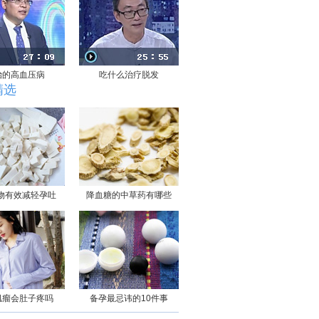
治的高血压病
吃什么治疗脱发
精选
物有效减轻孕吐
降血糖的中草药有哪些
肌瘤会肚子疼吗
备孕最忌讳的10件事