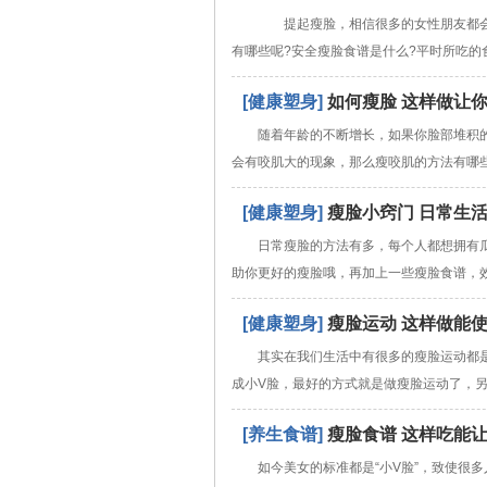
提起瘦脸，相信很多的女性朋友都会
有哪些呢?安全瘦脸食谱是什么?平时所吃的
[健康塑身]
如何瘦脸 这样做让
随着年龄的不断增长，如果你脸部堆积
会有咬肌大的现象，那么瘦咬肌的方法有哪些
[健康塑身]
瘦脸小窍门 日常生
日常瘦脸的方法有多，每个人都想拥有
助你更好的瘦脸哦，再加上一些瘦脸食谱，
[健康塑身]
瘦脸运动 这样做能
其实在我们生活中有很多的瘦脸运动都
成小V脸，最好的方式就是做瘦脸运动了，
[养生食谱]
瘦脸食谱 这样吃能
如今美女的标准都是“小V脸”，致使很