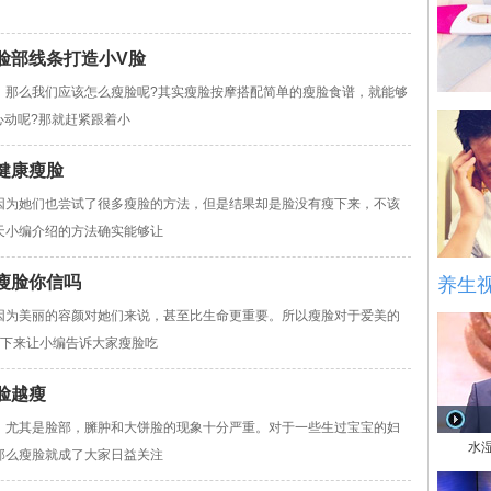
塑脸部线条打造小V脸
，那么我们应该怎么瘦脸呢?其实瘦脸按摩搭配简单的瘦脸食谱，就能够
心动呢?那就赶紧跟着小
健康瘦脸
因为她们也尝试了很多瘦脸的方法，但是结果却是脸没有瘦下来，不该
天小编介绍的方法确实能够让
瘦脸你信吗
养生
因为美丽的容颜对她们来说，甚至比生命更重要。所以瘦脸对于爱美的
接下来让小编告诉大家瘦脸吃
脸越瘦
，尤其是脸部，臃肿和大饼脸的现象十分严重。对于一些生过宝宝的妇
水
那么瘦脸就成了大家日益关注