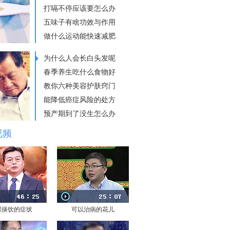
打嗝不停应该要怎么办
五味子有啥功效与作用
做什么运动能快速减肥
为什么人会长白头发呢
春季养生吃什么食物好
教你六种美容护肤窍门
能降低癌症风险的处方
预产期到了没生怎么办
视频
湿痰饮的症状
可以治病的花儿