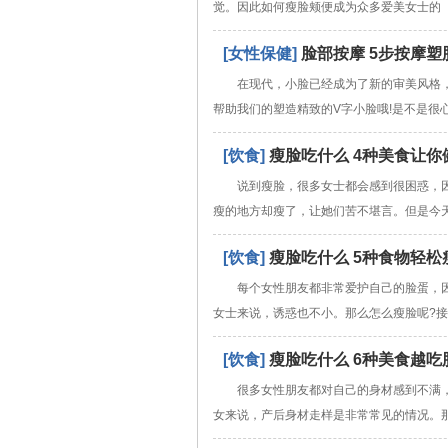
觉。因此如何瘦脸颊便成为众多爱美女士的
[女性保健]
脸部按摩 5步按摩
在现代，小脸已经成为了新的审美风格
帮助我们的塑造精致的V字小脸哦!是不是很
[饮食]
瘦脸吃什么 4种美食让你
说到瘦脸，很多女士都会感到很困惑，
瘦的地方却瘦了，让她们苦不堪言。但是今
[饮食]
瘦脸吃什么 5种食物轻松
每个女性朋友都非常爱护自己的脸蛋，
女士来说，诱惑也不小。那么怎么瘦脸呢?
[饮食]
瘦脸吃什么 6种美食越吃
很多女性朋友都对自己的身材感到不满
女来说，产后身材走样是非常常见的情况。