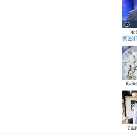
难
美图
8大食
子宫