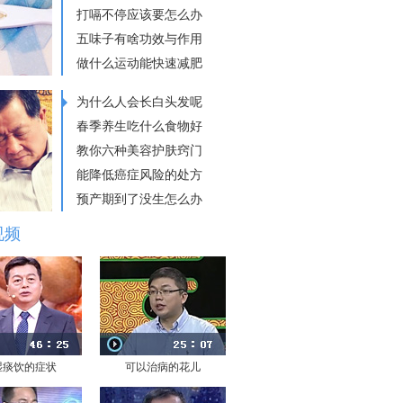
打嗝不停应该要怎么办
五味子有啥功效与作用
做什么运动能快速减肥
为什么人会长白头发呢
春季养生吃什么食物好
教你六种美容护肤窍门
能降低癌症风险的处方
预产期到了没生怎么办
视频
湿痰饮的症状
可以治病的花儿