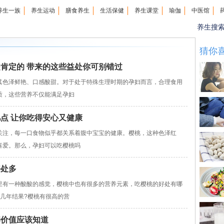
养生一族
养生运动
膳食养生
生活保健
养生课堂
瑜伽
中医馆
养生搜
猜你
是肯定的 带来的这些益处你可别错过
色泽鲜艳、口感酸甜。对于处于特殊生理时期的孕妇而言，合理食用
质，这些营养不仅能满足孕妇
几点 让你吃得安心又健康
注，每一口食物似乎都关系着腹中宝宝的健康。樱桃，这种色泽红
喜爱。那么，孕妇可以吃樱桃吗
好处多
有一种酸酸的感觉，樱桃中也有很多的营养元素，吃樱桃的好处有哪
几年结果?樱桃有很高的营
养价值应该知道