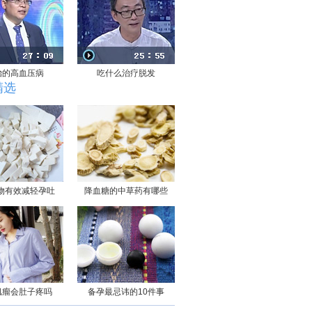
治的高血压病
吃什么治疗脱发
精选
物有效减轻孕吐
降血糖的中草药有哪些
肌瘤会肚子疼吗
备孕最忌讳的10件事