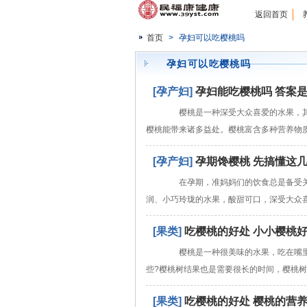
返回首页
首页
>
孕妇可以吃樱桃吗
孕妇可以吃樱桃吗
[孕产妇]
孕妇能吃樱桃吗 答案
樱桃是一种深受大众喜爱的水果，其
樱桃能带来诸多益处。樱桃富含多种营养物
[孕产妇]
孕期馋樱桃 先搞懂这
在孕期，准妈妈们的饮食总是备受关
润、小巧玲珑的水果，酸甜可口，深受大众
[果类]
吃樱桃的好处 小小樱桃
樱桃是一种很美味的水果，吃在嘴里
些?樱桃树结果也是需要很长的时间，樱桃树
[果类]
吃樱桃的好处 樱桃的营