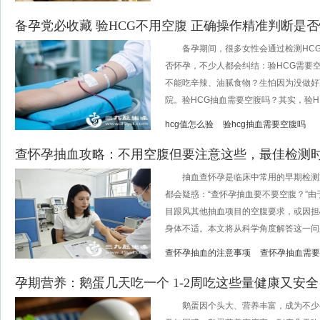
备孕党必收藏 验HCG不用空腹 正确操作精准判断是
备孕期间，很多女性会通过检测HCG
否怀孕，不少人都会纠结：验HCG需要
不能吃辛辣、油腻食物？生怕因为没做好
院。验HCG抽血需要空腹吗？其实，验H..
hcg值怎么验
验hcg抽血需要空腹吗
查怀孕抽血攻略：不用空腹但要注意这些，最佳检测
抽血查怀孕是临床中常用的早期检测
都会疑惑：“查怀孕抽血要不要空腹？”
目跟风其他抽血项目的空腹要求，或因担
身体不适。本文将从科学角度解答这一问题，
查怀孕抽血的注意事项
查怀孕抽血需要
孕期营养：鹅蛋几天吃一个 1-2周吃这些量健康又安全
鹅蛋因个头大、营养丰富，成为不少