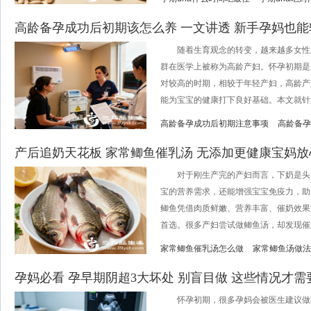
高龄备孕成功后初期该怎么养 一文讲透 新手孕妈也
随着生育观念的转变，越来越多女性选
群在医学上被称为高龄产妇。怀孕初期是
对较高的时期，相较于年轻产妇，高龄产
能为宝宝的健康打下良好基础。本文就针对高
高龄备孕成功后初期注意事项
高龄备孕
产后追奶天花板 家常鲫鱼催乳汤 无添加更健康宝妈放
对于刚生产完的产妇而言，下奶是头
宝的营养需求，还能增强宝宝免疫力，助
鲫鱼凭借肉质鲜嫩、营养丰富、催奶效果
首选。很多产妇尝试做鲫鱼汤，却发现催奶
家常鲫鱼催乳汤怎么做
家常鲫鱼汤做法
孕妈必看 孕早期阴超3大坏处 别盲目做 这些情况才需
怀孕初期，很多孕妈会被医生建议做