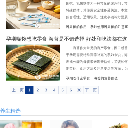
困扰。乳果糖作为一种常见的缓泻剂，常
特殊群体，其使用安全性备受关注。本文
的合理性、适用场景、注意事项等方面展开
乳果糖的作用
孕妇使用乳果糖的注意事
孕期嘴馋想吃零食 海苔是不错选择 好处和吃法都在这
海苔作为常见的海产零食，因口感香
于孕期需要特殊营养补充的孕妇来说，海
养成分能为母婴带来哪些益处，又该如何
期益处、食用方法及注意要点等方面，为孕
孕期吃什么零食
海苔的营养价值
上一页
1
2
3
4
5
6
30
下一页
养生精选