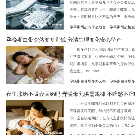
期阴超检查会影响胎儿吗？会不会引发流
方式，有其必要性，但并非毫无弊端，尤
带来一些明显且让人不适的反应。今天就用
孕早期阴超有什么危害
孕早期阴超检查
孕晚期白带突然变多别慌 分清生理变化安心待产
很多孕妈进入孕28周后的孕晚期，都
经常潮湿黏腻，心里难免忐忑不安。孕晚
期白带增多，是孕期非常普遍的身体变化
度焦虑。_no_filter_...
孕晚期白带增多怎么办
孕晚期白带增多
夜里涨奶不吸会回奶吗 弄懂母乳供需规律 不瞎憋不瞎
几乎每个哺乳期妈妈都遇到过夜间涨
宝睡得安稳不醒，纠结要不要起身吸奶。
不排空会快速回奶，也有人主张攒奶能让
绝对。夜里涨奶不吸会回奶吗？母乳分泌遵