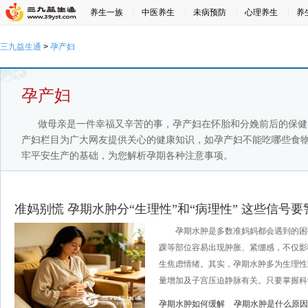
养生一族
中医养生
未病预防
心理养生
养
三九益生通
>
孕产妇
孕产妇
做母亲是一件幸福又辛苦的事，孕产妇在怀胎和分娩前后的保健
产妇栏目为广大网友提供关心的健康知识，如孕产妇不能吃哪些食
牢平安生产的基础，为您解析孕期各种注意事项。
准妈别慌 孕期水肿分“生理性”和“病理性” 这些信号要
孕期水肿是多数准妈妈都会遇到的困
踝等部位容易出现肿胀、紧绷感，不仅影
生焦虑情绪。其实，孕期水肿多为生理性
量增加及子宫压迫静脉有关。只要掌握科学
孕期水肿如何缓解
孕期水肿是什么原因