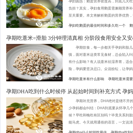
孕妇困惑：鹅蛋营养密度高，到底几天吃
负担？其实，孕妇食用鹅蛋需兼顾营养补
至关重要。本文将解析鹅蛋的营养优势，明
孕妇吃鹅蛋的最佳时间和多久吃一个
鹅
孕期吃薏米=滑胎 3分钟理清真相 分阶段食用安全又安
孕期饮食，每一步都关乎孕妈和胎儿
慎，面对薏米这类常见食材，总会陷入纠
有什么影响？有人说薏米祛湿养胃，适合
险，孕妈要坚决忌口。众说纷纭，让孕妈们
孕期吃薏米有什么影响
孕期吃薏米需要
孕期DHA吃到什么时候停 从起始时间到补充方式 孕
孕期补充营养，DHA绝对是绕不开的话
少孕妈都会纠结：DHA到底要从怀孕几个
候？早吃和晚吃有区别吗？毕竟关系到胎
能马虎。今天就用通俗的语言，一文说清..
孕期dha什么时间吃最佳
孕期dha吃到