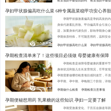
夜里涨奶不吸会回奶吗
夜里涨奶不吸会
孕妇甲状腺偏高吃什么菜 6种专属蔬菜稳甲功安心养
孕期甲状腺激素偏高是孕妈高发的内
身体代谢紊乱所致。甲功偏高常会引发心
适，加重身体代谢负担，影响孕期身心健
孕期体质特殊，不可随意用药，温和安全的
孕妇甲状腺高吃什么菜
孕妇甲状腺高吃
孕期检查清单来了！这些项目必须做 母婴健康有保障
孕期检查是保障母婴健康的重要环节
身体状况和胎儿生长发育情况，尽早发现
孕期需要做哪些检查项目感到迷茫，不清
孕早期、孕中期、孕晚期三个阶段，详细梳
孕期做什么检查
孕期检查注意事项
孕期便秘想用药 乳果糖的这些知识 孕妇一定要了解
孕期受激素变化、子宫压迫肠道等因